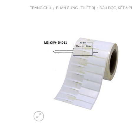
TRANG CHỦ
PHẦN CỨNG - THIẾT BỊ
ĐẦU ĐỌC, KÉT & P
/
/