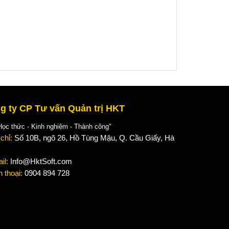
g ty CP Tư vấn Quản trị HKT
 thức - Kinh nghiệm - Thành công"
 chỉ:
Số 10B, ngõ 26, Hồ Tùng Mậu, Q. Cầu Giấy, Hà
il:
Info@HktSoft.com
n thoại:
0904 894 728