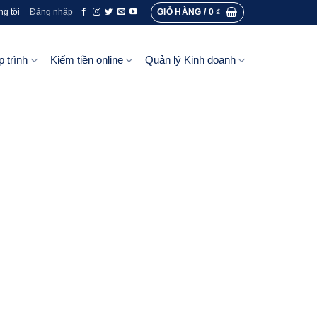
GIỎ HÀNG /
0
₫
ng tôi
Đăng nhập
p trình
Kiếm tiền online
Quản lý Kinh doanh