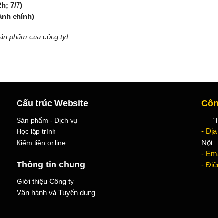
h; 7/7)
ành chính)
ản phẩm của công ty!
Cấu trúc Website
Côn
Sản phẩm - Dịch vụ
"Học
Học lập trình
- Địa
Kiếm tiền online
Nội
- Ema
Thông tin chung
- Điệ
Giới thiệu Công ty
Vận hành và Tuyển dụng