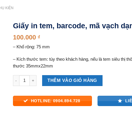
HỤ KIỆN
Giấy in tem, barcode, mã vạch dạ
100.000
₫
– Khổ rộng: 75 mm
– Kích thước tem: tùy theo khách hàng, nếu là tem siêu thị t
thước 35mmx22mm
Số lượng
THÊM VÀO GIỎ HÀNG
HOTLINE: 0904.894.728
LI