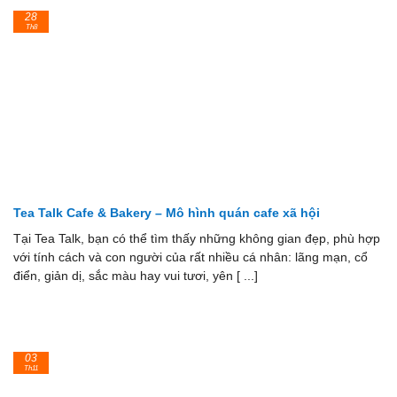
28
Th8
Tea Talk Cafe & Bakery – Mô hình quán cafe xã hội
Tại Tea Talk, bạn có thể tìm thấy những không gian đẹp, phù hợp
với tính cách và con người của rất nhiều cá nhân: lãng mạn, cổ
điển, giản dị, sắc màu hay vui tươi, yên [ ...]
03
Th11