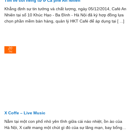
Tìm về cõi riêng tư ở Cà phê An Nhiên
Khẳng định sự tin tưởng và chất lượng, ngày 05/12/2014, Café An
Nhiên tại số 10 Khúc Hạo - Ba Đình - Hà Nội đã ký hợp đồng lựa
chọn phần mềm bán hàng, quản lý HKT Café để áp dụng tại [ ...]
20
Th1
X Coffe – Live Music
Nằm tại một con phố nhỏ yên tĩnh giữa cái náo nhiệt, ồn ào của
Hà Nội, X café mang một chút gì đó của sự lãng mạn, bay bổng…