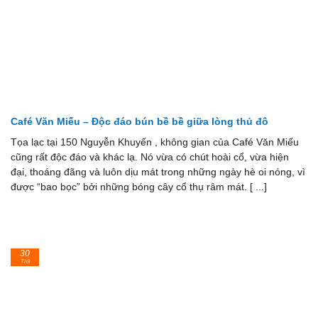
Café Văn Miếu – Độc đáo bún bề bề giữa lòng thủ đô
Tọa lạc tại 150 Nguyễn Khuyến , không gian của Café Văn Miếu
cũng rất độc đáo và khác lạ. Nó vừa có chút hoài cổ, vừa hiện
đại, thoáng đãng và luôn dịu mát trong những ngày hè oi nóng, vì
được “bao bọc” bởi những bóng cây cổ thụ râm mát. [ ...]
30
Th9