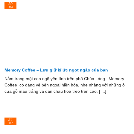
30
Th6
Memory Coffee – Lưu giữ kí ức ngọt ngào của bạn
Nằm trong một con ngõ yên tĩnh trên phố Chùa Láng. Memory
Coffee có dáng vẻ bên ngoài hiền hòa, nhẹ nhàng với những ô
cửa gỗ màu trắng và dàn chậu hoa treo trên cao. [ ...]
24
Th7