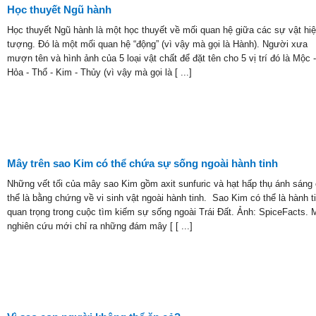
Học thuyết Ngũ hành
Học thuyết Ngũ hành là một học thuyết về mối quan hệ giữa các sự vật hi
tượng. Đó là một mối quan hệ “động” (vì vậy mà gọi là Hành). Người xưa
mượn tên và hình ảnh của 5 loại vật chất để đặt tên cho 5 vị trí đó là Mộc -
Hỏa - Thổ - Kim - Thủy (vì vậy mà gọi là [ ...]
Mây trên sao Kim có thể chứa sự sống ngoài hành tinh
Những vết tối của mây sao Kim gồm axit sunfuric và hạt hấp thụ ánh sáng
thể là bằng chứng về vi sinh vật ngoài hành tinh. Sao Kim có thể là hành t
quan trọng trong cuộc tìm kiếm sự sống ngoài Trái Đất. Ảnh: SpiceFacts. 
nghiên cứu mới chỉ ra những đám mây [ [ ...]