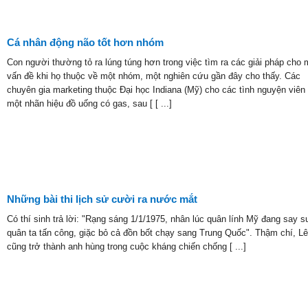
Cá nhân động não tốt hơn nhóm
Con người thường tỏ ra lúng túng hơn trong việc tìm ra các giải pháp cho 
vấn đề khi họ thuộc về một nhóm, một nghiên cứu gần đây cho thấy. Các
chuyên gia marketing thuộc Đại học Indiana (Mỹ) cho các tình nguyện viê
một nhãn hiệu đồ uống có gas, sau [ [ ...]
Những bài thi lịch sử cười ra nước mắt
Có thí sinh trả lời: "Rạng sáng 1/1/1975, nhân lúc quân lính Mỹ đang say s
quân ta tấn công, giặc bỏ cả đồn bốt chạy sang Trung Quốc". Thậm chí, Lê
cũng trở thành anh hùng trong cuộc kháng chiến chống [ ...]