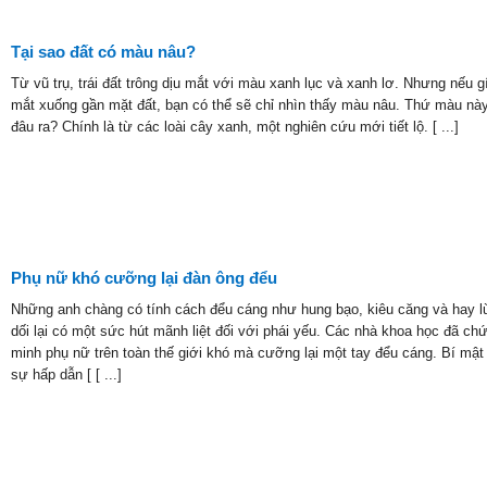
Tại sao đất có màu nâu?
Từ vũ trụ, trái đất trông dịu mắt với màu xanh lục và xanh lơ. Nhưng nếu g
mắt xuống gần mặt đất, bạn có thể sẽ chỉ nhìn thấy màu nâu. Thứ màu nà
đâu ra? Chính là từ các loài cây xanh, một nghiên cứu mới tiết lộ. [ ...]
Phụ nữ khó cưỡng lại đàn ông đểu
Những anh chàng có tính cách đểu cáng như hung bạo, kiêu căng và hay l
dối lại có một sức hút mãnh liệt đối với phái yếu. Các nhà khoa học đã ch
minh phụ nữ trên toàn thế giới khó mà cưỡng lại một tay đểu cáng. Bí mật
sự hấp dẫn [ [ ...]