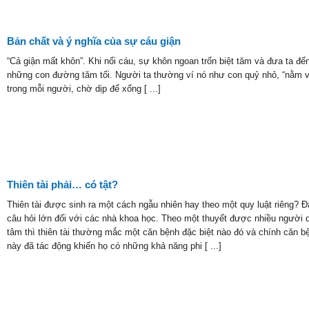
Bản chất và ý nghĩa của sự cáu giận
“Cả giận mất khôn”. Khi nổi cáu, sự khôn ngoan trốn biệt tăm và đưa ta đế
những con đường tăm tối. Người ta thường ví nó như con quỷ nhỏ, “nằm 
trong mỗi người, chờ dịp để xổng [ ...]
Thiên tài phải… có tật?
Thiên tài được sinh ra một cách ngẫu nhiên hay theo một quy luật riêng? Đ
câu hỏi lớn đối với các nhà khoa học. Theo một thuyết được nhiều người 
tâm thì thiên tài thường mắc một căn bệnh đặc biệt nào đó và chính căn b
này đã tác động khiến họ có những khả năng phi [ ...]