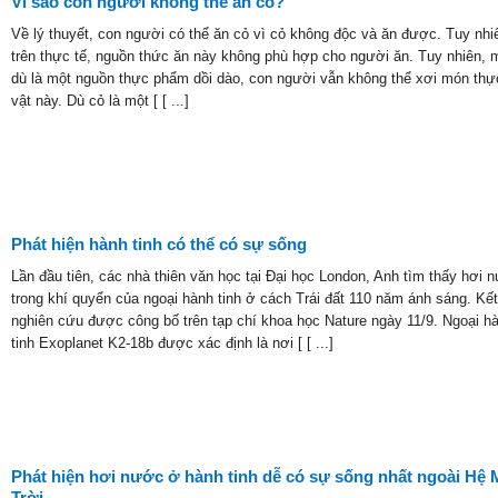
Vì sao con người không thể ăn cỏ?
Về lý thuyết, con người có thể ăn cỏ vì cỏ không độc và ăn được. Tuy nhi
trên thực tế, nguồn thức ăn này không phù hợp cho người ăn. Tuy nhiên, 
dù là một nguồn thực phẩm dồi dào, con người vẫn không thể xơi món thự
vật này. Dù cỏ là một [ [ ...]
Phát hiện hành tinh có thể có sự sống
Lần đầu tiên, các nhà thiên văn học tại Đại học London, Anh tìm thấy hơi 
trong khí quyển của ngoại hành tinh ở cách Trái đất 110 năm ánh sáng. Kế
nghiên cứu được công bố trên tạp chí khoa học Nature ngày 11/9. Ngoại h
tinh Exoplanet K2-18b được xác định là nơi [ [ ...]
Phát hiện hơi nước ở hành tinh dễ có sự sống nhất ngoài Hệ 
Trời