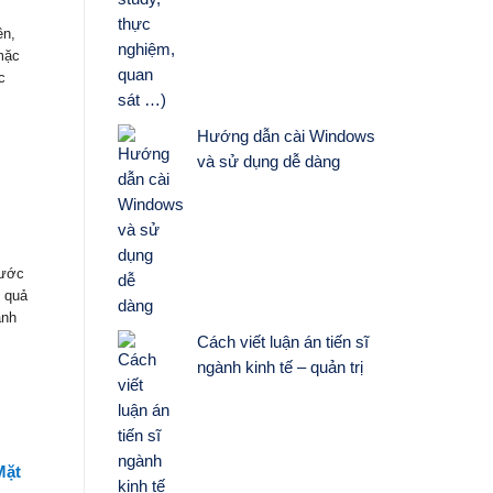
ên,
mặc
c
Hướng dẫn cài Windows
và sử dụng dễ dàng
nước
t quả
ành
Cách viết luận án tiến sĩ
ngành kinh tế – quản trị
Mặt