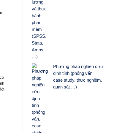
ện
Phương pháp nghiên cứu
định tính (phỏng vấn,
 có
case study, thực nghiệm,
inh
quan sát …)
Một