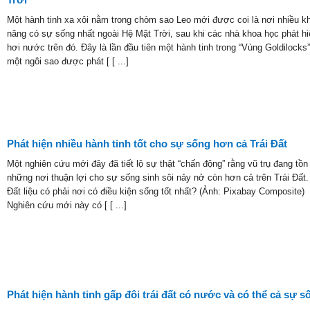
Một hành tinh xa xôi nằm trong chòm sao Leo mới được coi là nơi nhiều k
năng có sự sống nhất ngoài Hệ Mặt Trời, sau khi các nhà khoa học phát hi
hơi nước trên đó. Đây là lần đầu tiên một hành tinh trong “Vùng Goldilocks
một ngôi sao được phát [ [ ...]
Phát hiện nhiều hành tinh tốt cho sự sống hơn cả Trái Đất
Một nghiên cứu mới đây đã tiết lộ sự thật “chấn động” rằng vũ trụ đang tồn 
những nơi thuận lợi cho sự sống sinh sôi nảy nở còn hơn cả trên Trái Đất. 
Đất liệu có phải nơi có điều kiện sống tốt nhất? (Ảnh: Pixabay Composite)
Nghiên cứu mới này có [ [ ...]
Phát hiện hành tinh gấp đôi trái đất có nước và có thể cả sự s