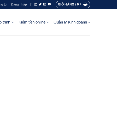
GIỎ HÀNG /
0
₫
ng tôi
Đăng nhập
p trình
Kiếm tiền online
Quản lý Kinh doanh