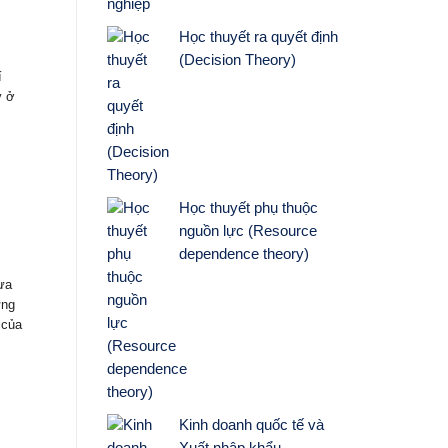
Học thuyết ra quyết định
(Decision Theory)
í
y ở
Học thuyết phụ thuộc
nguồn lực (Resource
dependence theory)
ừa
ứng
 của
Kinh doanh quốc tế và