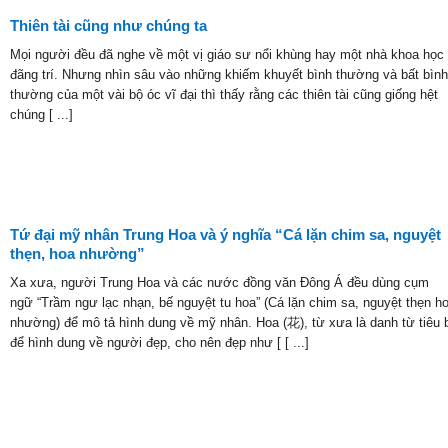
Thiên tài cũng như chúng ta
Mọi người đều đã nghe về một vị giáo sư nổi khùng hay một nhà khoa học
đãng trí. Nhưng nhìn sâu vào những khiếm khuyết bình thường và bất bình
thường của một vài bộ óc vĩ đại thì thấy rằng các thiên tài cũng giống hệt
chúng [ ...]
Tứ đại mỹ nhân Trung Hoa và ý nghĩa “Cá lặn chim sa, nguyệt
thẹn, hoa nhường”
Xa xưa, người Trung Hoa và các nước đồng văn Đông Á đều dùng cụm
ngữ “Trầm ngư lạc nhạn, bế nguyệt tu hoa” (Cá lặn chim sa, nguyệt thẹn h
nhường) để mô tả hình dung về mỹ nhân. Hoa (花), từ xưa là danh từ tiêu 
để hình dung về người đẹp, cho nên đẹp như [ [ ...]