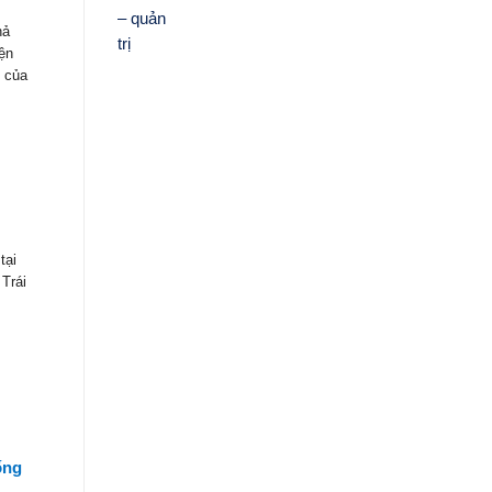
hả
ện
” của
tại
Trái
ống