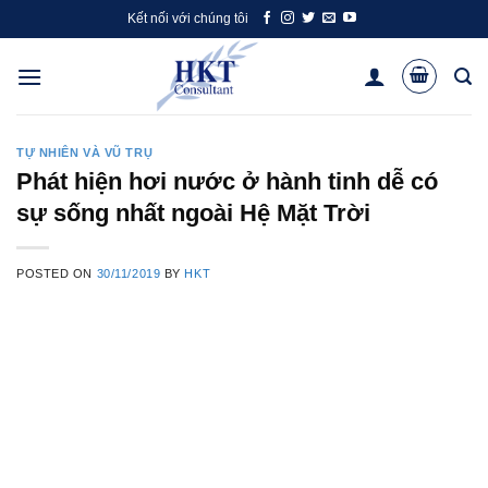
Skip
Kết nối với chúng tôi
to
content
TỰ NHIÊN VÀ VŨ TRỤ
Phát hiện hơi nước ở hành tinh dễ có
sự sống nhất ngoài Hệ Mặt Trời
POSTED ON
30/11/2019
BY
HKT