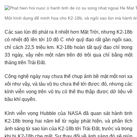
Một hình dựng để minh họa cho K2-18b, và ngôi sao lùn mà hành t
Các sao lùn đỏ phát ra ít nhiệt hơn Mặt Trời, nhưng K2-18b
có nhiệt độ lên tới 10 độ C nhờ quỹ đạo rất gần ngôi sao,
chỉ cách 22,5 triệu km. K2-18b hoàn tất quỹ đạo chỉ trong
33 ngày, vậy nên một năm trên đó trôi qua chỉ bằng một
tháng trên Trái Đất.
Công nghệ ngày nay chưa thể chụp ảnh bề mặt một nơi xa
xôi như vậy, và tàu vũ trụ chưa thể tới được đó, nhưng các
kính viễn vọng trên vũ trụ có thể thu thập được dữ liệu về
bầu khí quyển.
Kính viễn vọng Hubble của NASA đã quan sát hành tinh
K2-18b trong hai năm kể từ ngày phát hiện, và phân tích
ánh sáng từ sao lùn của K2-18b tới Trái Đất, trước và trong
khi bị K2-18b che mất. Sự thay đổi về ánh sáng đó sẽ giúp