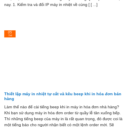
nay. 1. Kiểm tra và đổi IP máy in nhiệt về cùng [ [ ...]
05
Th4
Thiết lập máy in nhiệt tự cắt và kêu beep khi in hóa đơn bán
hàng
Làm thế nào để cài tiếng beep khi in máy in hóa đơn nhà hàng?
Khi bạn sử dụng máy in hóa đơn order từ quầy lễ tân xuống bếp.
Thì những tiếng beep của máy in là rất quan trọng, đó được coi là
một tiếng báo cho người nhận biết có một lệnh order mới. Sẽ