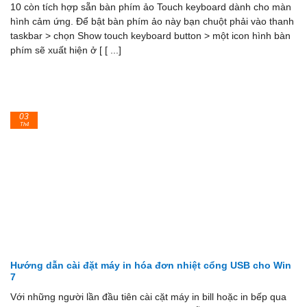
10 còn tích hợp sẵn bàn phím ảo Touch keyboard dành cho màn
hình cảm ứng. Để bật bàn phím ảo này bạn chuột phải vào thanh
taskbar > chọn Show touch keyboard button > một icon hình bàn
phím sẽ xuất hiện ở [ [ ...]
03
Th4
Hướng dẫn cài đặt máy in hóa đơn nhiệt cổng USB cho Win
7
Với những người lần đầu tiên cài cặt máy in bill hoặc in bếp qua