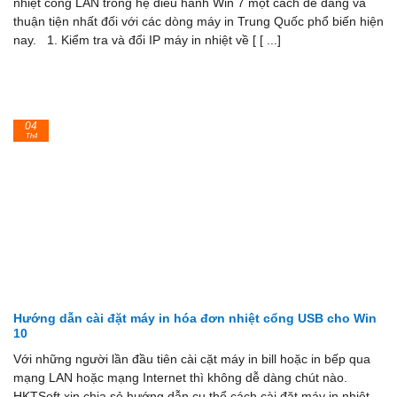
nhiệt cổng LAN trong hệ điều hành Win 7 một cách dễ dàng và
thuận tiện nhất đối với các dòng máy in Trung Quốc phổ biến hiện
nay. 1. Kiểm tra và đổi IP máy in nhiệt về [ [ ...]
04
Th4
Hướng dẫn cài đặt máy in hóa đơn nhiệt cổng USB cho Win
10
Với những người lần đầu tiên cài cặt máy in bill hoặc in bếp qua
mạng LAN hoặc mạng Internet thì không dễ dàng chút nào.
HKTSoft xin chia sẻ hướng dẫn cụ thể cách cài đặt máy in nhiệt