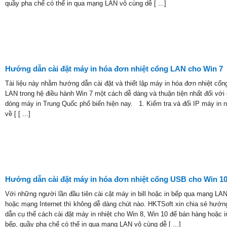
quầy pha chế có thể in qua mạng LAN vô cùng dễ [ ...]
Hướng dẫn cài đặt máy in hóa đơn nhiệt cổng LAN cho Win 7
Tài liệu này nhằm hướng dẫn cài đặt và thiết lập máy in hóa đơn nhiệt cổn
LAN trong hệ điều hành Win 7 một cách dễ dàng và thuận tiện nhất đối với
dòng máy in Trung Quốc phổ biến hiện nay. 1. Kiểm tra và đổi IP máy in n
về [ [ ...]
Hướng dẫn cài đặt máy in hóa đơn nhiệt cổng USB cho Win 1
Với những người lần đầu tiên cài cặt máy in bill hoặc in bếp qua mạng LA
hoặc mạng Internet thì không dễ dàng chút nào. HKTSoft xin chia sẻ hướn
dẫn cụ thể cách cài đặt máy in nhiệt cho Win 8, Win 10 để bán hàng hoặc i
bếp, quầy pha chế có thể in qua mạng LAN vô cùng dễ [ ...]