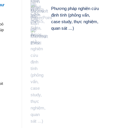
hư
Phương pháp nghiên cứu
định tính (phỏng vấn,
case study, thực nghiệm,
bỏ
quan sát …)
iúp
it