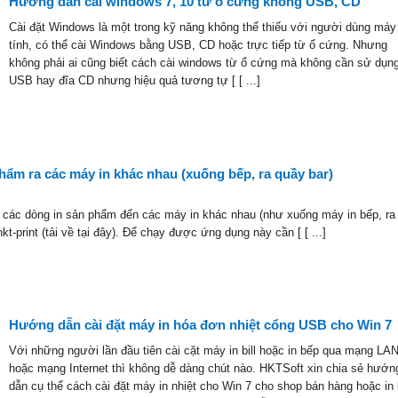
Hướng dẫn cài windows 7, 10 từ ổ cứng không USB, CD
Cài đặt Windows là một trong kỹ năng không thể thiếu với người dùng máy
tính, có thể cài Windows bằng USB, CD hoặc trực tiếp từ ổ cứng. Nhưng
không phải ai cũng biết cách cài windows từ ổ cứng mà không cần sử dụn
USB hay đĩa CD nhưng hiệu quả tương tự [ [ ...]
 phẩm ra các máy in khác nhau (xuống bếp, ra quầy bar)
g các dòng in sản phẩm đến các máy in khác nhau (như xuống máy in bếp, r
-print (tải về tại đây). Để chạy được ứng dụng này cần [ [ ...]
Hướng dẫn cài đặt máy in hóa đơn nhiệt cổng USB cho Win 7
Với những người lần đầu tiên cài cặt máy in bill hoặc in bếp qua mạng LA
hoặc mạng Internet thì không dễ dàng chút nào. HKTSoft xin chia sẻ hướn
dẫn cụ thể cách cài đặt máy in nhiệt cho Win 7 cho shop bán hàng hoặc in 