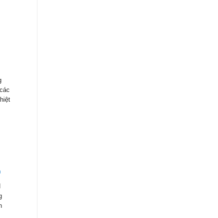
g
 các
hiệt
0
N
g
n