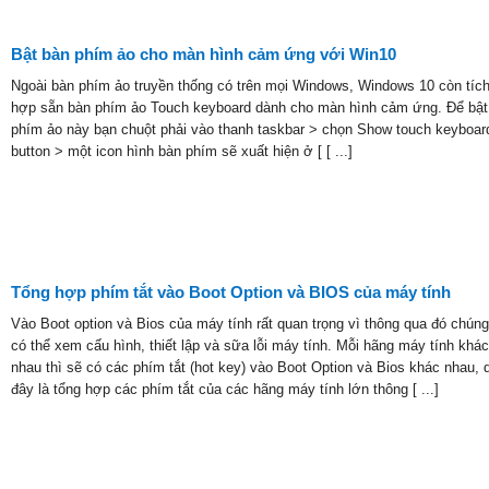
Bật bàn phím ảo cho màn hình cảm ứng với Win10
Ngoài bàn phím ảo truyền thống có trên mọi Windows, Windows 10 còn tíc
hợp sẵn bàn phím ảo Touch keyboard dành cho màn hình cảm ứng. Để bật
phím ảo này bạn chuột phải vào thanh taskbar > chọn Show touch keyboar
button > một icon hình bàn phím sẽ xuất hiện ở [ [ ...]
Tổng hợp phím tắt vào Boot Option và BIOS của máy tính
Vào Boot option và Bios của máy tính rất quan trọng vì thông qua đó chúng
có thể xem cấu hình, thiết lập và sữa lỗi máy tính. Mỗi hãng máy tính khác
nhau thì sẽ có các phím tắt (hot key) vào Boot Option và Bios khác nhau, 
đây là tổng hợp các phím tắt của các hãng máy tính lớn thông [ ...]