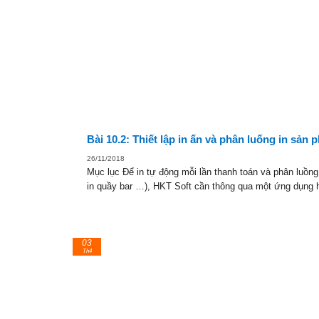
Bài 10.2: Thiết lập in ấn và phân luống in sản
26/11/2018
Mục lục Để in tự động mỗi lần thanh toán và phân luồn
in quầy bar …), HKT Soft cần thông qua một ứng dụng hkt
03
Th4