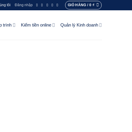
GIỎ HÀNG /
0
₫
úng tôi
Đăng nhập
p trình
Kiếm tiền online
Quản lý Kinh doanh