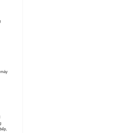
g
a máy
N
g
bếp,