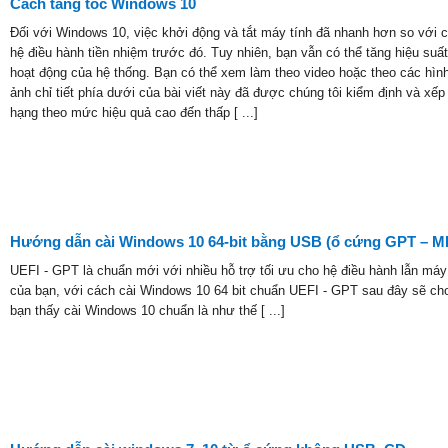
Cách tăng tốc Windows 10
Đối với Windows 10, việc khởi động và tắt máy tính đã nhanh hơn so với 
hệ điều hành tiền nhiệm trước đó. Tuy nhiên, bạn vẫn có thể tăng hiệu suất
hoạt động của hệ thống. Bạn có thể xem làm theo video hoặc theo các hìn
ảnh chỉ tiết phía dưới của bài viết này đã được chúng tôi kiểm định và xếp
hạng theo mức hiệu quả cao đến thấp [ ...]
Hướng dẫn cài Windows 10 64-bit bằng USB (ổ cứng GPT – 
UEFI - GPT là chuẩn mới với nhiều hỗ trợ tối ưu cho hệ điều hành lẫn máy
của bạn, với cách cài Windows 10 64 bit chuẩn UEFI - GPT sau đây sẽ ch
bạn thấy cài Windows 10 chuẩn là như thế [ ...]