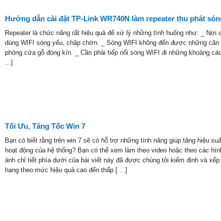
Hướng dẫn cài đặt TP-Link WR740N làm repeater thu phát són
Repeater là chức năng rất hiệu quả để xử lý những tình huống như: _ Nơi 
dùng WIFI sóng yếu, chập chờn. _ Sóng WIFI không đến được những căn
phòng cửa gỗ đóng kín. _ Cần phải tiếp nối sóng WIFI đi những khoảng các
...]
Tối Ưu, Tăng Tốc Win 7
Bạn có biết rằng trên win 7 sẽ có hỗ trợ những tính năng giúp tăng hiệu suấ
hoạt động của hệ thống? Bạn có thể xem làm theo video hoặc theo các hìn
ảnh chỉ tiết phía dưới của bài viết này đã được chúng tôi kiểm định và xếp
hạng theo mức hiệu quả cao đến thấp [ ...]