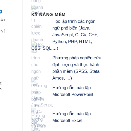
g
KỸ NĂNG MỀM
cần
Học lập trình các ngôn
ngữ phổ biến (Java,
h [
JavaScript, C, C#, C++,
Python, PHP, HTML,
CSS, SQL …)
Phương pháp nghiên cứu
định lượng và thực hành
phần mềm (SPSS, Stata,
Amos, …)
t
Hướng dẫn toàn tập
h
Microsoft PowerPoint
Hướng dẫn toàn tập
Microsoft Excel