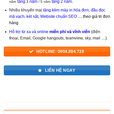
tặng 1 năm
tặng 2 năm.
năm
/ 5 năm
Nhiều khuyến mại
tặng kèm máy in hóa đơn, đầu đọc
mã vạch, két sắt, Website chuẩn SEO
… theo giá trị đơn
hàng
Hỗ trợ từ xa và online
miễn phí và
vĩnh viễn
(điện
thoại, Email, Google hangouts, teamview, sky, mail …).
HOTLINE: 0904.894.728
LIÊN HỆ NGAY