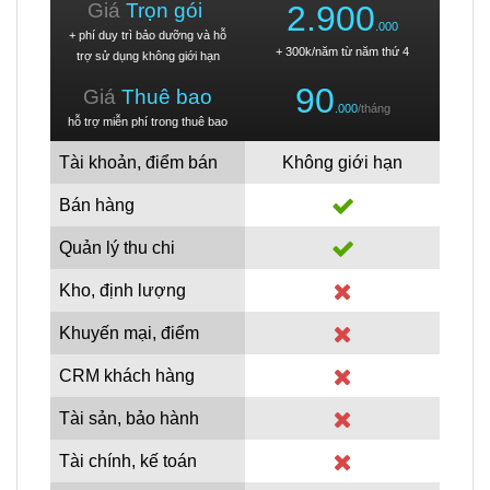
Giá
Trọn gói
2.900
.000
+ phí duy trì bảo dưỡng và hỗ
+ 300k/năm từ năm thứ 4
trợ sử dụng không giới hạn
90
Giá
Thuê bao
.000
/tháng
hỗ trợ miễn phí trong thuê bao
Tài khoản, điểm bán
Không giới hạn
Bán hàng
Quản lý thu chi
Kho, định lượng
Khuyến mại, điểm
CRM khách hàng
Tài sản, bảo hành
Tài chính, kế toán