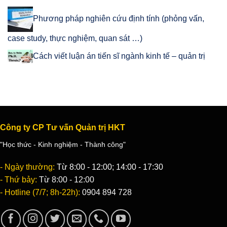
Phương pháp nghiên cứu định tính (phỏng vấn,
case study, thực nghiệm, quan sát …)
Cách viết luận án tiến sĩ ngành kinh tế – quản trị
Công ty CP Tư vấn Quản trị HKT
"Học thức - Kinh nghiệm - Thành công"
- Ngày thường:
Từ 8:00 - 12:00; 14:00 - 17:30
- Thứ bảy:
Từ 8:00 - 12:00
- Hotline (7/7; 8h-22h):
0904 894 728