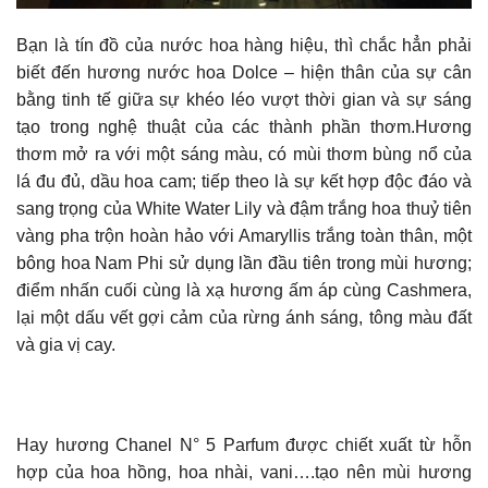
Bạn là tín đồ của nước hoa hàng hiệu, thì chắc hẳn phải
biết đến hương nước hoa Dolce – hiện thân của sự cân
bằng tinh tế giữa sự khéo léo vượt thời gian và sự sáng
tạo trong nghệ thuật của các thành phần thơm.Hương
thơm mở ra với một sáng màu, có mùi thơm bùng nổ của
lá đu đủ, dầu hoa cam; tiếp theo là sự kết hợp độc đáo và
sang trọng của White Water Lily và đậm trắng hoa thuỷ tiên
vàng pha trộn hoàn hảo với Amaryllis trắng toàn thân, một
bông hoa Nam Phi sử dụng lần đầu tiên trong mùi hương;
điểm nhấn cuối cùng là xạ hương ấm áp cùng Cashmera,
lại một dấu vết gợi cảm của rừng ánh sáng, tông màu đất
và gia vị cay.
Hay hương Chanel N° 5 Parfum được chiết xuất từ hỗn
hợp của hoa hồng, hoa nhài, vani….tạo nên mùi hương