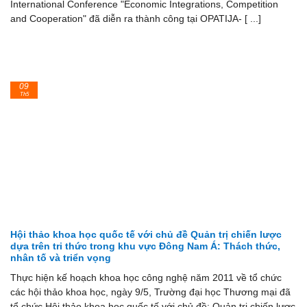
International Conference "Economic Integrations, Competition
and Cooperation" đã diễn ra thành công tại OPATIJA- [ ...]
09
Th5
Hội thảo khoa học quốc tế với chủ đề Quản trị chiến lược
dựa trên tri thức trong khu vực Đông Nam Á: Thách thức,
nhân tố và triển vọng
Thực hiện kế hoạch khoa học công nghệ năm 2011 về tổ chức
các hội thảo khoa học, ngày 9/5, Trường đại học Thương mại đã
tổ chức Hội thảo khoa học quốc tế với chủ đề: Quản trị chiến lược