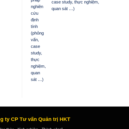
case study, thực nghiệm,
quan sát …)
g ty CP Tư vấn Quản trị HKT