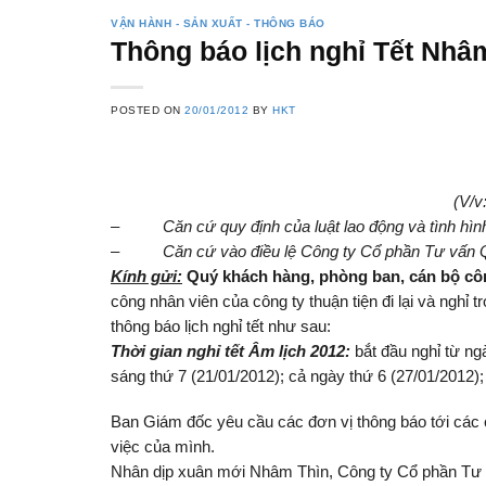
VẬN HÀNH - SẢN XUẤT - THÔNG BÁO
Thông báo lịch nghỉ Tết Nhâ
POSTED ON
20/01/2012
BY
HKT
(V/v
–
Căn cứ quy định của luật lao động và tình h
–
Căn cứ vào điều lệ Công ty Cổ phần Tư vấn Q
K
ính gửi:
Quý khách hàng, phòng ban, cán bộ cô
công nhân viên của công ty thuận tiện đi lại và ng
thông báo lịch nghỉ tết như sau:
Thời gian nghỉ tết Âm lịch 2012:
bắt đầu nghỉ từ ng
sáng thứ 7 (21/01/2012); cả ngày thứ 6 (27/01/2012)
Ban Giám đốc yêu cầu các đơn vị thông báo tới các c
việc của mình.
Nhân dịp xuân mới Nhâm Thìn, Công ty Cổ phần Tư 