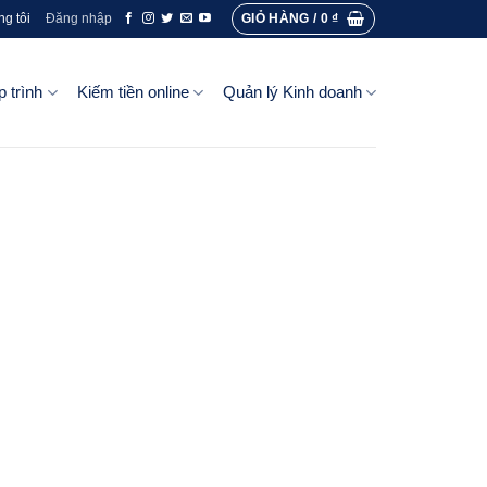
GIỎ HÀNG /
0
₫
ng tôi
Đăng nhập
p trình
Kiếm tiền online
Quản lý Kinh doanh