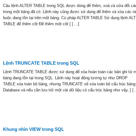
Câu lệnh ALTER TABLE trong SQL được dùng để thêm, xoá và sửa đổi các
trong một bảng đã có. Lệnh này cũng được sử dụng để thêm và xóa các r
buộc đang tồn tại trên một bảng. Cú pháp ALTER TABLE Sử dụng lệnh AL
TABLE để thêm cột Để thêm một cột [ [ ...]
Lệnh TRUNCATE TABLE trong SQL
Lệnh TRUNCATE TABLE được sử dụng để xóa hoàn toàn các bản ghi từ 
bảng đang tồn tại trong SQL. Lệnh này hoạt động tương tự như DROP
TABLE xóa toàn bộ bảng, nhưng TRUNCATE sẽ xóa toàn bộ cấu trúc bảng
Database và nếu cần lưu trữ một vài dữ liệu có cấu trúc bảng như vậy, [ [ .
Khung nhìn VIEW trong SQL