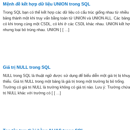
Mệnh đề kết hợp dữ liệu UNION trong SQL
Trong SQL bạn có thể kết hợp các dữ liệu có cấu trúc giống nhau từ nhiều
bảng thành một khi truy vấn bằng toán tử UNION và UNION ALL. Các bảng
có khi trong cùng một CSDL, có khi ở các CSDL khác nhau. UNION kết hợp
nhưng loại bỏ trùng nhau. UNION [ [ ...]
Giá trị NULL trong SQL
NULL trong SQL là thuật ngữ được sử dụng để biểu diễn một giá trị bị khuy
thiếu. Giá trị NULL trong một bảng là giá trị trong một trường bị bỏ trống.
Trường có giá trị NULL là trường không có giá trị nào. Lưu ý: Trường chứa
trị NULL khác với trường có [ [ ...]