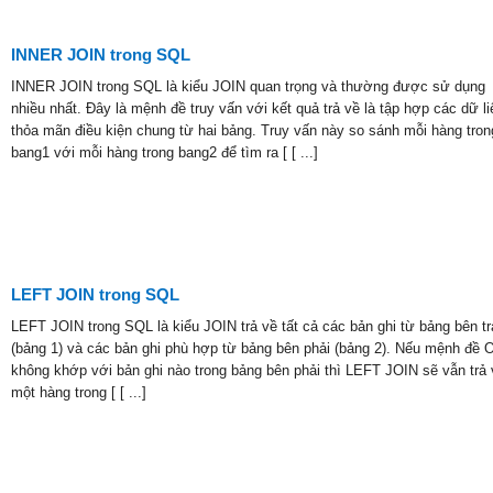
INNER JOIN trong SQL
INNER JOIN trong SQL là kiểu JOIN quan trọng và thường được sử dụng
nhiều nhất. Đây là mệnh đề truy vấn với kết quả trả về là tập hợp các dữ li
thỏa mãn điều kiện chung từ hai bảng. Truy vấn này so sánh mỗi hàng tron
bang1 với mỗi hàng trong bang2 để tìm ra [ [ ...]
LEFT JOIN trong SQL
LEFT JOIN trong SQL là kiểu JOIN trả về tất cả các bản ghi từ bảng bên tr
(bảng 1) và các bản ghi phù hợp từ bảng bên phải (bảng 2). Nếu mệnh đề 
không khớp với bản ghi nào trong bảng bên phải thì LEFT JOIN sẽ vẫn trả 
một hàng trong [ [ ...]