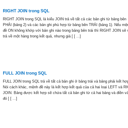
RIGHT JOIN trong SQL
RIGHT JOIN trong SQL là kiểu JOIN trả về tất cả các bản ghi từ bảng bên
PHẢI (bảng 2) và các bản ghi phù hợp từ bảng bên TRÁI (bảng 1). Nếu mệ
đề ON không khớp với bản ghi nào trong bảng bên trái thì RIGHT JOIN sẽ 
trả về một hàng trong kết quả, nhưng giá [ [ ...]
FULL JOIN trong SQL
FULL JOIN trong SQL trả về tất cả bản ghi ở bảng trái và bảng phải kết hợp
Nói cách khác, mệnh đề này là kết hợp kết quả của cả hai loại LEFT và R
JOIN. Bảng được kết hợp sẽ chứa tất cả bản ghi từ cả hai bảng và điền v
đó [ [ ...]