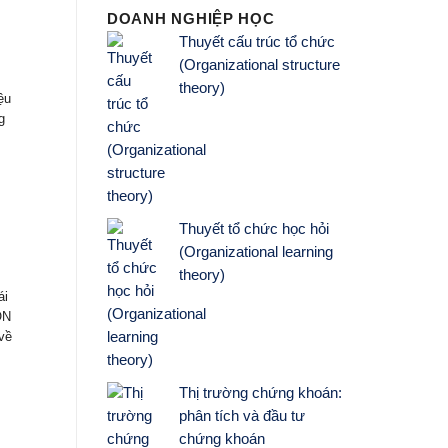
DOANH NGHIỆP HỌC
Thuyết cấu trúc tổ chức
(Organizational structure
theory)
ệu
g
Thuyết tổ chức học hỏi
(Organizational learning
theory)
ái
ON
về
Thị trường chứng khoán:
phân tích và đầu tư
chứng khoán