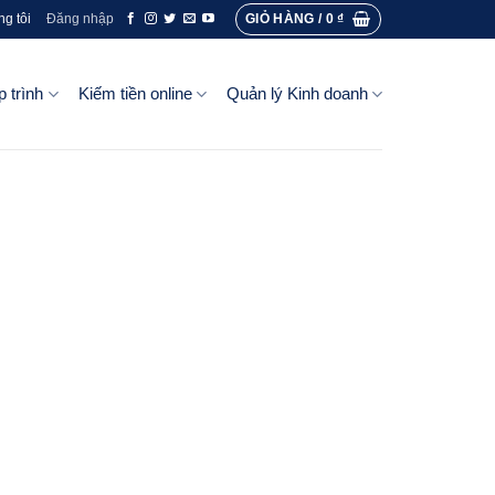
GIỎ HÀNG /
0
₫
ng tôi
Đăng nhập
p trình
Kiếm tiền online
Quản lý Kinh doanh