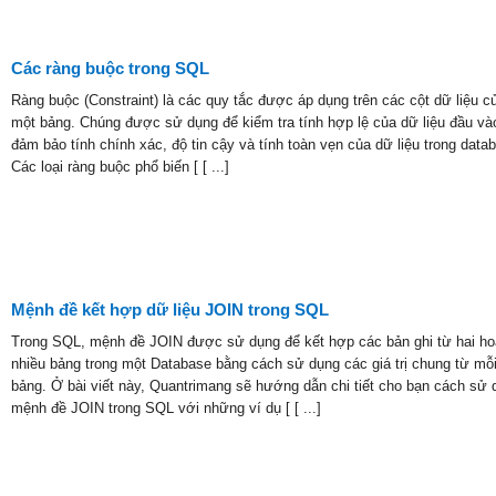
Các ràng buộc trong SQL
Ràng buộc (Constraint) là các quy tắc được áp dụng trên các cột dữ liệu c
một bảng. Chúng được sử dụng để kiểm tra tính hợp lệ của dữ liệu đầu và
đảm bảo tính chính xác, độ tin cậy và tính toàn vẹn của dữ liệu trong data
Các loại ràng buộc phổ biến [ [ ...]
Mệnh đề kết hợp dữ liệu JOIN trong SQL
Trong SQL, mệnh đề JOIN được sử dụng để kết hợp các bản ghi từ hai ho
nhiều bảng trong một Database bằng cách sử dụng các giá trị chung từ mỗ
bảng. Ở bài viết này, Quantrimang sẽ hướng dẫn chi tiết cho bạn cách sử 
mệnh đề JOIN trong SQL với những ví dụ [ [ ...]