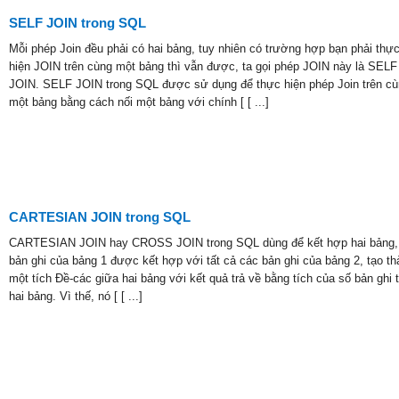
SELF JOIN trong SQL
Mỗi phép Join đều phải có hai bảng, tuy nhiên có trường hợp bạn phải thự
hiện JOIN trên cùng một bảng thì vẫn được, ta gọi phép JOIN này là SELF
JOIN. SELF JOIN trong SQL được sử dụng để thực hiện phép Join trên cù
một bảng bằng cách nối một bảng với chính [ [ ...]
CARTESIAN JOIN trong SQL
CARTESIAN JOIN hay CROSS JOIN trong SQL dùng để kết hợp hai bảng,
bản ghi của bảng 1 được kết hợp với tất cả các bản ghi của bảng 2, tạo th
một tích Đề-các giữa hai bảng với kết quả trả về bằng tích của số bản ghi 
hai bảng. Vì thế, nó [ [ ...]