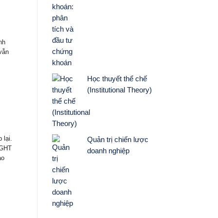
nh
vẫn
Học thuyết thể chế
(Institutional Theory)
 lại.
Quản trị chiến lược
IGHT
doanh nghiệp
ào