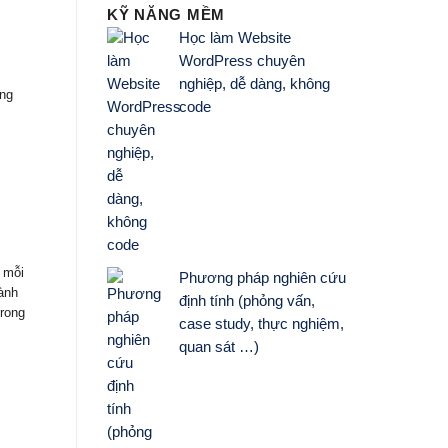
KỸ NĂNG MỀM
Học làm Website
c
WordPress chuyên
nghiệp, dễ dàng, không
ng
code
 mỗi
Phương pháp nghiên cứu
ành
định tính (phỏng vấn,
trong
case study, thực nghiệm,
quan sát …)