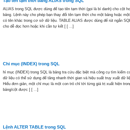
Tạo tên tạm thời bằng ALIAS trong SQL
ALIAS trong SQL được dùng để tạo tên tạm thời (gọi là bí danh) cho cột h
bảng. Lệnh này cho phép bạn thay đổi tên tạm thời cho một bảng hoặc một
có tên khác trong cơ sở dữ liệu. TABLE ALIAS được dùng để rút ngắn SQ
cho dễ đọc hơn hoặc khi cần tự kết [ [ ...]
Chỉ mục (INDEX) trong SQL
hỉ mục (INDEX) trong SQL là bảng tra cứu đặc biệt mà công cụ tìm kiếm c
dữ liệu có thể sử dụng để tăng nhanh thời gian và hiệu suất truy xuất dữ li
Hiểu đơn giản, một chỉ mục là một con trỏ chỉ tới từng giá trị xuất hiện tron
bảng/cột được [ [ ...]
Lệnh ALTER TABLE trong SQL