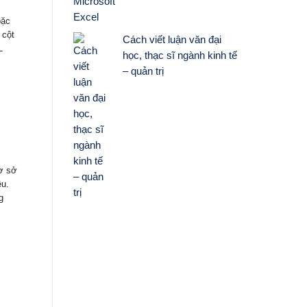
oặc
 cột
Cách viết luận văn đại
L
học, thạc sĩ ngành kinh tế
– quản trị
ơ sở
ệu.
g