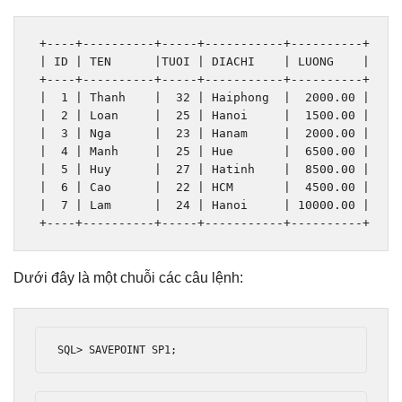
+----+----------+-----+-----------+----------+
|
 ID 
|
 TEN      
|
TUOI 
|
 DIACHI    
|
 LUONG    
|
+----+----------+-----+-----------+----------+
|
1
|
Thanh
|
32
|
Haiphong
|
2000.00
|
|
2
|
Loan
|
25
|
Hanoi
|
1500.00
|
|
3
|
Nga
|
23
|
Hanam
|
2000.00
|
|
4
|
Manh
|
25
|
Hue
|
6500.00
|
|
5
|
Huy
|
27
|
Hatinh
|
8500.00
|
|
6
|
Cao
|
22
|
 HCM       
|
4500.00
|
|
7
|
Lam
|
24
|
Hanoi
|
10000.00
|
+----+----------+-----+-----------+----------+
Dưới đây là một chuỗi các câu lệnh:
SQL
>
 SAVEPOINT SP1
;