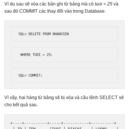
Ví dụ sau sẽ xóa các bản ghi từ bảng mà có
tuoi = 25
và
sau đó COMMIT các thay đổi vào trong Database.
SQL
>
 DELETE FROM NHANVIEN
 WHERE TUOI 
=
25
;
SQL
>
 COMMIT
;
Vì vậy, hai hàng từ bảng sẽ bị xóa và câu lệnh SELECT sẽ
cho kết quả sau.
+----+----------+-----+-----------+----------+
|
 ID 
|
 TEN      
|
TUOI 
|
 DIACHI    
|
 LUONG    
|