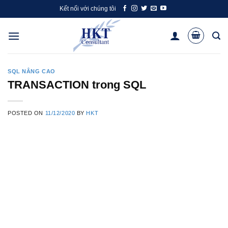
Skip
Kết nối với chúng tôi
to
content
SQL NÂNG CAO
TRANSACTION trong SQL
POSTED ON
11/12/2020
BY
HKT