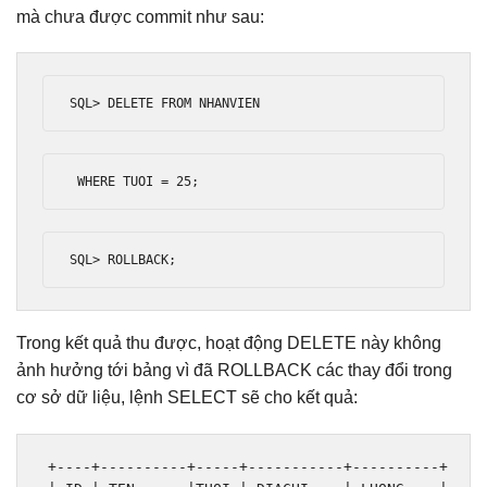
mà chưa được commit như sau:
SQL
>
 DELETE FROM NHANVIEN
 WHERE TUOI 
=
25
;
SQL
>
 ROLLBACK
;
Trong kết quả thu được, hoạt động DELETE này không
ảnh hưởng tới bảng vì đã ROLLBACK các thay đổi trong
cơ sở dữ liệu, lệnh SELECT sẽ cho kết quả:
+----+----------+-----+-----------+----------+