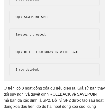
SQL
>
 SAVEPOINT SP3
;
Savepoint
 created
.
SQL
>
 DELETE FROM NHANVIEN WHERE ID
=
3
;
1
 row deleted
.
Ở trên, có 3 hoạt động xóa dữ liệu diễn ra. Giả sử bạn thay
đổi suy nghĩ và quyết định ROLLBACK về SAVEPOINT
mà bạn đã xác định là SP2. Bởi vì SP2 được tạo sau hoạt
động xóa đầu tiên, do đó hai hoạt động xóa cuối cùng