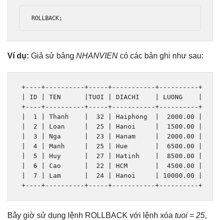
ROLLBACK
;
Ví dụ:
Giả sử bảng
NHANVIEN
có các bản ghi như sau:
+----+----------+-----+-----------+----------+
|
 ID 
|
 TEN      
|
TUOI 
|
 DIACHI    
|
 LUONG    
|
+----+----------+-----+-----------+----------+
|
1
|
Thanh
|
32
|
Haiphong
|
2000.00
|
|
2
|
Loan
|
25
|
Hanoi
|
1500.00
|
|
3
|
Nga
|
23
|
Hanam
|
2000.00
|
|
4
|
Manh
|
25
|
Hue
|
6500.00
|
|
5
|
Huy
|
27
|
Hatinh
|
8500.00
|
|
6
|
Cao
|
22
|
 HCM       
|
4500.00
|
|
7
|
Lam
|
24
|
Hanoi
|
10000.00
|
+----+----------+-----+-----------+----------+
Bây giờ sử dụng lệnh ROLLBACK với lệnh xóa
tuoi = 25
,