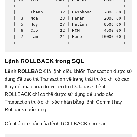
+----+----------+-----+-----------+----------+
|
1
|
Thanh
|
32
|
Haiphong
|
2000.00
|
|
3
|
Nga
|
23
|
Hanam
|
2000.00
|
|
5
|
Huy
|
27
|
Hatinh
|
8500.00
|
|
6
|
Cao
|
22
|
 HCM       
|
4500.00
|
|
7
|
Lam
|
24
|
Hanoi
|
10000.00
|
Lệnh ROLLBACK trong SQL
Lệnh ROLLBACK
là lệnh điều khiển Transaction được sử
dụng để trao trả Transaction về trạng thái trước khi có các
thay đổi mà chưa được lưu tới Database. Lệnh
ROLLBACK chỉ có thể được sử dụng để undo các
Transaction trước khi xác nhận bằng lệnh Commit hay
Rollback cuối cùng.
Cú pháp cơ bản của lệnh ROLLBACK như sau: