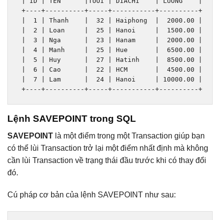
|
 ID 
|
 TEN      
|
TUOI 
|
 DIACHI    
|
 LUONG    
|
+----+----------+-----+-----------+----------+
|
1
|
Thanh
|
32
|
Haiphong
|
2000.00
|
|
2
|
Loan
|
25
|
Hanoi
|
1500.00
|
|
3
|
Nga
|
23
|
Hanam
|
2000.00
|
|
4
|
Manh
|
25
|
Hue
|
6500.00
|
|
5
|
Huy
|
27
|
Hatinh
|
8500.00
|
|
6
|
Cao
|
22
|
 HCM       
|
4500.00
|
|
7
|
Lam
|
24
|
Hanoi
|
10000.00
|
+----+----------+-----+-----------+----------+
Lệnh SAVEPOINT trong SQL
SAVEPOINT
là một điểm trong một Transaction giúp bạn
có thể lùi Transaction trở lại một điểm nhất định mà không
cần lùi Transaction về trạng thái đầu trước khi có thay đổi
đó.
Cú pháp cơ bản của lệnh SAVEPOINT như sau: