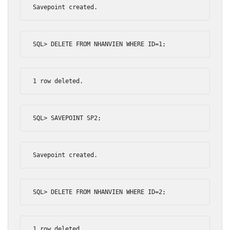
Savepoint
 created
.
SQL
>
 DELETE FROM NHANVIEN WHERE ID
=
1
;
1
 row deleted
.
SQL
>
 SAVEPOINT SP2
;
Savepoint
 created
.
SQL
>
 DELETE FROM NHANVIEN WHERE ID
=
2
;
1
 row deleted
.