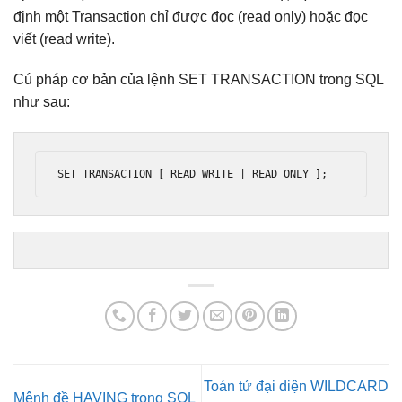
định một Transaction chỉ được đọc (read only) hoặc đọc
viết (read write).
Cú pháp cơ bản của lệnh SET TRANSACTION trong SQL
như sau:
SET TRANSACTION 
[
 READ WRITE 
|
 READ ONLY 
];
Toán tử đại diện WILDCARD
Mệnh đề HAVING trong SQL