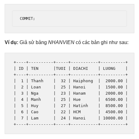
COMMIT
;
Ví dụ:
Giả sử bảng
NHANVIEN
có các bản ghi như sau:
+----+----------+-----+-----------+----------+
|
 ID 
|
 TEN      
|
TUOI 
|
 DIACHI    
|
 LUONG    
|
+----+----------+-----+-----------+----------+
|
1
|
Thanh
|
32
|
Haiphong
|
2000.00
|
|
2
|
Loan
|
25
|
Hanoi
|
1500.00
|
|
3
|
Nga
|
23
|
Hanam
|
2000.00
|
|
4
|
Manh
|
25
|
Hue
|
6500.00
|
|
5
|
Huy
|
27
|
Hatinh
|
8500.00
|
|
6
|
Cao
|
22
|
 HCM       
|
4500.00
|
|
7
|
Lam
|
24
|
Hanoi
|
10000.00
|
+----+----------+-----+-----------+----------+