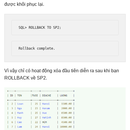
được khôi phục lại.
SQL
>
 ROLLBACK TO SP2
;
Rollback
 complete
.
Vì vậy chỉ có hoạt động xóa đầu tiên diễn ra sau khi bạn
ROLLBACK về SP2.