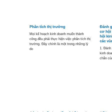
Phân tích thị trường
Đánh g
cơ hội
Mọi kế hoạch kinh doanh muốn thành
hội kin
công đều phải thực hiện việc phân tích thị
các vù
trường. Đây chính là một trong những lý
1. Đánh
do
kinh do
chắn củ