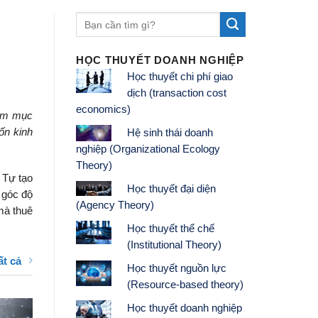
HỌC THUYẾT DOANH NGHIỆP
Học thuyết chi phí giao
dịch (transaction cost
economics)
hằm mục
ốn kinh
Hệ sinh thái doanh
nghiệp (Organizational Ecology
Theory)
 Tự tạo
Học thuyết đại diện
 góc độ
(Agency Theory)
mà thuê
Học thuyết thể chế
(Institutional Theory)
ất cả
Học thuyết nguồn lực
(Resource-based theory)
Học thuyết doanh nghiệp