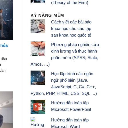
(Theory of the Firm)
KỸ NĂNG MỀM
Cách viết các bài báo
khoa học cho các tập
san khoa học quốc tế
Phương pháp nghiên cứu
 hóa
định lượng và thực hành
phần mềm (SPSS, Stata,
t đầu
Amos, …)
à
 dần
Học lập trình các ngôn
ngữ phổ biến (Java,
JavaScript, C, C#, C++,
Python, PHP, HTML, CSS, SQL …)
Hướng dẫn toàn tập
Microsoft PowerPoint
Hướng dẫn toàn tập
Microsoft Word