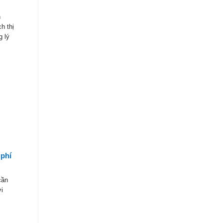
h
h thị
g lý
 phí
cần
ời