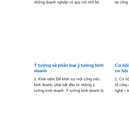
những doanh nghiệp có quy mô nhỏ bé
lại công
Ý tưởng và phân loại ý tưởng kinh
Cơ hội
doanh
cơ hội
1. Khái niệm Để khởi sự một công việc
1. Cơ hộ
kinh doanh, phải bắt đầu từ những ý
tố cũng 
tưởng kinh doanh. Ý tưởng kinh doanh là
nghệ – k