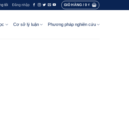
GIỎ HÀNG /
0
₫
ng tôi
Đăng nhập
ọc
Cơ sở lý luận
Phương pháp nghiên cứu