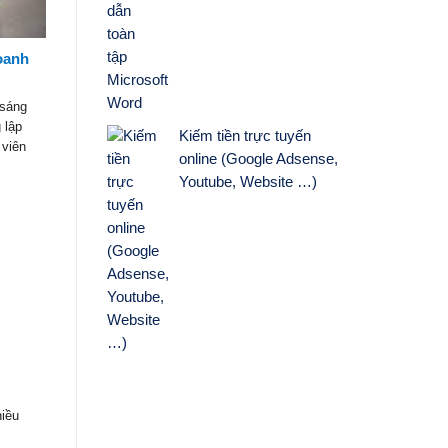
doanh
 sáng
 lập
Kiếm tiền trực tuyến
 viên
online (Google Adsense,
Youtube, Website …)
hiều