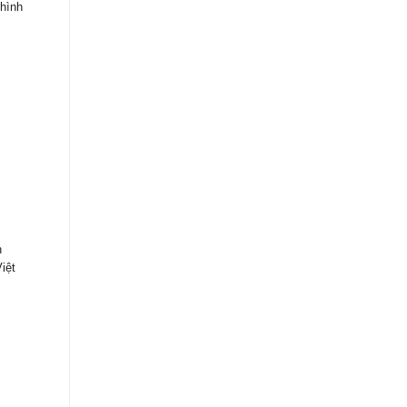
 hình
h
iệt