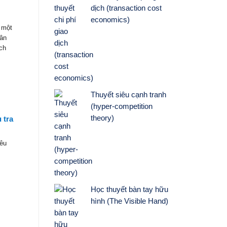
dịch (transaction cost
economics)
 một
hân
ch
Thuyết siêu cạnh tranh
(hyper-competition
theory)
 tra
yêu
Học thuyết bàn tay hữu
hình (The Visible Hand)