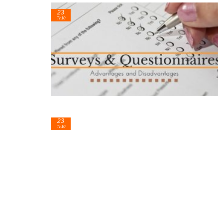
23
Th10
23
Th10