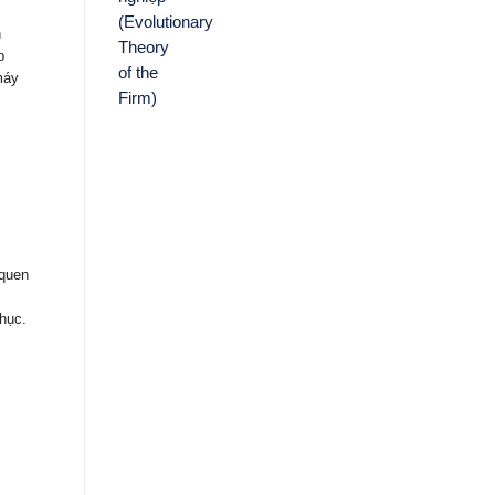
n
p
máy
 quen
hục.