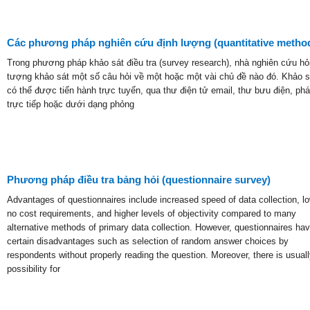
Các phương pháp nghiên cứu định lượng (quantitative metho
Trong phương pháp khảo sát điều tra (survey research), nhà nghiên cứu hỏi
tượng khảo sát một số câu hỏi về một hoặc một vài chủ đề nào đó. Khảo s
có thể được tiến hành trực tuyến, qua thư điện tử email, thư bưu điện, phá
trực tiếp hoặc dưới dạng phỏng
Phương pháp điều tra bảng hỏi (questionnaire survey)
Advantages of questionnaires include increased speed of data collection, lo
no cost requirements, and higher levels of objectivity compared to many
alternative methods of primary data collection. However, questionnaires ha
certain disadvantages such as selection of random answer choices by
respondents without properly reading the question. Moreover, there is usual
possibility for