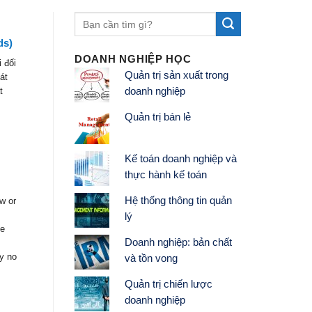
ds)
DOANH NGHIỆP HỌC
 đối
Quản trị sản xuất trong
át
t
doanh nghiệp
Quản trị bán lẻ
Kế toán doanh nghiệp và
thực hành kế toán
Hệ thống thông tin quản
w or
lý
ve
Doanh nghiệp: bản chất
ly no
và tồn vong
Quản trị chiến lược
doanh nghiệp