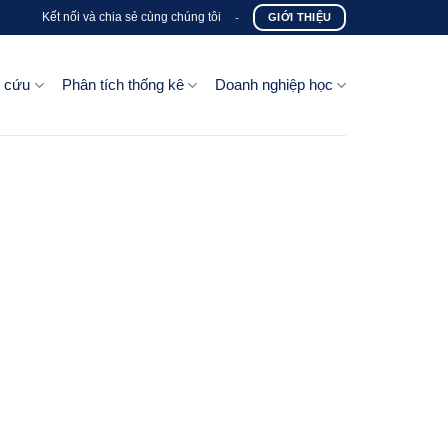
Kết nối và chia sẻ cùng chúng tôi
-
GIỚI THIỆU
n cứu
Phân tích thống kê
Doanh nghiệp học