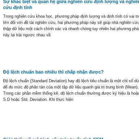
Sự khác biệt và quan hệ giữa nghiên cứu định lượng và nghiê
cứu định tính
Trong nghiên cứu khoa học, phương pháp định lượng và định tính có vai trò
lớn đối với đề tài nghiên cứu, hai phương pháp này sẽ giúp nhà nghiên cứu
thập dữ liệu một cách chính xác và nhanh chóng tuy nhiên hai phương phá
này lại trái ngược nhau về
Độ lệch chuẩn bao nhiêu thì chấp nhận được?
Độ lệch chuẩn (Standard Deviation) hay độ lệch tiêu chuẩn là một chỉ số d
để đo mức độ phân tán của một tập dữ liệu quanh giá trị trung bình (Mean).
Trong các phần mềm thống kê, độ lệch chuẩn thường được ký hiệu là hoặ
S.D hoặc Std. Deviation. Khi thực hiện