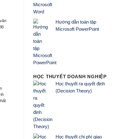
 văn
Hướng dẫn toàn tập
độ
Microsoft PowerPoint
HỌC THUYẾT DOANH NGHIỆP
Học thuyết ra quyết định
n
(Decision Theory)
nh
nhất
Học thuyết chi phí giao