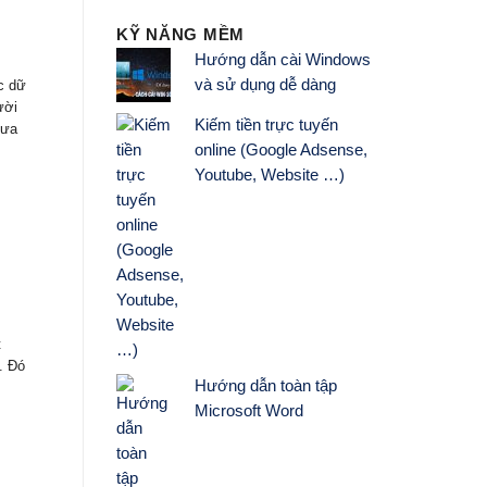
KỸ NĂNG MỀM
Hướng dẫn cài Windows
và sử dụng dễ dàng
c dữ
ười
Kiếm tiền trực tuyến
 ưa
online (Google Adsense,
Youtube, Website …)
t
. Đó
Hướng dẫn toàn tập
Microsoft Word