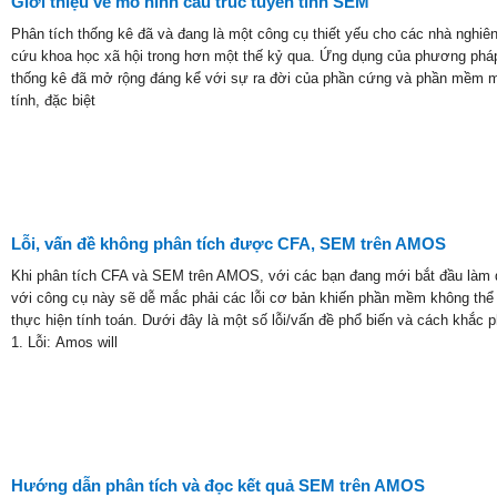
Giới thiệu về mô hình cấu trúc tuyến tính SEM
Phân tích thống kê đã và đang là một công cụ thiết yếu cho các nhà nghiê
cứu khoa học xã hội trong hơn một thế kỷ qua. Ứng dụng của phương phá
thống kê đã mở rộng đáng kể với sự ra đời của phần cứng và phần mềm 
tính, đặc biệt
Lỗi, vấn đề không phân tích được CFA, SEM trên AMOS
Khi phân tích CFA và SEM trên AMOS, với các bạn đang mới bắt đầu làm
với công cụ này sẽ dễ mắc phải các lỗi cơ bản khiến phần mềm không thể
thực hiện tính toán. Dưới đây là một số lỗi/vấn đề phổ biến và cách khắc p
1. Lỗi: Amos will
Hướng dẫn phân tích và đọc kết quả SEM trên AMOS