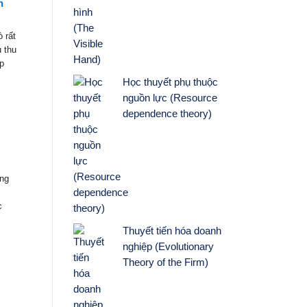
n
 rất
 thu
p
Học thuyết phụ thuộc
nguồn lực (Resource
dependence theory)
ùng
c
Thuyết tiến hóa doanh
nghiệp (Evolutionary
Theory of the Firm)