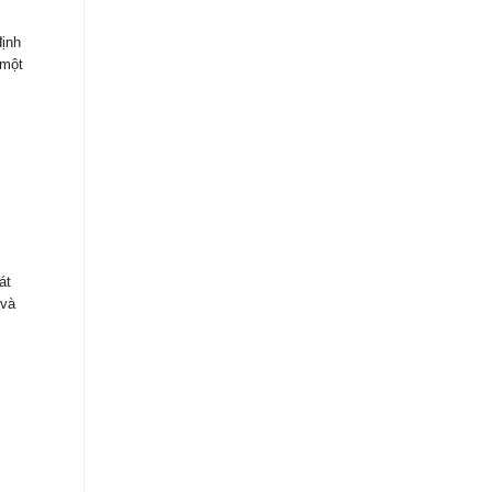
định
 một
át
 và