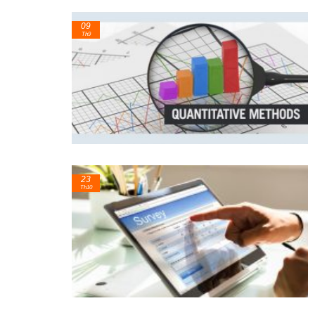
09
Th9
23
Th10