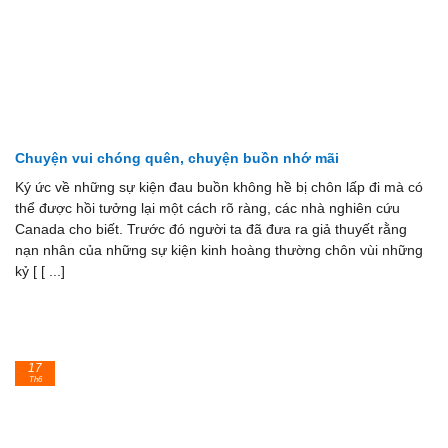
Chuyện vui chóng quên, chuyện buồn nhớ mãi
Ký ức về những sự kiện đau buồn không hề bị chôn lấp đi mà có
thể được hồi tưởng lại một cách rõ ràng, các nhà nghiên cứu
Canada cho biết. Trước đó người ta đã đưa ra giả thuyết rằng
nạn nhân của những sự kiện kinh hoàng thường chôn vùi những
kỷ [ [ ...]
17
Th6