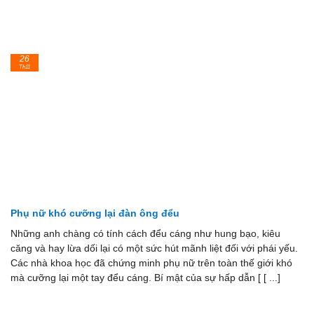
26
Th11
Phụ nữ khó cưỡng lại đàn ông đểu
Những anh chàng có tính cách đểu cáng như hung bạo, kiêu
căng và hay lừa dối lại có một sức hút mãnh liệt đối với phái yếu.
Các nhà khoa học đã chứng minh phụ nữ trên toàn thế giới khó
mà cưỡng lại một tay đểu cáng. Bí mật của sự hấp dẫn [ [ ...]