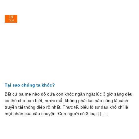
19
Th10
Tại sao chúng ta khóc?
Bất cứ bà mẹ nào dỗ đứa con khóc ngằn ngặt lúc 3 giờ sáng đều
có thể cho bạn biết, nước mắt không phải lúc nào cũng là cách
truyền tải thông điệp rõ nhất. Thực tế, biểu lộ sự đau khổ chỉ là
một phần của câu chuyện. Con người có 3 loại [ [ ...]