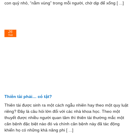
con quỷ nhỏ, “nằm vùng” trong mỗi người, chờ dịp để xổng [ ...]
26
Th11
Thiên tài phải… có tật?
Thiên tài được sinh ra một cách ngẫu nhiên hay theo một quy luật
riêng? Đây là câu hỏi lớn đối với các nhà khoa học. Theo một
thuyết được nhiều người quan tâm thì thiên tài thường mắc một
căn bệnh đặc biệt nào đó và chính căn bệnh này đã tác động
khiến họ có những khả năng phi [ ...]