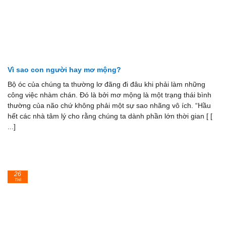
Vì sao con người hay mơ mộng?
Bộ óc của chúng ta thường lơ đãng đi đâu khi phải làm những
công việc nhàm chán. Đó là bởi mơ mộng là một trạng thái bình
thường của não chứ không phải một sự sao nhãng vô ích. “Hầu
hết các nhà tâm lý cho rằng chúng ta dành phần lớn thời gian [ [
...]
26
Th6