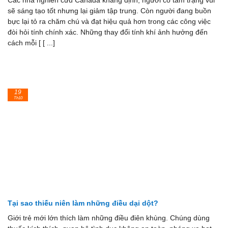
Các nhà nghiên cứu Canada khẳng định, người có tâm trạng vui
sẽ sáng tạo tốt nhưng lại giảm tập trung. Còn người đang buồn
bực lại tỏ ra chăm chú và đạt hiệu quả hơn trong các công việc
đòi hỏi tính chính xác. Những thay đổi tính khí ảnh hưởng đến
cách mỗi [ [ ...]
19
Th10
Tại sao thiếu niên làm những điều dại dột?
Giới trẻ mới lớn thích làm những điều điên khùng. Chúng dùng