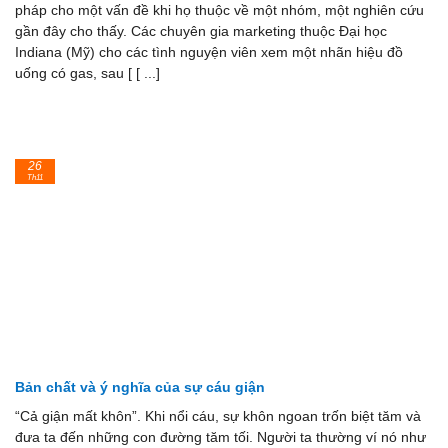
pháp cho một vấn đề khi họ thuộc về một nhóm, một nghiên cứu
gần đây cho thấy. Các chuyên gia marketing thuộc Đại học
Indiana (Mỹ) cho các tình nguyện viên xem một nhãn hiệu đồ
uống có gas, sau [ [ ...]
26
Th11
Bản chất và ý nghĩa của sự cáu giận
“Cả giận mất khôn”. Khi nổi cáu, sự khôn ngoan trốn biệt tăm và
đưa ta đến những con đường tăm tối. Người ta thường ví nó như