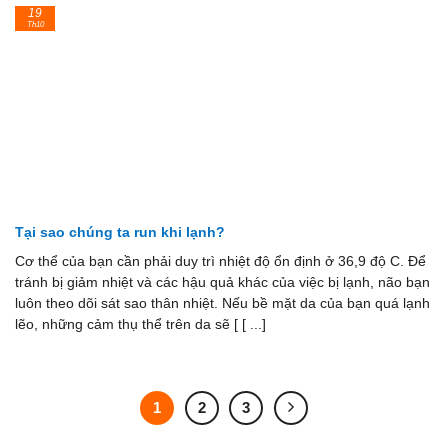
19
Th10
Tại sao chúng ta run khi lạnh?
Cơ thể của bạn cần phải duy trì nhiệt độ ổn định ở 36,9 độ C. Để
tránh bị giảm nhiệt và các hậu quả khác của việc bị lạnh, não bạn
luôn theo dõi sát sao thân nhiệt. Nếu bề mặt da của bạn quá lạnh
lẽo, những cảm thụ thể trên da sẽ [ [ ...]
1
2
3