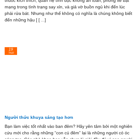
thuốc kích thích, quan hệ tình dục không an toàn, phóng xe bạt
mạng trong tình trạng say xỉn, và giả vờ buồn ngủ khi đến lúc
phải rửa bát. Nhưng như thế không có nghĩa là chúng không biết
đến những hậu [ [ ...]
19
Th10
Người thức khuya sáng tạo hơn
Bạn làm việc tốt nhất vào ban đêm? Hãy yên tâm bởi một nghiên
cứu mới cho rằng những “con cú đêm” lại là những người có óc