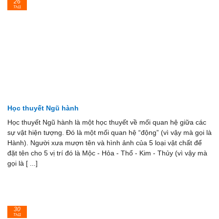
26
Th11
Học thuyết Ngũ hành
Học thuyết Ngũ hành là một học thuyết về mối quan hệ giữa các
sự vật hiện tượng. Đó là một mối quan hệ “động” (vì vậy mà gọi là
Hành). Người xưa mượn tên và hình ảnh của 5 loại vật chất để
đặt tên cho 5 vị trí đó là Mộc - Hỏa - Thổ - Kim - Thủy (vì vậy mà
gọi là [ ...]
30
Th11