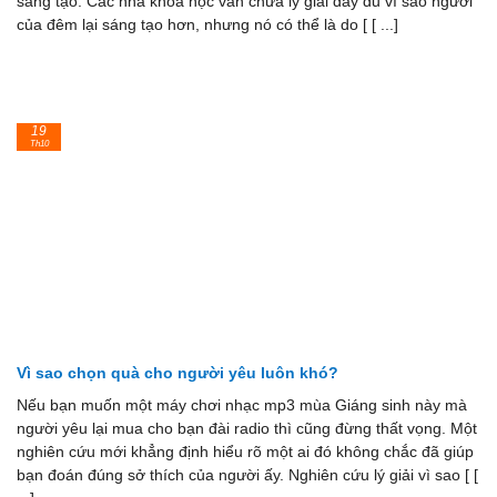
sáng tạo. Các nhà khoa học vẫn chưa lý giải đầy đủ vì sao người
của đêm lại sáng tạo hơn, nhưng nó có thể là do [ [ ...]
19
Th10
Vì sao chọn quà cho người yêu luôn khó?
Nếu bạn muốn một máy chơi nhạc mp3 mùa Giáng sinh này mà
người yêu lại mua cho bạn đài radio thì cũng đừng thất vọng. Một
nghiên cứu mới khẳng định hiểu rõ một ai đó không chắc đã giúp
bạn đoán đúng sở thích của người ấy. Nghiên cứu lý giải vì sao [ [