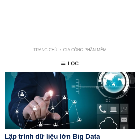
TRANG CHỦ
GIA CÔNG PHẦN MỀM
/
LỌC
Lập trình dữ liệu lớn Big Data