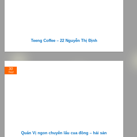
Teeng Coffee – 22 Nguyễn Thị Định
30
Th12
Quán Vị ngon chuyên lẩu cua đồng – hải sản