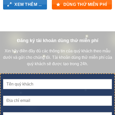
XEM THÊM ...
DÙNG THỬ MIỄN PHÍ
Đăng ký tài khoản dùng thử miễn phí
Xin hãy điền đầy đủ các thông tin của quý khách theo mẫu
dưới và gửi cho chúng tôi. Tài khoản dùng thử miễn phí của
quý khách sẽ được tạo trong 24h.