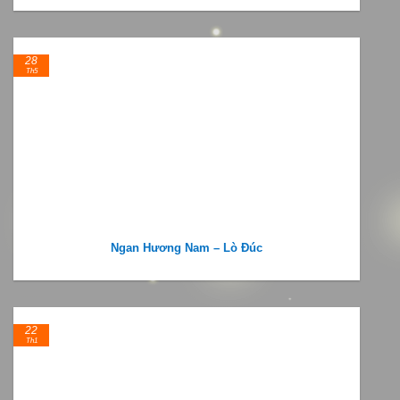
28
Th5
Ngan Hương Nam – Lò Đúc
22
Th1