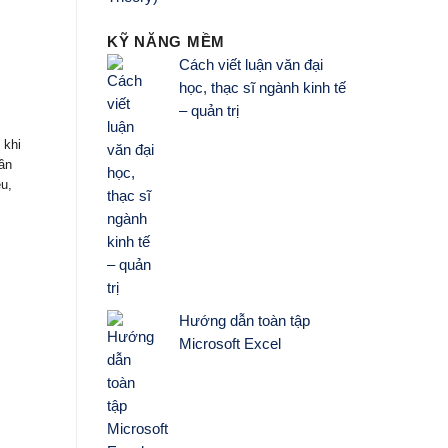
KỸ NĂNG MỀM
Cách viết luận văn đại
học, thạc sĩ ngành kinh tế
– quản trị
 khi
cần
êu,
Hướng dẫn toàn tập
Microsoft Excel
Những vấn đề chung và các yếu tố
ảnh hưởng đến quyết định về giá