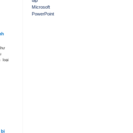
nh
như
u
 loại
 bị
Bảo hộ thương hiệu