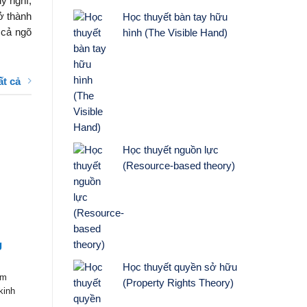
y nghĩ,
ở thành
Học thuyết bàn tay hữu
 cả ngõ
hình (The Visible Hand)
ất cả
Học thuyết nguồn lực
(Resource-based theory)
g
Học thuyết quyền sở hữu
ăm
(Property Rights Theory)
kinh