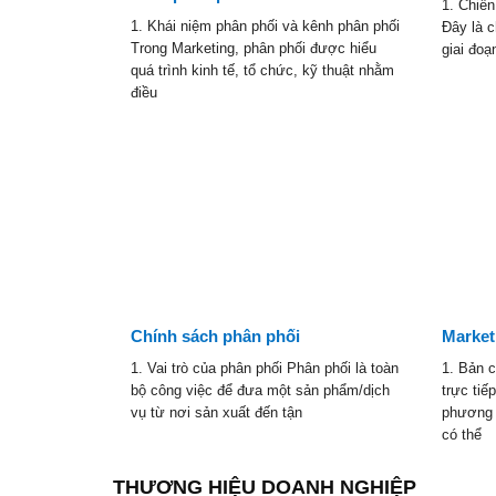
1. Chiế
 và mô tả
1. Khái niệm phân phối và kênh phân phối
Đây là 
ủa doanh
Trong Marketing, phân phối được hiểu
giai đoạ
rường là một
quá trình kinh tế, tổ chức, kỹ thuật nhằm
điều
ối
Chính sách phân phối
Market
phối Chiều dài
1. Vai trò của phân phối Phân phối là toàn
1. Bản c
được xác định
bộ công việc để đưa một sản phẩm/dịch
trực ti
có mặt
vụ từ nơi sản xuất đến tận
phương 
có thể
THƯƠNG HIỆU DOANH NGHIỆP