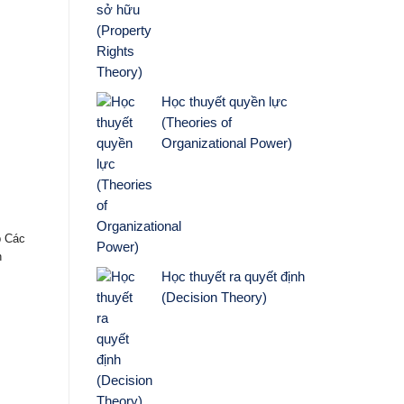
Học thuyết quyền lực
(Theories of
Organizational Power)
Hệ thống hoạt động Marketing và
môi trường Marketing
p Các
1. Hệ thống hoạt động marketing Hoạt
h
động marketing của doanh nghiệp được
Học thuyết ra quyết định
vận hành trong hệ thống các yếu tố tác
(Decision Theory)
động, các yếu