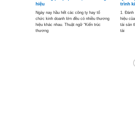
hiệu
trình 
uyền thông đối
Ngày nay hầu hết các công ty hay tổ
1. Đánh
i phải có một
chức kinh doanh lớn đều có nhiều thương
hiệu của
ịnh hướng ban
hiệu khác nhau. Thuật ngữ “Kiến trúc
tài sản 
thương
tài