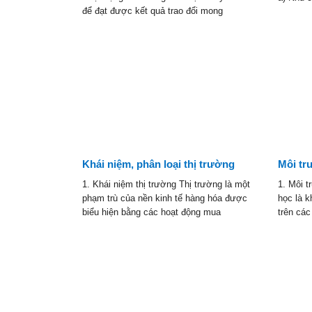
để đạt được kết quả trao đổi mong
keting
Khái niệm, phân loại thị trường
Môi tr
hông tin
1. Khái niệm thị trường Thị trường là một
1. Môi 
hần lớn các
phạm trù của nền kinh tế hàng hóa được
học là 
 các nhân
biểu hiện bằng các hoạt động mua
trên cá