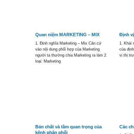
Quan niệm MARKETING – MIX
Định v
1. Định nghĩa Marketing – Mix Căn cứ
1. Khái 
vào nội dung phối hợp của Marketing
của định
người ta thường chia Marketing ra làm 2
vị thị t
loại: Marketing
iểm
Bản chất và tầm quan trọng của
Các ch
kênh phân phối