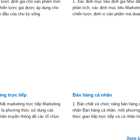
n lược định giá cho sản phẩm mới
1. Xác định mục tiêu định giá Như đ
chiến lược giá được áp dụng cho
phân tích, xác định mục tiêu Marketi
n đầu của chu kỳ sống
chiến lược định vị sản phẩm mà doa
ing trực tiếp
Bán hàng cá nhân
hất marketing trực tiếp Marketing
1. Bản chất và chức năng bán hàng 
ếp là phương thức sử dụng các
nhân Bán hàng cá nhân, một phươn
tiện truyền thông để các tổ chức
thức giao tiếp trực tiếp và cá nhân t
Xem t