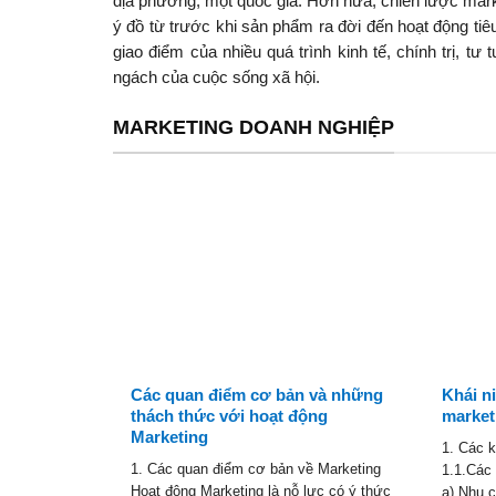
địa phương, một quốc gia. Hơn nữa, chiến lược marke
ý đồ từ trước khi sản phẩm ra đời đến hoạt động ti
giao điểm của nhiều quá trình kinh tế, chính trị, tư
ngách của cuộc sống xã hội.
MARKETING DOANH NGHIỆP
Các quan điểm cơ bản và những
Khái n
thách thức với hoạt động
market
Marketing
1. Các 
1. Các quan điểm cơ bản về Marketing
1.1.Các 
Hoạt động Marketing là nỗ lực có ý thức
a) Nhu c