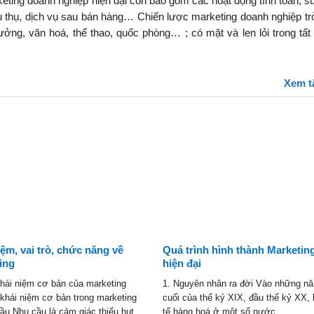
ting doanh nghiệp hiện đại còn bao gồm các hoạt động tính toán, su
êu thụ, dịch vụ sau bán hàng… Chiến lược marketing doanh nghiệp tr
 tưởng, văn hoá, thể thao, quốc phòng… ; có mặt và len lỏi trong tất
Xem t
iệm, vai trò, chức năng về
Quá trình hình thành Marketin
ing
hiện đại
khái niệm cơ bản của marketing
1. Nguyên nhân ra đời Vào những n
khái niệm cơ bản trong marketing
cuối của thế kỷ XIX, đầu thế kỷ XX, 
ầu Nhu cầu là cảm giác thiếu hụt
tế hàng hoá ở một số nước