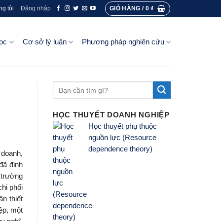
GIỎ HÀNG /
0
₫
ng tôi
Đăng nhập
ọc
Cơ sở lý luận
Phương pháp nghiên cứu
HỌC THUYẾT DOANH NGHIỆP
Học thuyết phụ thuộc
nguồn lực (Resource
dependence theory)
 doanh,
đã định
 trường
hi phối
ần thiết
ệp, một