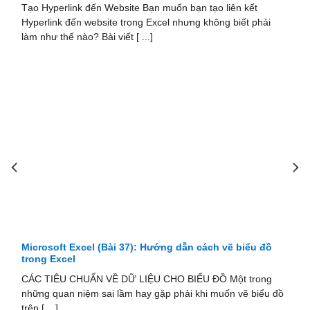
ink đến Website Bạn muốn bạn tạo liên kết
Trong bài viết
ến website trong Excel nhưng không biết phải
chữ trong Exce
nào? Bài viết [ ...]
chữ [ ...]
Microsoft Excel (Bài 37): Hướng dẫn cách vẽ biểu đồ
trong Excel
CÁC TIÊU CHUẨN VỀ DỮ LIỆU CHO BIỂU ĐỒ Một trong
những quan niệm sai lầm hay gặp phải khi muốn vẽ biểu đồ
trên [ ...]