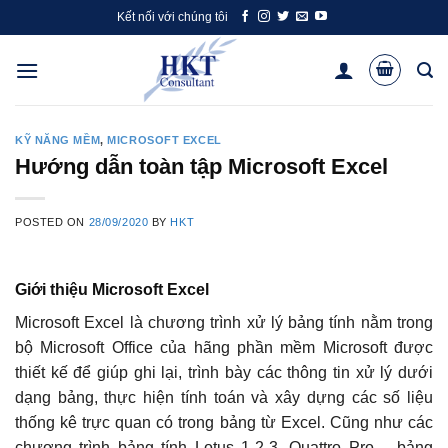
Skip
Kết nối với chúng tôi
to
content
KỸ NĂNG MỀM
,
MICROSOFT EXCEL
Hướng dẫn toàn tập Microsoft Excel
POSTED ON
28/09/2020
BY
HKT
Giới thiệu Microsoft Excel
Microsoft Excel là chương trình xử lý bảng tính nằm trong
bộ Microsoft Office của hãng phần mềm Microsoft được
thiết kế để giúp ghi lại, trình bày các thông tin xử lý dưới
dạng bảng, thực hiện tính toán và xây dựng các số liệu
thống kê trực quan có trong bảng từ Excel. Cũng như các
chương trình bảng tính Lotus 1-2-3, Quattro Pro… bảng