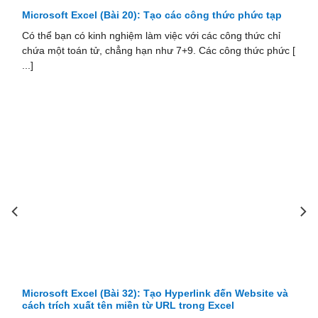
Microsoft Excel (Bài 19): Các ô tham chiếu tương đối và
tuyệt đối
Có hai loại tham chiếu ô: relative (tương đối) và absolute
[
(tuyệt đối). Các tài liệu tham chiếu tương đối và tuyệt đối
hoạt động [ ...]
Excel (Bài 32): Tạo Hyperlink đến Website và
Microsoft Excel
 xuất tên miền từ URL trong Excel
bỏ dữ liệu lặp