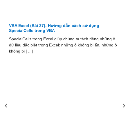
VBA Excel (Bài 26): Cách sử dụng hàm GetSetting và
SaveSetting trong Excel
Thư mục Windows Registry là nơi tập hợp và ghi nhớ các
thông tin chính của ứng dụng, bao gồm các lựa chọn mặc
định [ ...]