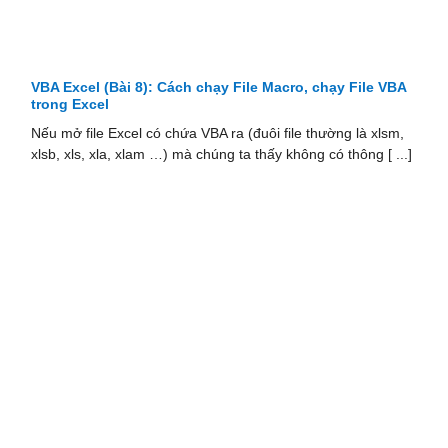
VBA Excel (Bài 8): Cách chạy File Macro, chạy File VBA
trong Excel
Nếu mở file Excel có chứa VBA ra (đuôi file thường là xlsm,
xlsb, xls, xla, xlam …) mà chúng ta thấy không có thông [ ...]