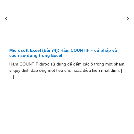
crosoft Excel (Bài 74): Hàm COUNTIF – cú pháp và
Micros
ch sử dụng trong Excel
dòng t
m COUNTIF được sử dụng để đếm các ô trong một phạm
Hàm CO
quy định đáp ứng một tiêu chí, hoặc điều kiện nhất định. [
để đếm
bảng dữ 