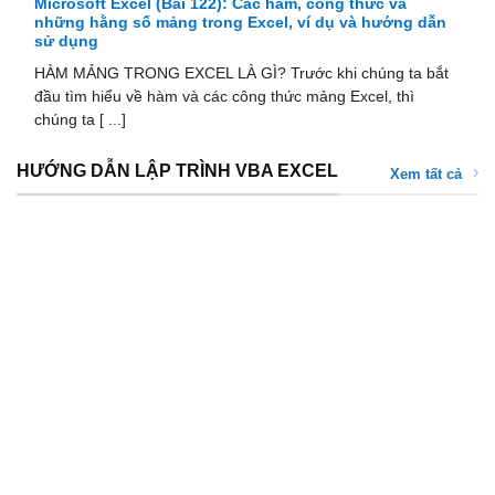
Microsoft Excel (Bài 121): Tự động cập nhật dữ liệu với
công cụ SPIN BUTTON
Cho bảng tính sau, sử dụng Spin Button để thay đổi nội
dung của Phiếu Xuất kho tương ứng theo mỗi số phiếu trong
bảng [ ...]
HƯỚNG DẪN LẬP TRÌNH VBA EXCEL
Xem tất cả