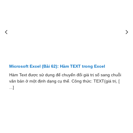
Microsoft Excel (Bài 61): Hàm HEOUNIQUE lọc không
trùng
Trong bài viết này chúng ta sẽ tìm hiểu về cách sử dụng
hàm HeoUnique trong Add ins HocExcel Online. Đây là một
hàm trả [ ...]