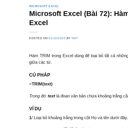
MICROSOFT EXCEL
Microsoft Excel (Bài 72): Hà
Excel
POSTED ON
01/10/2020
BY
HKT
Hàm TRIM trong Excel dùng để loại bỏ tất cả những 
giữa các từ.
CÚ PHÁP
=
TRIM(text)
Trong đó
:
text
là đoan văn bản chứa khoảng trắng cần
VÍ DỤ
1
/ Loại bỏ khoảng trắng trong cột Họ và tên dưới đây.