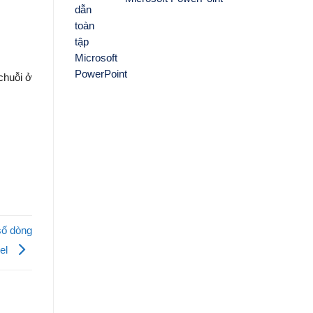
 chuỗi ở
số dòng
cel