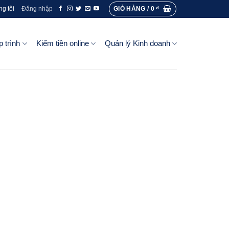
GIỎ HÀNG /
0
₫
ng tôi
Đăng nhập
p trình
Kiếm tiền online
Quản lý Kinh doanh