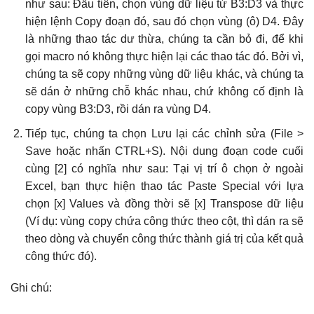
như sau: Đầu tiên, chọn vùng dữ liệu từ B3:D3 và thực
hiện lệnh Copy đoạn đó, sau đó chọn vùng (ô) D4. Đây
là những thao tác dư thừa, chúng ta cần bỏ đi, để khi
gọi macro nó không thực hiện lại các thao tác đó. Bởi vì,
chúng ta sẽ copy những vùng dữ liệu khác, và chúng ta
sẽ dán ở những chỗ khác nhau, chứ không cố định là
copy vùng B3:D3, rồi dán ra vùng D4.
Tiếp tục, chúng ta chọn Lưu lại các chỉnh sửa (File >
Save hoặc nhấn CTRL+S). Nội dung đoạn code cuối
cùng [2] có nghĩa như sau: Tại vị trí ô chọn ở ngoài
Excel, bạn thực hiện thao tác Paste Special với lựa
chọn [x] Values và đồng thời sẽ [x] Transpose dữ liệu
(Ví dụ: vùng copy chứa công thức theo cột, thì dán ra sẽ
theo dòng và chuyển công thức thành giá trị của kết quả
công thức đó).
Ghi chú: