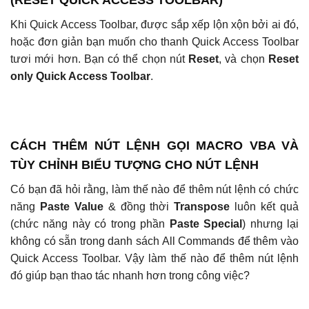
(RESET QUICK ACCESS TOOLBAR)
Khi Quick Access Toolbar, được sắp xếp lộn xộn bởi ai đó,
hoặc đơn giản bạn muốn cho thanh Quick Access Toolbar
tươi mới hơn. Bạn có thể chọn nút
Reset
, và chọn
Reset
only Quick Access Toolbar
.
CÁCH THÊM NÚT LỆNH GỌI MACRO VBA VÀ
TÙY CHỈNH BIỂU TƯỢNG CHO NÚT LỆNH
Có bạn đã hỏi rằng, làm thế nào để thêm nút lệnh có chức
năng
Paste Value
& đồng thời
Transpose
luôn kết quả
(chức năng này có trong phần
Paste Special
) nhưng lại
không có sẵn trong danh sách All Commands để thêm vào
Quick Access Toolbar. Vậy làm thế nào để thêm nút lệnh
đó giúp bạn thao tác nhanh hơn trong công việc?