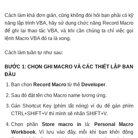
Cách làm khá đơn giản, cũng không đòi hỏi bạn phải có kỹ
năng lập trình VBA, hãy sử dụng chức năng Record Macro
để ghi lại thao tác VBA, và khi cần chúng ta chỉ việc gọi
lệnh Macro VBA đó ra là xong.
Cách làm tuần tự như sau:
BƯỚC 1:
CHỌN GHI MACRO VÀ CÁC THIẾT LẬP BAN
ĐẦU
Bạn chọn
Record Macro
từ thẻ
Developer
.
Sau đó đặt tên cho Macro name tương ứng.
Gán Shortcut Key (phím tắt nóng) ví dụ để gán phím
CTRL+SHIFT+V thì mình sẽ nhấn SHIFT+V.
Chọn phần
Store macro in
là:
Personal Macro
Workbook
. Vì lưu vào đây, mỗi khi bạn khởi động