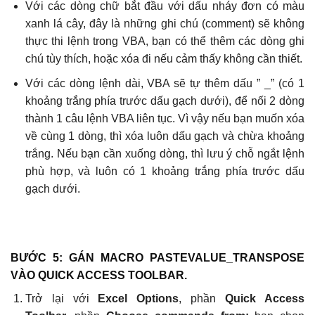
Với các dòng chữ bắt đầu với dấu nháy đơn có màu
xanh lá cây, đây là những ghi chú (comment) sẽ không
thực thi lệnh trong VBA, bạn có thể thêm các dòng ghi
chú tùy thích, hoặc xóa đi nếu cảm thấy không cần thiết.
Với các dòng lệnh dài, VBA sẽ tự thêm dấu ” _” (có 1
khoảng trắng phía trước dấu gạch dưới), để nối 2 dòng
thành 1 câu lệnh VBA liên tục. Vì vậy nếu bạn muốn xóa
về cùng 1 dòng, thì xóa luôn dấu gạch và chừa khoảng
trắng. Nếu bạn cần xuống dòng, thì lưu ý chỗ ngắt lệnh
phù hợp, và luôn có 1 khoảng trắng phía trước dấu
gạch dưới.
BƯỚC 5: GÁN MACRO PASTEVALUE_TRANSPOSE
VÀO QUICK ACCESS TOOLBAR.
Trở lại với
Excel Options
, phần
Quick Access