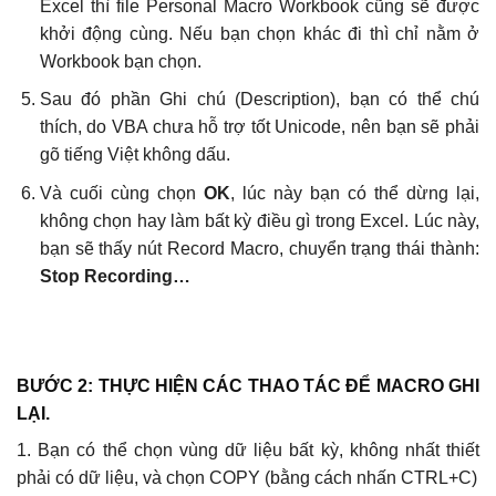
Excel thì file Personal Macro Workbook cũng sẽ được
khởi động cùng. Nếu bạn chọn khác đi thì chỉ nằm ở
Workbook bạn chọn.
Sau đó phần Ghi chú (Description), bạn có thể chú
thích, do VBA chưa hỗ trợ tốt Unicode, nên bạn sẽ phải
gõ tiếng Việt không dấu.
Và cuối cùng chọn
OK
, lúc này bạn có thể dừng lại,
không chọn hay làm bất kỳ điều gì trong Excel. Lúc này,
bạn sẽ thấy nút Record Macro, chuyển trạng thái thành:
Stop Recording…
BƯỚC 2:
THỰC HIỆN CÁC THAO TÁC ĐỂ MACRO GHI
LẠI.
1. Bạn có thể chọn vùng dữ liệu bất kỳ, không nhất thiết
phải có dữ liệu, và chọn COPY (bằng cách nhấn CTRL+C)