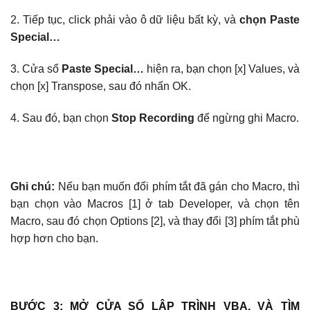
2. Tiếp tục, click phải vào ô dữ liệu bất kỳ, và
chọn Paste
Special…
3. Cửa sổ
Paste Special…
hiện ra, bạn chọn [x] Values, và
chọn [x] Transpose, sau đó nhấn OK.
4. Sau đó, bạn chọn
Stop Recording
để ngừng ghi Macro.
Ghi chú:
Nếu bạn muốn đổi phím tắt đã gán cho Macro, thì
bạn chọn vào Macros [1] ở tab Developer, và chọn tên
Macro, sau đó chọn Options [2], và thay đổi [3] phím tắt phù
hợp hơn cho bạn.
BƯỚC 3: MỞ CỬA SỔ LẬP TRÌNH VBA, VÀ TÌM