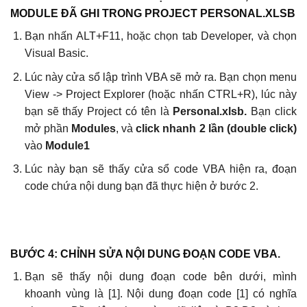
MODULE ĐÃ GHI TRONG PROJECT PERSONAL.XLSB
Bạn nhấn ALT+F11, hoặc chọn tab Developer, và chọn
Visual Basic.
Lúc này cửa sổ lập trình VBA sẽ mở ra. Bạn chọn menu
View -> Project Explorer (hoặc nhấn CTRL+R), lúc này
bạn sẽ thấy Project có tên là
Personal.xlsb.
Bạn click
mở phần
Modules
, và
click nhanh 2 lần (double click)
vào
Module1
Lúc này bạn sẽ thấy cửa sổ code VBA hiện ra, đoạn
code chứa nội dung bạn đã thực hiện ở bước 2.
BƯỚC 4: CHỈNH SỬA NỘI DUNG ĐOẠN CODE VBA.
Bạn sẽ thấy nội dung đoạn code bên dưới, mình
khoanh vùng là [1]. Nội dung đoạn code [1] có nghĩa