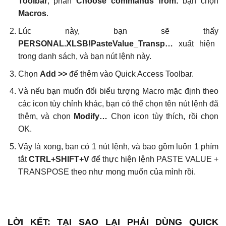
Toolbar
, phần
Choose commands from:
bạn chọn
Macros
.
Lúc này, bạn sẽ thấy
PERSONAL.XLSB!PasteValue_Transp…
xuất hiện
trong danh sách, và bạn nút lệnh này.
Chọn
Add >>
để thêm vào Quick Access Toolbar.
Và nếu bạn muốn đổi biểu tượng Macro mặc định theo
các icon tùy chỉnh khác, bạn có thể chọn tên nút lệnh đã
thêm, và chọn
Modify…
Chọn icon tùy thích, rồi chọn
OK.
Vậy là xong, bạn có 1 nút lệnh, và bao gồm luôn 1 phím
tắt
CTRL+SHIFT+V
để thực hiện lệnh PASTE VALUE +
TRANSPOSE theo như mong muốn của mình rồi.
LỜI KẾT: TẠI SAO LẠI PHẢI DÙNG QUICK