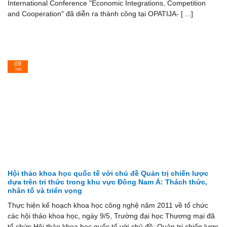
International Conference "Economic Integrations, Competition
and Cooperation" đã diễn ra thành công tại OPATIJA- [ ...]
09
Th5
Hội thảo khoa học quốc tế với chủ đề Quản trị chiến lược
dựa trên tri thức trong khu vực Đông Nam Á: Thách thức,
nhân tố và triển vọng
Thực hiện kế hoạch khoa học công nghệ năm 2011 về tổ chức
các hội thảo khoa học, ngày 9/5, Trường đại học Thương mại đã
tổ chức Hội thảo khoa học quốc tế với chủ đề: Quản trị chiến lược