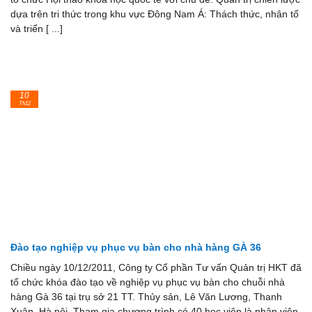
dựa trên tri thức trong khu vực Đông Nam Á: Thách thức, nhân tố
và triển [ ...]
10
Th12
Đào tạo nghiệp vụ phục vụ bàn cho nhà hàng GÀ 36
Chiều ngày 10/12/2011, Công ty Cổ phần Tư vấn Quản trị HKT đã
tổ chức khóa đào tạo về nghiệp vụ phục vụ bàn cho chuỗi nhà
hàng Gà 36 tại trụ sở 21 TT. Thủy sản, Lê Văn Lương, Thanh
Xuân, Hà nội. Tham gia chương trình có 40 học viên là nhân viên