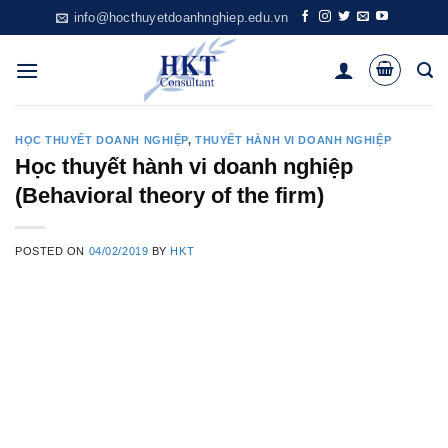
Skip
info@hocthuyetdoanhnghiep.edu.vn
to
content
HỌC THUYẾT DOANH NGHIỆP
,
THUYẾT HÀNH VI DOANH NGHIỆP
Học thuyết hành vi doanh nghiệp
(Behavioral theory of the firm)
POSTED ON
04/02/2019
BY
HKT