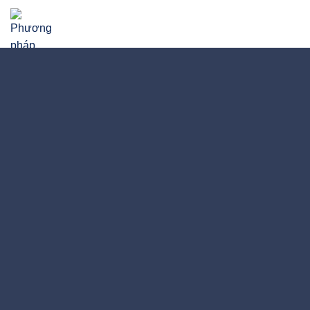
Phương pháp nghiên cứu định tính (phỏng vấn,
case study, thực nghiệm, quan sát …)