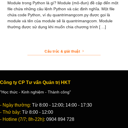
Module trong Python là gì? Module (mô-đun) đề cập đến một
file chứa những câu lệnh Python và các định nghĩa. Một file
chứa code Python, ví dụ quantrimangcom.py được gọi là
module và tên của module sẽ là quantrimangcom. Module
thường được sử dụng khi muốn chia chương trình [ ...]
Cấu trúc & giải thuật
Công ty CP Tư vấn Quản trị HKT
"Học thức - Kinh nghiệm - Thành công"
- Ngày thường:
Từ 8:00 - 12:00; 14:00 - 17:30
- Thứ bảy:
Từ 8:00 - 12:00
- Hotline (7/7; 8h-22h):
0904 894 728