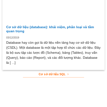
Cơ sở dữ liệu (database): khái niệm, phân loại và tầm
quan trọng
03/12/2019
Database hay còn gọi là dữ liệu nền tảng hay cơ sở dữ liệu
(CSDL). Một database là một tập hợp tổ chức các dữ liệu. Đây
là bộ sưu tập các lược đồ (Schema), bảng (Tables), truy vấn
(Query), báo cáo (Report), và các đối tượng khác. Database
là [ ...]
Cơ sở dữ liệu SQL