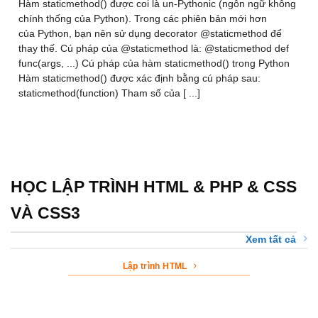
Hàm staticmethod() được coi là un-Pythonic (ngôn ngữ không
chính thống của Python). Trong các phiên bản mới hơn
của Python, bạn nên sử dụng decorator @staticmethod để
thay thế. Cú pháp của @staticmethod là: @staticmethod def
func(args, ...) Cú pháp của hàm staticmethod() trong Python
Hàm staticmethod() được xác định bằng cú pháp sau:
staticmethod(function) Tham số của [ ...]
HỌC LẬP TRÌNH HTML & PHP & CSS
VÀ CSS3
Xem tất cả
Lập trình HTML