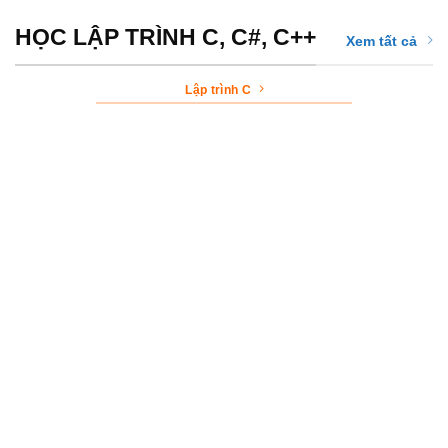
HỌC LẬP TRÌNH C, C#, C++
Xem tất cả
Lập trình C