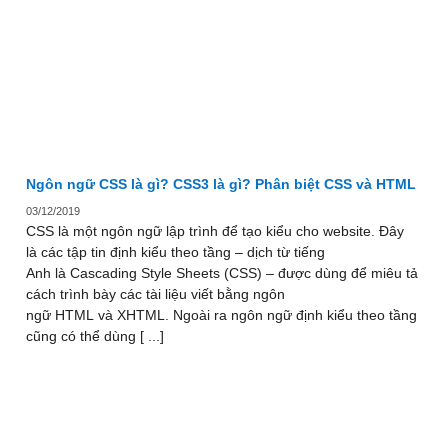
Ngôn ngữ CSS là gì? CSS3 là gì? Phân biệt CSS và HTML
03/12/2019
CSS là một ngôn ngữ lập trình để tạo kiểu cho website. Đây
là các tập tin định kiểu theo tầng – dịch từ tiếng
Anh là Cascading Style Sheets (CSS) – được dùng để miêu tả
cách trình bày các tài liệu viết bằng ngôn
ngữ HTML và XHTML. Ngoài ra ngôn ngữ định kiểu theo tầng
cũng có thể dùng [ ...]