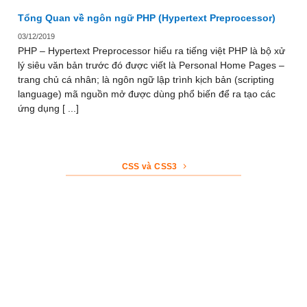
Tổng Quan về ngôn ngữ PHP (Hypertext Preprocessor)
03/12/2019
PHP – Hypertext Preprocessor hiểu ra tiếng việt PHP là bộ xử
lý siêu văn bản trước đó được viết là Personal Home Pages –
trang chủ cá nhân; là ngôn ngữ lập trình kịch bản (scripting
language) mã nguồn mở được dùng phổ biến để ra tạo các
ứng dụng [ ...]
CSS và CSS3