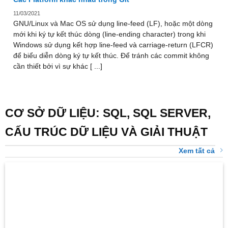
11/03/2021
GNU/Linux và Mac OS sử dụng line-feed (LF), hoặc một dòng
mới khi ký tự kết thúc dòng (line-ending character) trong khi
Windows sử dụng kết hợp line-feed và carriage-return (LFCR)
để biểu diễn dòng ký tự kết thúc. Để tránh các commit không
cần thiết bởi vì sự khác [ ...]
CƠ SỞ DỮ LIỆU: SQL, SQL SERVER,
CẤU TRÚC DỮ LIỆU VÀ GIẢI THUẬT
Xem tất cả