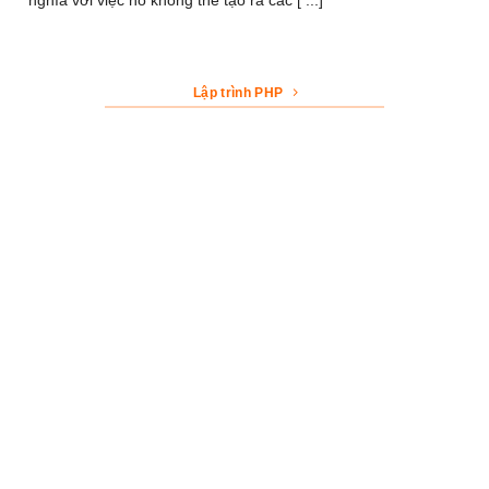
nghĩa với việc nó không thể tạo ra các [ ...]
Lập trình PHP