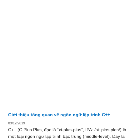
Giới thiệu tổng quan về ngôn ngữ lập trình C++
03/12/2019
C++ (C Plus Plus, đọc là “xi-plus-plus”, IPA: /siː pləs pləs/) là
một loại ngôn ngữ lập trình bậc trung (middle-level). Đây là