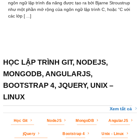
ngôn ngữ lập trình đa năng được tạo ra bởi Bjarne Stroustrup
như một phần mở rộng của ngôn ngữ lập trình C, hoặc “C với
các lớp [ ...]
HỌC LẬP TRÌNH GIT, NODEJS,
MONGODB, ANGULARJS,
BOOTSTRAP 4, JQUERY, UNIX –
LINUX
Xem tất cả
Học Git
NodeJS
MongoDB
AngularJS
jQuery
Bootstrap 4
Unix - Linux