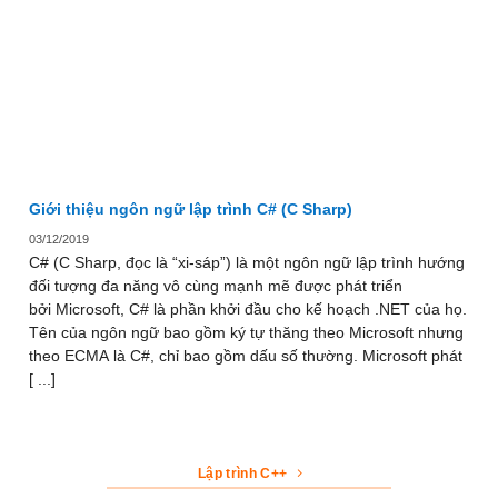
Giới thiệu ngôn ngữ lập trình C# (C Sharp)
03/12/2019
C# (C Sharp, đọc là “xi-sáp”) là một ngôn ngữ lập trình hướng
đối tượng đa năng vô cùng mạnh mẽ được phát triển
bởi Microsoft, C# là phần khởi đầu cho kế hoạch .NET của họ.
Tên của ngôn ngữ bao gồm ký tự thăng theo Microsoft nhưng
theo ECMA là C#, chỉ bao gồm dấu số thường. Microsoft phát
[ ...]
Lập trình C++