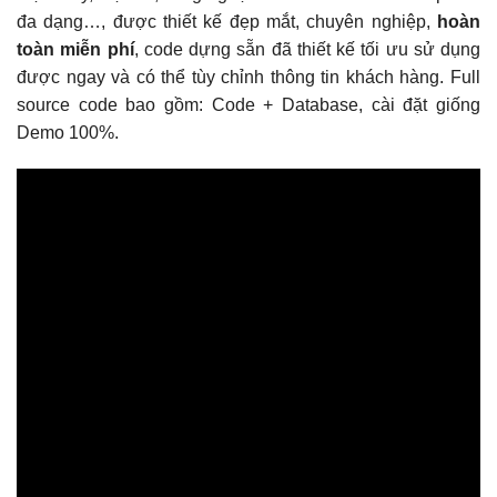
đa dạng…, được thiết kế đẹp mắt, chuyên nghiệp,
hoàn
toàn miễn phí
, code dựng sẵn đã thiết kế tối ưu sử dụng
được ngay và có thể tùy chỉnh thông tin khách hàng. Full
source code bao gồm: Code + Database, cài đặt giống
Demo 100%.