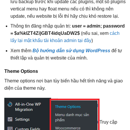
lưu backup trước khi update các plugins, một số plugins
vertical menu hay float menu nếu có thì không nên
update, nếu website bị lỗi thì hãy chịu khó restore lại.
Thông tin đăng nhập quản trị:
user = admin; password
= $a%kIZT4Zi)GBT4idqUaDW2$
(nếu sai, xem
cách
lấy lại mật khẩu tài khoản admin tại đây
)
Xem thêm
Bộ hướng dẫn sử dụng WordPress
để tự
thiết lập và quản trị website của mình.
Theme Options
Theme options nơi bạn tùy biến hầu hết tính năng và giao
diện của theme này.
Truy cập