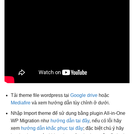
Tải theme file wordpress tại
Google drive
hoặc
Mediafire
và xem hướng dẫn tùy chỉnh ở dưới.
Nhập Import theme để sử dụng bằng plugin All-in-One
WP Migration như
hướng dẫn tại đây
, nếu có lỗi hãy
xem
hướng dẫn khắc phục tại đây
; đặc biệt chú ý hãy