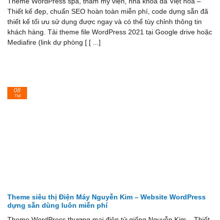
Theme WordPress spa, thẩm mỹ viện, nha khoa đã Việt hóa –
Thiết kế đẹp, chuẩn SEO hoàn toàn miễn phí, code dựng sẵn đã
thiết kế tối ưu sử dụng được ngay và có thể tùy chỉnh thông tin
khách hàng. Tải theme file WordPress 2021 tại Google drive hoặc
Mediafire (link dự phòng [ [ ...]
08
Th8
Theme siêu thị Điện Máy Nguyễn Kim – Website WordPress
dựng sẵn dùng luôn miễn phí
Theme WordPress thương mại điện tử giống Nguyễn Kim – Thiết