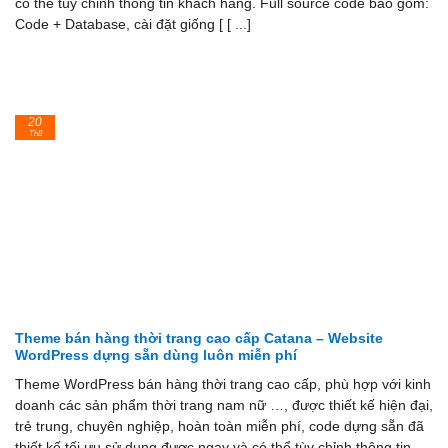
có thể tùy chỉnh thông tin khách hàng. Full source code bao gồm:
Code + Database, cài đặt giống [ [ ...]
20
Th8
Theme bán hàng thời trang cao cấp Catana – Website
WordPress dựng sẵn dùng luôn miễn phí
Theme WordPress bán hàng thời trang cao cấp, phù hợp với kinh
doanh các sản phẩm thời trang nam nữ …, được thiết kế hiện đại,
trẻ trung, chuyên nghiệp, hoàn toàn miễn phí, code dựng sẵn đã
thiết kế tối ưu sử dụng được ngay và có thể tùy chỉnh thông tin