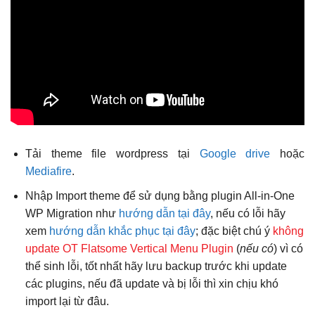
Tải theme file wordpress tại
Google drive
hoặc
Mediafire
.
Nhập Import theme để sử dụng bằng plugin All-in-One
WP Migration như
hướng dẫn tại đây
, nếu có lỗi hãy
xem
hướng dẫn khắc phục tại đây
; đặc biệt chú ý
không
update OT Flatsome Vertical Menu Plugin
(
nếu có
) vì có
thể sinh lỗi, tốt nhất hãy lưu backup trước khi update
các plugins, nếu đã update và bị lỗi thì xin chịu khó
import lại từ đâu.