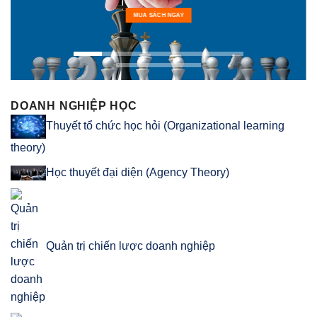
A SÁCH NGAY
MUA SÁC
DOANH NGHIỆP HỌC
Thuyết tổ chức học hỏi (Organizational learning
theory)
Học thuyết đại diện (Agency Theory)
Quản trị chiến lược doanh nghiệp