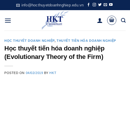
Skip
info@hocthuyetdoanhnghiep.edu.vn
to
content
HỌC THUYẾT DOANH NGHIỆP
,
THUYẾT TIỀN HÓA DOANH NGHIỆP
Học thuyết tiến hóa doanh nghiệp
(Evolutionary Theory of the Firm)
POSTED ON
04/02/2019
BY
HKT