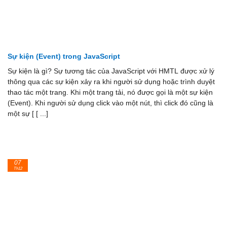
Sự kiện (Event) trong JavaScript
Sự kiện là gì? Sự tương tác của JavaScript với HMTL được xử lý
thông qua các sự kiện xảy ra khi người sử dụng hoặc trình duyệt
thao tác một trang. Khi một trang tải, nó được gọi là một sự kiện
(Event). Khi người sử dụng click vào một nút, thì click đó cũng là
một sự [ [ ...]
07
Th12