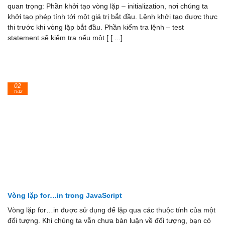
quan trọng: Phần khởi tạo vòng lặp – initialization, nơi chúng ta
khởi tạo phép tính tới một giá trị bắt đầu. Lệnh khởi tạo được thực
thi trước khi vòng lặp bắt đầu. Phần kiểm tra lệnh – test
statement sẽ kiểm tra nếu một [ [ ...]
02
Th12
Vòng lặp for…in trong JavaScript
Vòng lặp for…in được sử dụng để lặp qua các thuộc tính của một
đối tượng. Khi chúng ta vẫn chưa bàn luận về đối tượng, bạn có