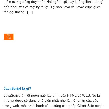
điểm tương đồng duy nhất. Hai ngôn ngữ này không liên quan gì
đến nhau xét về mặt kỹ thuật. Tại sao Java và JavaScript lại có
tên gọi tương [ [ ...]
02
Th12
JavaScript là gì?
JavaScript là một ngôn ngữ lập trình của HTML và WEB. Nó là
nhẹ và được sử dụng phổ biến nhất như là một phần của các
trang web, mà sự thi hành của chúng cho phép Client-Side script