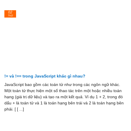
02
Th12
!= và !== trong JavaScript khác gì nhau?
JavaScript bao gồm các toán tử như trong các ngôn ngữ khác.
Một toán tử thực hiện một số thao tác trên một hoặc nhiều toán
hạng (giá trị dữ liệu) và tạo ra một kết quả. Ví dụ 1 + 2, trong đó
dấu + là toán tử và 1 là toán hạng bên trái và 2 là toán hạng bên
phải. [ [ ...]