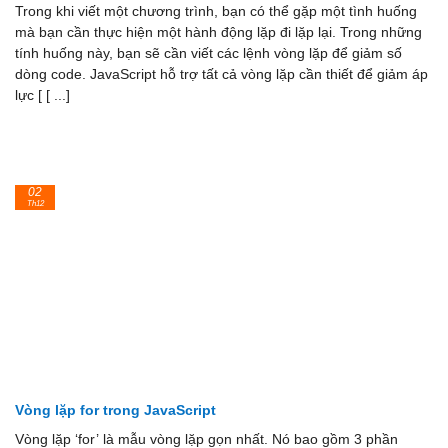
Trong khi viết một chương trình, bạn có thể gặp một tình huống
mà bạn cần thực hiện một hành động lặp đi lặp lại. Trong những
tính huống này, bạn sẽ cần viết các lệnh vòng lặp để giảm số
dòng code. JavaScript hỗ trợ tất cả vòng lặp cần thiết để giảm áp
lực [ [ ...]
02
Th12
Vòng lặp for trong JavaScript
Vòng lặp ‘for’ là mẫu vòng lặp gọn nhất. Nó bao gồm 3 phần