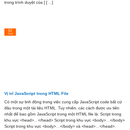
trong trình duyệt của [ [ ...]
02
Th12
Vị trí JavaScript trong HTML File
Có một sự linh động trong việc cung cấp JavaScript code bất cứ
đâu trong một tài liệu HTML. Tuy nhiên, các cách được ưu tiên
nhất để bao gồm JavaScript trong một HTML file là: Script trong
khu vực <head>…</head> Script trong khu vực <body>…</body>
Script trong khu vực <body>…</body> và <head>…</head>.