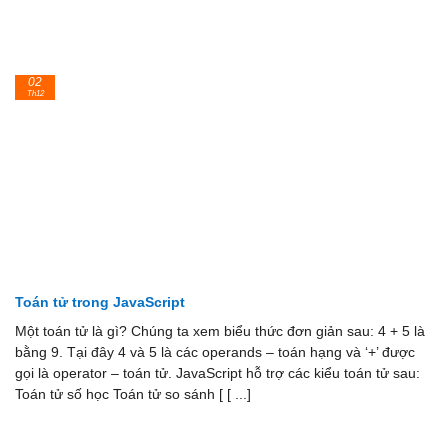
02
Th12
Toán tử trong JavaScript
Một toán tử là gì? Chúng ta xem biểu thức đơn giản sau: 4 + 5 là
bằng 9. Tại đây 4 và 5 là các operands – toán hạng và ‘+’ được
gọi là operator – toán tử. JavaScript hỗ trợ các kiểu toán tử sau:
Toán tử số học Toán tử so sánh [ [ ...]