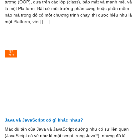
tượng (OOP), dựa trên các lớp (class), bảo mật và mạnh mẽ. và
là một Platform. Bất cứ môi trường phần cứng hoặc phần mềm
nào mà trong đó có một chương trình chạy, thì được hiểu như là
một Platform; với [ [ ...]
01
Th12
Java và JavaScript có gì khác nhau?
Mặc dù tên của Java và JavaScript dường như có sự liên quan
(JavaScript có vẻ như là một script trong Java?), nhưng đó là