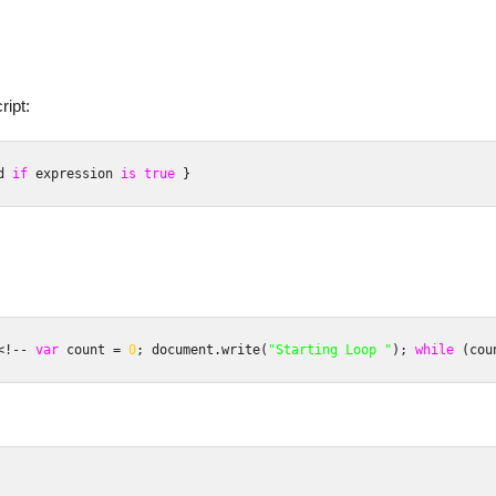
ipt:
d 
if
 expression 
is
true
}
<!--
var
 count 
=
0
;
 document
.
write
(
"Starting Loop "
);
while
(
cou