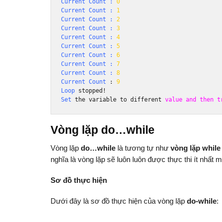
Current
Count
:
0
Current
Count
:
1
Current
Count
:
2
Current
Count
:
3
Current
Count
:
4
Current
Count
:
5
Current
Count
:
6
Current
Count
:
7
Current
Count
:
8
Current
Count
:
9
Loop
 stopped
!
Set
 the variable to different 
value
and
then
t
Vòng lặp do…while
Vòng lặp
do…while
là tương tự như
vòng lặp while
nghĩa là vòng lặp sẽ luôn luôn được thực thi ít nhất m
Sơ đồ thực hiện
Dưới đây là sơ đồ thực hiện của vòng lặp
do-while
: