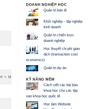
DOANH NGHIỆP HỌC
Quản trị bán lẻ
Khởi nghiệp – lập nghiệp
kinh doanh
Quản trị chiến lược
doanh nghiệp
Học thuyết chi phí giao
dịch (transaction cost
economics)
Quản trị dự án
nt 
<
10
){
 document
.
write
(
"Current Count : "
+
 count 
+
"<br />"
);
KỸ NĂNG MỀM
Cách viết các bài báo
khoa học cho các tập
san khoa học quốc tế
Học làm Website