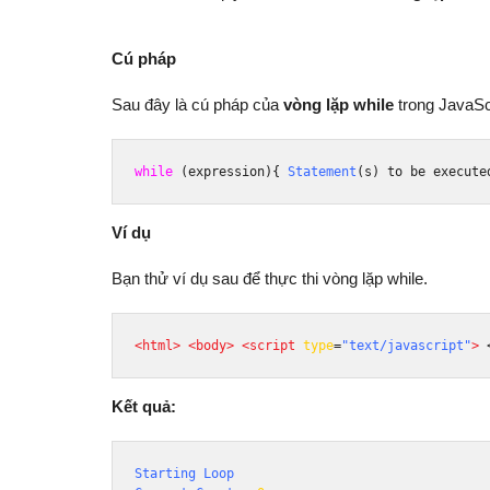
Cú pháp
Sau đây là cú pháp của
vòng lặp while
trong JavaScr
while
(
expression
){
Statement
(
s
)
 to be execute
Ví dụ
Bạn thử ví dụ sau để thực thi vòng lặp while.
<html>
<body>
<script
type
=
"text/javascript"
>
Kết quả:
Starting
Loop