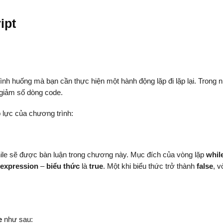
ipt
tình huống mà bạn cần thực hiện một hành động lặp đi lặp lại. Trong 
 giảm số dòng code.
p lực của chương trình:
hile sẽ được bàn luận trong chương này. Mục đích của vòng lặp
whil
expression
–
biểu thức
là
true
. Một khi biểu thức trở thành
false
, v
e
như sau: