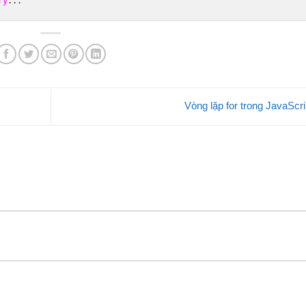
ry
...
Vòng lặp for trong JavaScr