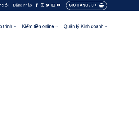
GIỎ HÀNG /
0
₫
ng tôi
Đăng nhập
p trình
Kiếm tiền online
Quản lý Kinh doanh