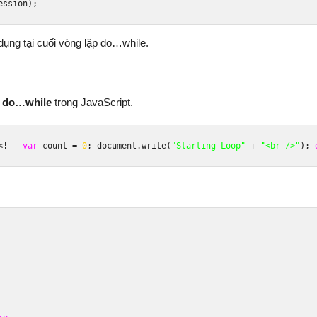
ession
);
ng tại cuối vòng lặp do…while.
p do…while
trong JavaScript.
<!--
var
 count 
=
0
;
 document
.
write
(
"Starting Loop"
+
"<br />"
);