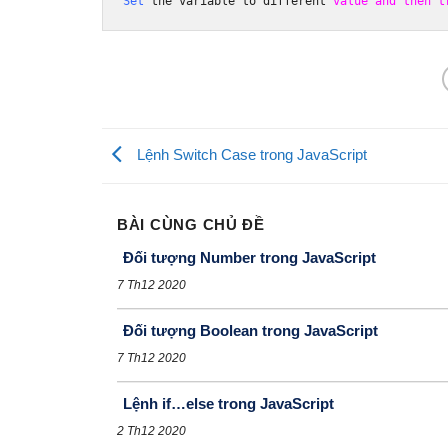
Set
 the variable to different 
value
and
then
t
Lệnh Switch Case trong JavaScript
BÀI CÙNG CHỦ ĐỀ
Đối tượng Number trong JavaScript
7 Th12 2020
Đối tượng Boolean trong JavaScript
7 Th12 2020
Lệnh if…else trong JavaScript
2 Th12 2020