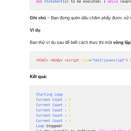
do
{
Statement
(
s
)
 to be executed
;
}
 while
(
expr
Ghi chú
− Bạn đừng quên dấu chấm phẩy được sử dụ
Ví dụ
Bạn thử ví dụ sau để biết cách thực thi một
vòng lặ
<html>
<body>
<script
type
=
"text/javascript"
>
Kết quả:
Starting
Loop
Current
Count
:
0 
Current
Count
:
1 
Current
Count
:
2 
Current
Count
:
3 
Current
Count
:
4
Loop
Stopped
!