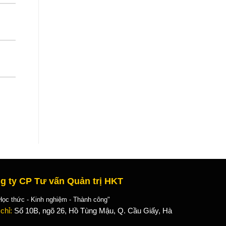
g ty CP Tư vấn Quản trị HKT
 thức - Kinh nghiệm - Thành công"
 chỉ:
Số 10B, ngõ 26, Hồ Tùng Mậu, Q. Cầu Giấy, Hà