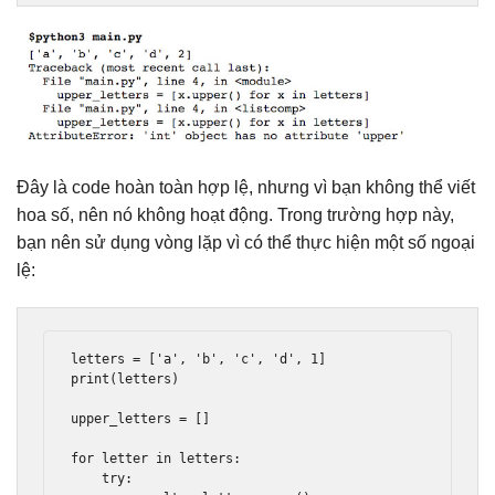
Đây là code hoàn toàn hợp lệ, nhưng vì bạn không thể viết
hoa số, nên nó không hoạt động. Trong trường hợp này,
bạn nên sử dụng vòng lặp vì có thể thực hiện một số ngoại
lệ:
letters 
=
[
'a'
,
'b'
,
'c'
,
'd'
,
1
]
print
(
letters
)
upper_letters 
=
[]
for
 letter 
in
 letters
:
try
: