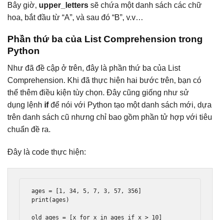
Bây giờ,
upper_letters
sẽ chứa một danh sách các chữ
hoa, bắt đầu từ “A”, và sau đó “B”, v.v…
Phần thứ ba của List Comprehension trong
Python
Như đã đề cập ở trên, đây là phần thứ ba của List
Comprehension. Khi đã thực hiện hai bước trên, bạn có
thể thêm điều kiện tùy chọn. Đây cũng giống như sử
dụng lệnh
if
để nói với Python tạo một danh sách mới, dựa
trên danh sách cũ nhưng chỉ bao gồm phần tử hợp với tiêu
chuẩn đề ra.
Đây là code thực hiện:
ages 
=
[
1
,
34
,
5
,
7
,
3
,
57
,
356
]
print
(
ages
)
old_ages 
=
[
x 
for
 x 
in
 ages 
if
 x 
>
10
]