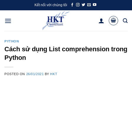
Skip
Kết nối với chúng tôi
to
content
PYTHON
Cách sử dụng List comprehension trong
Python
POSTED ON
26/01/2021
BY
HKT