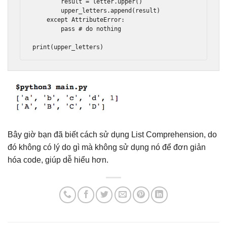
        result 
=
 letter
.
upper
()
        upper_letters
.
append
(
result
)
except
AttributeError
:
pass
# do nothing
print
(
upper_letters
)
Bây giờ bạn đã biết cách sử dụng List Comprehension, do
đó không có lý do gì mà không sử dụng nó để đơn giản
hóa code, giúp dễ hiểu hơn.