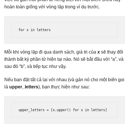
hoàn toàn giống với vòng lặp trong ví dụ trước.
for
 x 
in
 letters
Mỗi khi vòng lặp đi qua danh sách, giá trị của
x
sẽ thay đổi
thành bất kỳ phần tử hiện tại nào. Nó sẽ bắt đầu với “a”, và
sau đó “b”, và tiếp tục như vậy.
Nếu bạn đặt tất cả lại với nhau (và gán nó cho một biến gọi
là
upper_letters
), bạn thực hiện như sau:
upper_letters 
=
[
x
.
upper
()
for
 x 
in
 letters
]