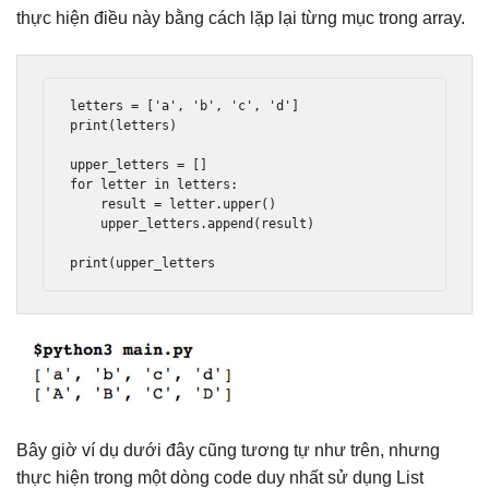
thực hiện điều này bằng cách lặp lại từng mục trong array.
letters 
=
[
'a'
,
'b'
,
'c'
,
'd'
]
print
(
letters
)
upper_letters 
=
[]
for
 letter 
in
 letters
:
    result 
=
 letter
.
upper
()
    upper_letters
.
append
(
result
)
print
(
upper_letters
Bây giờ ví dụ dưới đây cũng tương tự như trên, nhưng
thực hiện trong một dòng code duy nhất sử dụng List