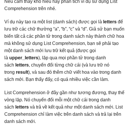
Nếu cảm thấy khó hiểu hãy phân tích ví dụ sử dụng List
Comprehension trên nhé.
Ví dụ này tạo ra một list (danh sách) được gọi là
letters
để
lưu trữ các chữ thường “a”, “b”, “c” và “d”. Giả sử bạn muốn
biến tất cả các phần tử trong danh sách này thành chữ hoa
mà không sử dụng List Comprehension, bạn sẽ phải tạo
một danh sách mới lưu trữ kết quả (được gọi
là
upper_letters
), lặp qua mọi phần tử trong danh
sách
letters
, chuyển đổi từng chữ cái (và lưu trữ nó
trong
result
), và sau đó thêm chữ viết hoa vào trong danh
sách mới. Bạn thấy đấy, có quá nhiều việc cần làm.
List Comprehension ở đây gần như tương đương, thay thế
vòng lặp. Nó chuyển đổi mỗi một chữ cái trong danh
sách
letters
và trả về kết quả như một danh sách mới. List
Comprehension chỉ làm việc trên danh sách và trả lại trên
danh sách mới.