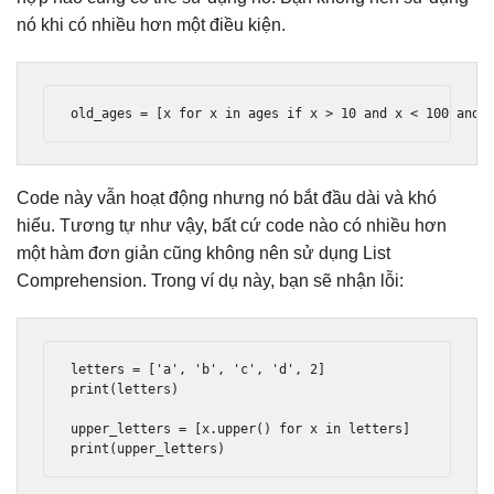
nó khi có nhiều hơn một điều kiện.
old_ages 
=
[
x 
for
 x 
in
 ages 
if
 x 
>
10
and
 x 
<
100
and
 
Code này vẫn hoạt động nhưng nó bắt đầu dài và khó
hiểu. Tương tự như vậy, bất cứ code nào có nhiều hơn
một hàm đơn giản cũng không nên sử dụng List
Comprehension. Trong ví dụ này, bạn sẽ nhận lỗi:
letters 
=
[
'a'
,
'b'
,
'c'
,
'd'
,
2
]
print
(
letters
)
upper_letters 
=
[
x
.
upper
()
for
 x 
in
 letters
]
print
(
upper_letters
)