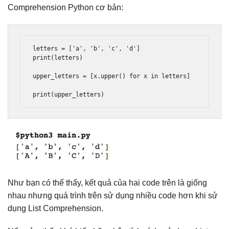
Comprehension Python cơ bản:
letters 
=
[
'a'
,
'b'
,
'c'
,
'd'
]
print
(
letters
)
upper_letters 
=
[
x
.
upper
()
for
 x 
in
 letters
]
print
(
upper_letters
)
Như bạn có thể thấy, kết quả của hai code trên là giống
nhau nhưng quá trình trên sử dụng nhiều code hơn khi sử
dụng List Comprehension.