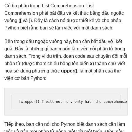
Có ba phần trong List Comprehension. List
Comprehension phải bắt đầu và kết thúc bằng dấu ngoặc
vuông (
[
và
]
). Đây là cách nó được thiết kế và cho phép
Python biết rằng bạn sẽ làm việc với một danh sách.
Bên trong dấu ngoặc vuông này, bạn cần bắt đầu với kết
quả. Đây là những gì bạn muốn làm với mỗi phần tử trong
danh sách. Trong ví dụ trên, đoạn code sau chuyển đổi mỗi
phần tử (được tham chiếu bằng tên biến
x
) thành chữ viết
hoa sử dụng phương thức
upper()
, là một phần của thư
viện cơ bản Python:
[
x
.
upper
()
# will not run, only half the comprehension
Tiếp theo, bạn cần nói cho Python biết danh sách cần làm
việc và gán mỗi phần tử riêng biệt với một biến. Điều này