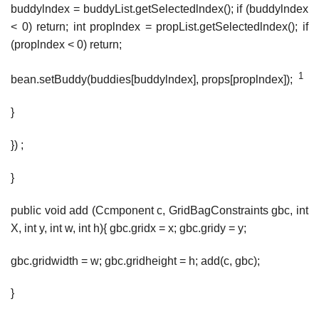
buddylndex = buddyList.getSelectedlndex(); if (buddylndex
< 0) return; int proplndex = propList.getSelectedlndex(); if
(proplndex < 0) return;
1
bean.setBuddy(buddies[buddylndex], props[proplndex]);
}
}) ;
}
public void add (Ccmponent c, GridBagConstraints gbc, int
X, int y, int w, int h){ gbc.gridx = x; gbc.gridy = y;
gbc.gridwidth = w; gbc.gridheight = h; add(c, gbc);
}