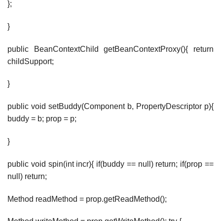
};
}
public BeanContextChild getBeanContextProxy(){ return
childSupport;
}
public void setBuddy(Component b, PropertyDescriptor p){
buddy = b; prop = p;
}
public void spin(int incr){ if(buddy == null) return; if(prop ==
null) return;
Method readMethod = prop.getReadMethod();