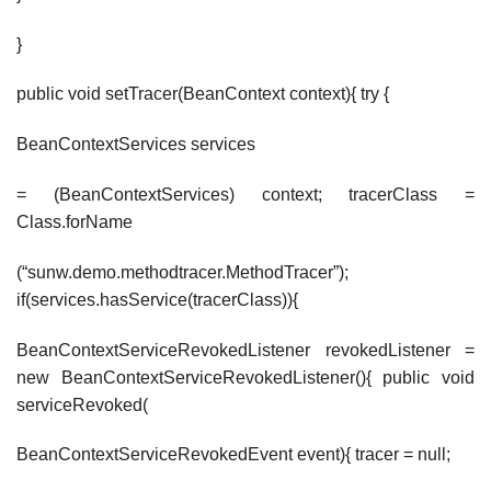
}
public void setTracer(BeanContext context){ try {
BeanContextServices services
= (BeanContextServices) context; tracerClass =
Class.forName
(“sunw.demo.methodtracer.MethodTracer”);
if(services.hasService(tracerClass)){
BeanContextServiceRevokedListener revokedListener =
new BeanContextServiceRevokedListener(){ public void
serviceRevoked(
BeanContextServiceRevokedEvent event){ tracer = null;