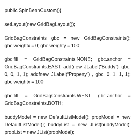
public SpinBeanCustom(){
setLayout(new GridBagLayout());
GridBagConstraints gbc = new GridBagConstraints();
gbc.weightx = 0; gbc.weighty = 100;
gbc.fill = GridBagConstraints.NONE; gbc.anchor =
GridBagConstraints.EAST; add(new JLabel(“Buddy”), gbc,
0, 0, 1, 1); addfnew JLabel(“Property”) , gbc, 0, 1, 1, 1);
gbc.weightx = 100;
gbc.fill = GridBagConstraints.WEST; gbc.anchor =
GridBagConstraints.BOTH;
buddyModel = new DefaultListModel(); propModel = new
DefaultListModel(}; buddyList = new JList(buddyModel);
propList = new JList(propModel);