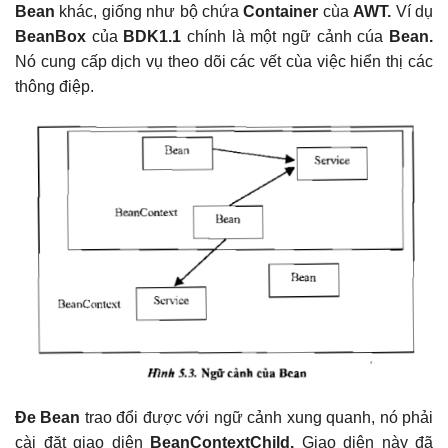
Bean
khác, giống như bộ chứa
Container
cùa
AWT.
Ví dụ
BeanBox
của
BDK1.1
chính là một ngữ cảnh cúa
Bean.
Nó cung cấp dịch vụ theo dõi các vết cùa việc hiển thị các
thông điệp.
Đe
Bean
trao đổi được với ngữ cảnh xung quanh, nó phải
cài đặt giao diện
BeanContext
Child.
Giao diện này đã