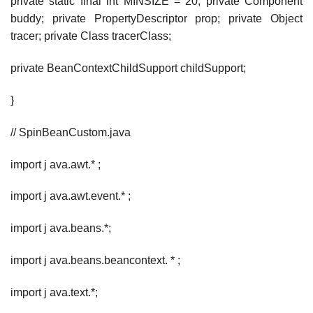
private static final int MINSIZE = 20; private Component
buddy; private PropertyDescriptor prop; private Object
tracer; private Class tracerClass;
private BeanContextChildSupport childSupport;
}
// SpinBeanCustom.java
import j ava.awt.* ;
import j ava.awt.event.* ;
import j ava.beans.*;
import j ava.beans.beancontext. * ;
import j ava.text.*;