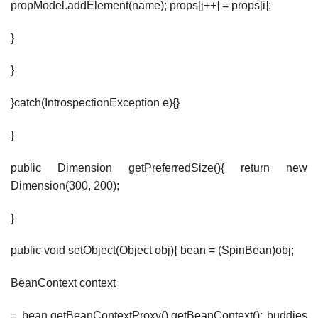
propModel.addElement(name); props[j++] = props[i];
}
}
}catch(IntrospectionException e){}
}
public Dimension getPreferredSize(){ return new
Dimension(300, 200);
}
public void setObject(Object obj){ bean = (SpinBean)obj;
BeanContext context
= bean.getBeanContextProxy().getBeanContext(); buddies