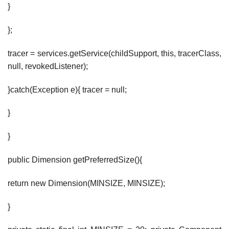
}
};
tracer = services.getService(childSupport, this, tracerClass,
null, revokedListener);
}catch(Exception e){ tracer = null;
}
}
public Dimension getPreferredSize(){
return new Dimension(MINSIZE, MINSIZE);
}