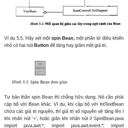
Ví dụ 5.5. Hãy xét một
spin Bean,
một phẩn tử điều khiển
nhỏ có hai nút
Button
để tăng hay giảm một giá trị.
Tự bản thân spin Bean thì chẳng hữu dụng. Nó cần phài
cặp bộ vời Bean khác. Vỉ dụ, khi cặp bộ với IntTextBean
chứa các giá trị nguyên, thì giá trị số nguyên sẽ tăng lên l
khi nhấn nút ‘+’, hoặc giản khi nhấn nút // SpinBean.java
import java.awt.*; import java.awt.event.*; import