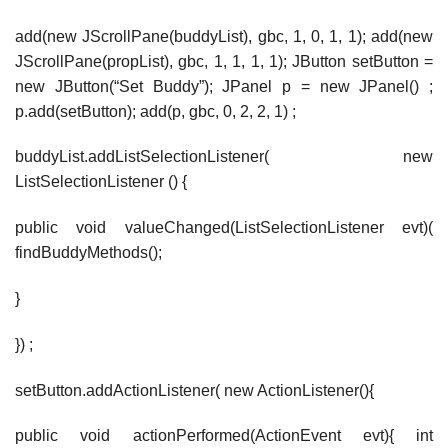
add(new JScrollPane(buddyList), gbc, 1, 0, 1, 1); add(new
JScrollPane(propList), gbc, 1, 1, 1, 1); JButton setButton =
new JButton(“Set Buddy”); JPanel p = new JPanel() ;
p.add(setButton); add(p, gbc, 0, 2, 2, 1) ;
buddyList.addListSelectionListener( new
ListSelectionListener () {
public void valueChanged(ListSelectionListener evt)(
findBuddyMethods();
}
}) ;
setButton.addActionListener( new ActionListener(){
public void actionPerformed(ActionEvent evt){ int