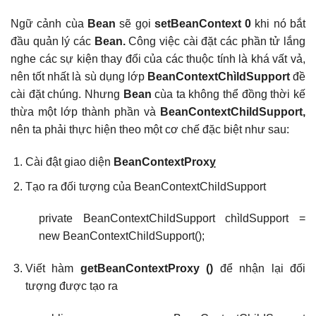
Ngữ cảnh cùa
Bean
sẽ gọi
setBeanContext 0
khi nó bắt
đầu quản lý các
Bean.
Công việc cài đặt các phần tử lắng
nghe các sự kiện thay đổi của các thuộc tính là khá vất vả,
nên tốt nhất là sù dụng lớp
BeanContextChìldSupport
đề
cài đặt chúng. Nhưng
Bean
cùa ta không thể đồng thời kế
thừa một lớp thành phần và
BeanContextChildSupport,
nên ta phải thực hiện theo một cơ chế đặc biệt như sau:
Cài đật giao diện
BeanContextProxỵ
Tạo ra đối tượng của BeanContextChildSupport
private BeanContextChildSupport chìldSupport =
new BeanContextChildSupport();
Viết hàm
getBeanContext
Proxy ()
để nhận lại đối
tượng được tạo ra