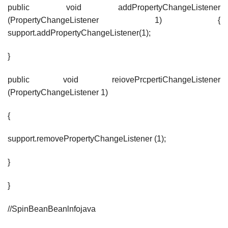
public void addPropertyChangeListener
(PropertyChangeListener 1) {
support.addPropertyChangeListener(1);
}
public void reiovePrcpertiChangeListener
(PropertyChangeListener 1)
{
support.removePropertyChangeListener (1);
}
}
//SpinBeanBeanlnfojava