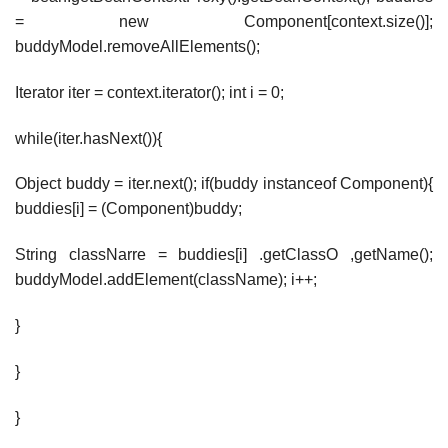
= new Component[context.size()];
buddyModel.removeAllElements();
Iterator iter = context.iterator(); int i = 0;
while(iter.hasNext()){
Object buddy = iter.next(); if(buddy instanceof Component){
buddies[i] = (Component)buddy;
String classNarre = buddies[i] .getClassO ,getName();
buddyModel.addElement(className); i++;
}
}
}