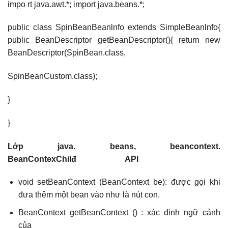
impo rt java.awt.*; import java.beans.*;
public class SpinBeanBeanlnfo extends SimpleBeanlnfo{
public BeanDescriptor getBeanDescriptor(){ return new
BeanDescriptor(SpinBean.class,
SpinBeanCustom.class);
}
}
Lớp java. beans, beancontext.
BeanContexChilđ API
void setBeanContext (BeanContext be): được gọi khi
đưa thêm một bean vào như là nút con.
BeanContext getBeanContext () : xác định ngữ cảnh
của