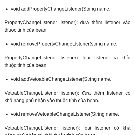
void addPropertyChangeListener(String name,
PropertỵChangeListener listener): đưa thêm listener vào
thuộc tính của bean.
void removePropertyChangeLístener(string name,
PropertyChangeListener listener): loại listener ra khòi
thuộc tính cùa bean.
void addVetoableChangeListener(String name,
VetoableChangeListener listener): đưa thêm listener có
khả năng phủ nhận vào thuộc tính cùa bean.
void removeVetoableChangeLístener(String name,
VetoableChangeLìstener listener): loại listener có khả