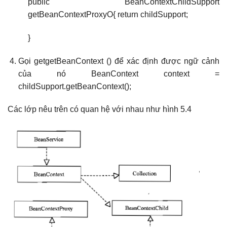
public BeanContextChildSupport
getBeanContextProxyO{ return childSupport;
}
Gọi getgetBeanContext () để xác định được ngữ cảnh
của nó BeanContext context =
childSupport.getBeanContext();
Các lớp nêu trên có quan hệ với nhau như hình 5.4