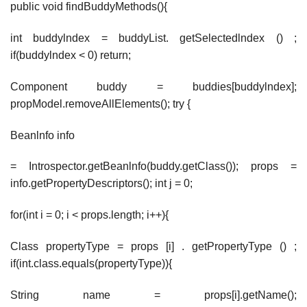
public void findBuddyMethods(){
int buddylndex = buddyList. getSelectedlndex () ;
if(buddylndex < 0) return;
Component buddy = buddies[buddylndex];
propModel.removeAllElements(); try {
Beanlnfo info
= Introspector.getBeanlnfo(buddy.getClass()); props =
info.getPropertyDescriptors(); int j = 0;
for(int i = 0; i < props.length; i++){
Class propertyType = props [i] . getPropertyType () ;
if(int.class.equals(propertyType)){
String name = props[i].getName();