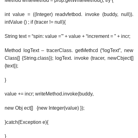
Method writeMethod = prop.getWriteMethod(); try {
int value = ((Integer) readvfetbod. invoke (buddy, null)).
intValue () ; if (tracer != null){
String text = “spin: value ='” + value + “increment = ” + incr;
Method logText – tracerClass. getMethcd (“logText”, new
Class[] {String.class}); logText. invoke (tracer, newCbject[]
{text});
}
value += incr; writeMethod.invoke(buddy,
new Obj ect[] {new Integer(value) });
}catch(Exception e){
}