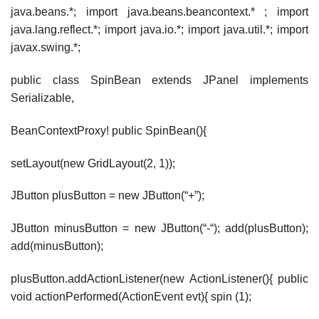
java.beans.*; import java.beans.beancontext.* ; import
java.lang.reflect.*; import java.io.*; import java.util.*; import
javax.swing.*;
public class SpinBean extends JPanel implements
Serializable,
BeanContextProxy! public SpinBean(){
setLayout(new GridLayout(2, 1));
JButton plusButton = new JButton(“+”);
JButton minusButton = new JButton(“-“); add(plusButton);
add(minusButton);
plusButton.addActionListener(new ActionListener(){ public
void actionPerformed(ActionEvent evt){ spin (1);