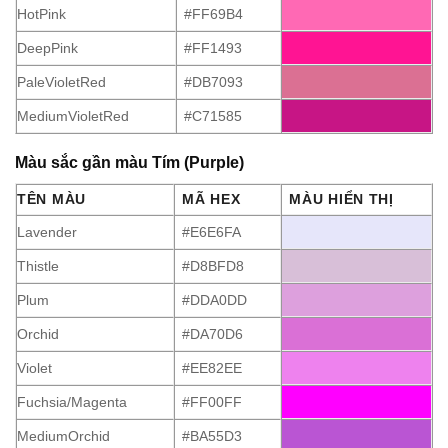
HotPink
#FF69B4
DeepPink
#FF1493
PaleVioletRed
#DB7093
MediumVioletRed
#C71585
Màu sắc gần màu Tím (Purple)
TÊN MÀU
MÃ HEX
MÀU HIỂN THỊ
Lavender
#E6E6FA
Thistle
#D8BFD8
Plum
#DDA0DD
Orchid
#DA70D6
Violet
#EE82EE
Fuchsia/Magenta
#FF00FF
MediumOrchid
#BA55D3