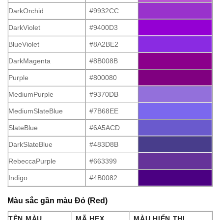
DarkOrchid
#9932CC
DarkViolet
#9400D3
BlueViolet
#8A2BE2
DarkMagenta
#8B008B
Purple
#800080
MediumPurple
#9370DB
MediumSlateBlue
#7B68EE
SlateBlue
#6A5ACD
DarkSlateBlue
#483D8B
RebeccaPurple
#663399
Indigo
#4B0082
Màu sắc gần màu Đỏ (Red)
TÊN MÀU
MÃ HEX
MÀU HIỂN THỊ