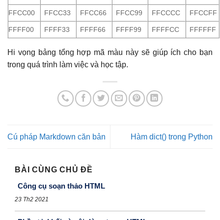
FFCC00
FFCC33
FFCC66
FFCC99
FFCCCC
FFCCFF
FFFF00
FFFF33
FFFF66
FFFF99
FFFFCC
FFFFFF
Hi vọng bảng tổng hợp mã màu này sẽ giúp ích cho bạn
trong quá trình làm việc và học tập.
Cú pháp Markdown căn bản
Hàm dict() trong Python
BÀI CÙNG CHỦ ĐỀ
Công cụ soạn thảo HTML
23 Th2 2021