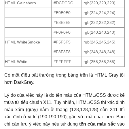
HTML Gainsboro
#DCDCDC
rgb(220,220,220)
#E0E0E0
rgb(224,224,224)
#E8E8E8
rgb(232,232,232)
#F0F0F0
rgb(240,240,240)
HTML WhiteSmoke
#F5F5F5
rgb(245,245,245)
#F8F8F8
rgb(248,248,248)
HTML White
#FFFFFF
rgb(255,255,255)
Có một điều bất thường trong bảng trên là HTML Gray tối
hơn DarkGray.
Lý do của việc này là do tên màu của HTML/CSS được kế
thừa từ tiêu chuẩn X11. Tuy nhiên, HTML/CSS thì xác định
màu xám (gray) nằm ở thang (128,128,128) còn X11 thì
xác định ở vị trí (190,190,190), gần với màu bạc hơn. Bạn
chỉ cần lưu ý việc này nếu sử dụng
tên của màu sắc
vào