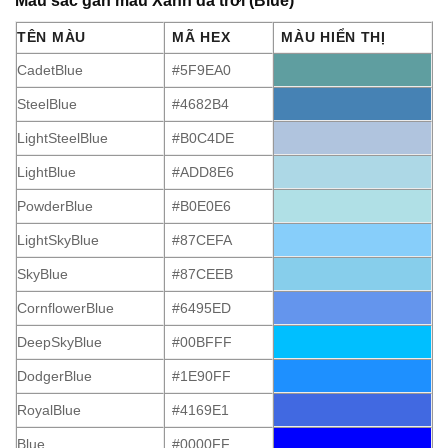
Màu sắc gần màu Xanh da trời (Blue)
TÊN MÀU
MÃ HEX
MÀU HIỂN THỊ
CadetBlue
#5F9EA0
SteelBlue
#4682B4
LightSteelBlue
#B0C4DE
LightBlue
#ADD8E6
PowderBlue
#B0E0E6
LightSkyBlue
#87CEFA
SkyBlue
#87CEEB
CornflowerBlue
#6495ED
DeepSkyBlue
#00BFFF
DodgerBlue
#1E90FF
RoyalBlue
#4169E1
Blue
#0000FF