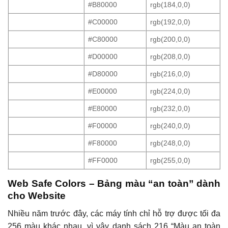
#B80000
rgb(184,0,0)
#C00000
rgb(192,0,0)
#C80000
rgb(200,0,0)
#D00000
rgb(208,0,0)
#D80000
rgb(216,0,0)
#E00000
rgb(224,0,0)
#E80000
rgb(232,0,0)
#F00000
rgb(240,0,0)
#F80000
rgb(248,0,0)
#FF0000
rgb(255,0,0)
Web Safe Colors – Bảng màu “an toàn” dành
cho Website
Nhiều năm trước đây, các máy tính chỉ hỗ trợ được tối đa
256 màu khác nhau, vì vậy danh sách 216 “Màu an toàn