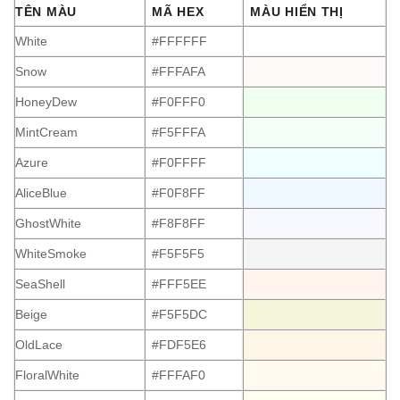
TÊN MÀU
MÃ HEX
MÀU HIỂN THỊ
White
#FFFFFF
Snow
#FFFAFA
HoneyDew
#F0FFF0
MintCream
#F5FFFA
Azure
#F0FFFF
AliceBlue
#F0F8FF
GhostWhite
#F8F8FF
WhiteSmoke
#F5F5F5
SeaShell
#FFF5EE
Beige
#F5F5DC
OldLace
#FDF5E6
FloralWhite
#FFFAF0