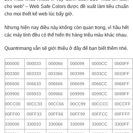
cho web” – Web Safe Colors được đề xuất làm tiêu chuẩn
cho mọi thiết kế web lúc bấy giờ.
Nhưng hiện nay điều này không còn quan trọng, vì hầu hết
các máy tính đều có thể hiển thị hàng triệu màu khác nhau.
Quantrimang vẫn sẽ giới thiệu ở đây để bạn biết thêm nhé.
000000
000033
000066
000099
0000CC
0000FF
003300
003333
003366
003399
0033CC
0033FF
006600
006633
006666
006699
0066CC
0066FF
009900
009933
009966
009999
0099CC
0099FF
00CC00
00CC33
00CC66
00CC99
00CCCC
00CCFF
00FF00
00FF33
00FF66
00FF99
00FFCC
00FFFF
330000
330033
330066
330099
3300CC
3300FF