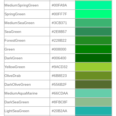
MediumSpringGreen
#00FA9A
SpringGreen
#00FF7F
MediumSeaGreen
#3CB371
SeaGreen
#2E8B57
ForestGreen
#228B22
Green
#008000
DarkGreen
#006400
YellowGreen
#9ACD32
OliveDrab
#6B8E23
DarkOliveGreen
#556B2F
MediumAquaMarine
#66CDAA
DarkSeaGreen
#8FBC8F
LightSeaGreen
#20B2AA