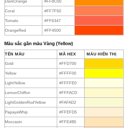
DarkOrange
#FF8C00
Coral
#FF7F50
Tomato
#FF6347
OrangeRed
#FF4500
Màu sắc gần màu Vàng (Yellow)
TÊN MÀU
MÃ HEX
MÀU HIỂN THỊ
Gold
#FFD700
Yellow
#FFFF00
LightYellow
#FFFFE0
LemonChiffon
#FFFACD
LightGoldenRodYellow
#FAFAD2
PapayaWhip
#FFEFD5
Moccasin
#FFE4B5