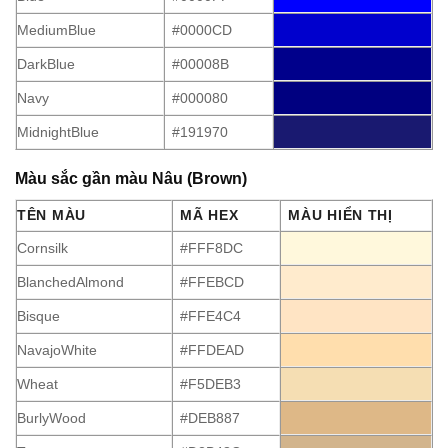
MediumBlue
#0000CD
DarkBlue
#00008B
Navy
#000080
MidnightBlue
#191970
Màu sắc gần màu Nâu (Brown)
TÊN MÀU
MÃ HEX
MÀU HIỂN THỊ
Cornsilk
#FFF8DC
BlanchedAlmond
#FFEBCD
Bisque
#FFE4C4
NavajoWhite
#FFDEAD
Wheat
#F5DEB3
BurlyWood
#DEB887