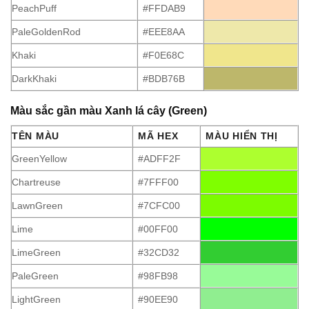
PeachPuff
#FFDAB9
PaleGoldenRod
#EEE8AA
Khaki
#F0E68C
DarkKhaki
#BDB76B
Màu sắc gần màu Xanh lá cây (Green)
TÊN MÀU
MÃ HEX
MÀU HIỂN THỊ
GreenYellow
#ADFF2F
Chartreuse
#7FFF00
LawnGreen
#7CFC00
Lime
#00FF00
LimeGreen
#32CD32
PaleGreen
#98FB98
LightGreen
#90EE90