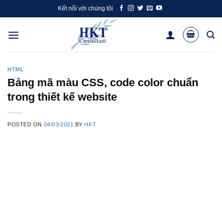
Skip
Kết nối với chúng tôi
to
content
HTML
Bảng mã màu CSS, code color chuẩn
trong thiết kế website
POSTED ON
04/03/2021
BY
HKT