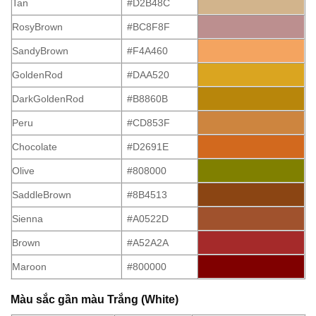
Tan
#D2B48C
RosyBrown
#BC8F8F
SandyBrown
#F4A460
GoldenRod
#DAA520
DarkGoldenRod
#B8860B
Peru
#CD853F
Chocolate
#D2691E
Olive
#808000
SaddleBrown
#8B4513
Sienna
#A0522D
Brown
#A52A2A
Maroon
#800000
Màu sắc gần màu Trắng (White)