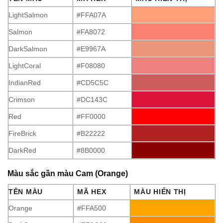
LightSalmon
#FFA07A
Salmon
#FA8072
DarkSalmon
#E9967A
LightCoral
#F08080
IndianRed
#CD5C5C
Crimson
#DC143C
Red
#FF0000
FireBrick
#B22222
DarkRed
#8B0000
Màu sắc gần màu Cam (Orange)
TÊN MÀU
MÃ HEX
MÀU HIỂN THỊ
Orange
#FFA500