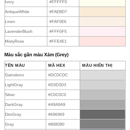
Ivory
#FFFFF0
AntiqueWhite
#FAEBD7
Linen
#FAF0E6
LavenderBlush
#FFF0F5
MistyRose
#FFE4E1
Màu sắc gần màu Xám (Grey)
TÊN MÀU
MÃ HEX
MÀU HIỂN THỊ
Gainsboro
#DCDCDC
LightGray
#D3D3D3
Silver
#C0C0C0
DarkGray
#A9A9A9
DimGray
#696969
Gray
#808080