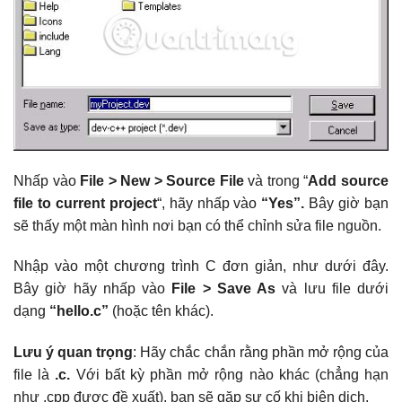
Nhấp vào
File > New > Source File
và trong “
Add source
file to current project
“, hãy nhấp vào
“Yes”.
Bây giờ bạn
sẽ thấy một màn hình nơi bạn có thể chỉnh sửa file nguồn.
Nhập vào một chương trình C đơn giản, như dưới đây.
Bây giờ hãy nhấp vào
File > Save As
và lưu file dưới
dạng
“hello.c”
(hoặc tên khác).
Lưu ý quan trọng
: Hãy chắc chắn rằng phần mở rộng của
file là
.c.
Với bất kỳ phần mở rộng nào khác (chẳng hạn
như .cpp được đề xuất), bạn sẽ gặp sự cố khi biên dịch.