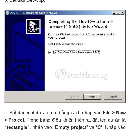
b. Bắt đầu Dev-cpp:
c. Bắt đầu một dự án mới bằng cách nhấp vào
File > New
> Project
. Trong bảng điều khiển hiện ra, đặt tên dự án là
“rectangle”,
nhấp vào “
Empty project
” và “
C
“: Nhấp vào