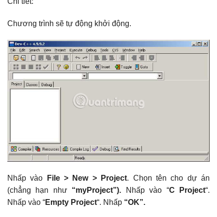
Chi tiết:
Chương trình sẽ tự động khởi động.
Nhấp vào
File > New > Project
. Chọn tên cho dự án
(chẳng hạn như
“myProject”).
Nhấp vào “
C Project
“.
Nhấp vào “
Empty Project
“. Nhấp
“OK”.