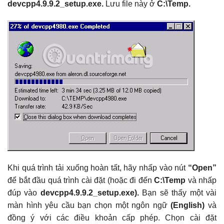
devcpp4.9.9.2_setup.exe.
Lưu file này ở
C:\Temp.
Khi quá trình tải xuống hoàn tất, hãy nhấp vào nút
“Open”
để bắt đầu quá trình cài đặt (hoặc đi đến
C:\Temp
và nhấp
đúp vào
devcpp4.9.9.2_setup.exe).
Bạn sẽ thấy một vài
màn hình yêu cầu bạn chọn một ngôn ngữ
(English)
và
đồng ý với các điều khoản cấp phép. Chọn cài đặt