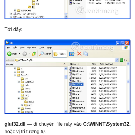
Tới đây:
glut32.dll —
di chuyển file này vào
C:\WINNT\System32,
hoặc vị trí tương tự.