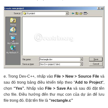
e. Trong Dev-C++, nhấp vào
File > New > Source File
và
sau đó trong bảng điều khiển tiếp theo “
Add to Project
“,
chọn
“Yes”.
Nhấp vào
File > Save As
và sau đó đặt tên
cho file. Điều hướng đến thư mục con của dự án để lưu
file trong đó. Đặt tên file là
“rectangle.c”