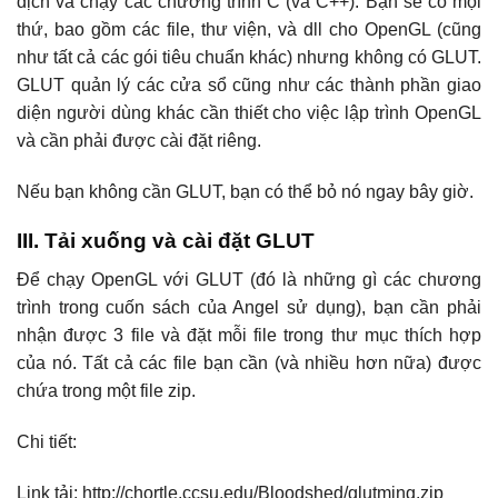
dịch và chạy các chương trình C (và C++). Bạn sẽ có mọi
thứ, bao gồm các file, thư viện, và dll cho OpenGL (cũng
như tất cả các gói tiêu chuẩn khác) nhưng không có GLUT.
GLUT quản lý các cửa sổ cũng như các thành phần giao
diện người dùng khác cần thiết cho việc lập trình OpenGL
và cần phải được cài đặt riêng.
Nếu bạn không cần GLUT, bạn có thể bỏ nó ngay bây giờ.
III. Tải xuống và cài đặt GLUT
Để chạy OpenGL với GLUT (đó là những gì các chương
trình trong cuốn sách của Angel sử dụng), bạn cần phải
nhận được 3 file và đặt mỗi file trong thư mục thích hợp
của nó. Tất cả các file bạn cần (và nhiều hơn nữa) được
chứa trong một file zip.
Chi tiết:
Link tải: http://chortle.ccsu.edu/Bloodshed/glutming.zip