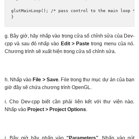
glutMainLoop
();
/* pass control to the main loop */
}
g. Bây giờ, hãy nhấp vào trong cửa sổ chỉnh sửa của Dev-
cpp và sau đó nhấp vào
Edit > Paste
trong menu của nó.
Chương trình sẽ xuất hiện trong cửa sổ chỉnh sửa.
h. Nhấp vào
File > Save
. File trong thư mục dự án của bạn
giờ đây sẽ chứa chương trình OpenGL.
i. Cho Dev-cpp biết cần phải liên kết với thư viện nào.
Nhấp vào
Project > Project Options
.
j. Bây giờ hãy nhấp vào
“Parameters”.
Nhấp vào nút