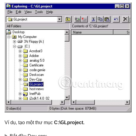
Ví dụ, tạo một thư mục
C:\GLproject.