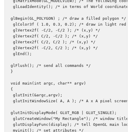
 glMatrixMode
(
GL_MODELVIEW
);
/* The following coord
 glLoadIdentity
();
/* in terms of World coordinates
glBegin
(
GL_POLYGON
)
;
/* draw a filled polygon */
 glColor3f 
(
1.0
,
0.3
,
0.2
);
/* draw in light red *
 glVertex2f
(
-
C
/
2
,
-
C
/
2
);
/* (x,y) */
 glVertex2f
(
 C
/
2
,
-
C
/
2
);
/* (x,y) */
 glVertex2f
(
 C
/
2
,
 C
/
2
);
/* (x,y) */
 glVertex2f
(
-
C
/
2
,
 C
/
2
);
/* (x,y) */
 glEnd
();
glFlush
();
/* send all commands */
}
void
 main
(
int
 argc
,
char
**
 argv
)
{
 glutInit
(&
argc
,
argv
);
 glutInitWindowSize
(
 A
,
 A 
);
/* A x A pixel screen 
glutInitDisplayMode
(
 GLUT_RGB 
|
 GLUT_SINGLE
);
 glutCreateWindow
(
"My Rectangle"
);
/* window title 
 glutDisplayFunc
(
display
);
/* tell OpenGL main loop
 myinit
();
/* set attributes */