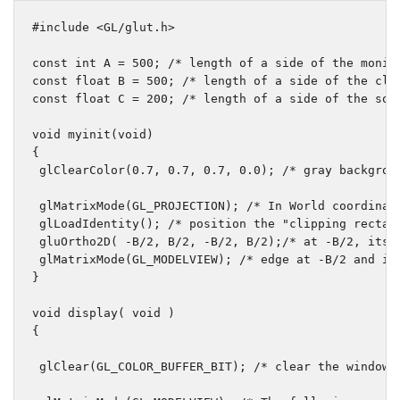
#include
<GL/glut.h>
const
int
 A 
=
500
;
/* length of a side of the monit
const
float
 B 
=
500
;
/* length of a side of the cli
const
float
 C 
=
200
;
/* length of a side of the squ
void
 myinit
(
void
)
{
 glClearColor
(
0.7
,
0.7
,
0.7
,
0.0
);
/* gray backgrou
 glMatrixMode
(
GL_PROJECTION
);
/* In World coordinat
 glLoadIdentity
();
/* position the "clipping rectan
 gluOrtho2D
(
-
B
/
2
,
 B
/
2
,
-
B
/
2
,
 B
/
2
);
/* at -B/2, its 
 glMatrixMode
(
GL_MODELVIEW
);
/* edge at -B/2 and it
}
void
 display
(
void
)
{
 glClear
(
GL_COLOR_BUFFER_BIT
);
/* clear the window 