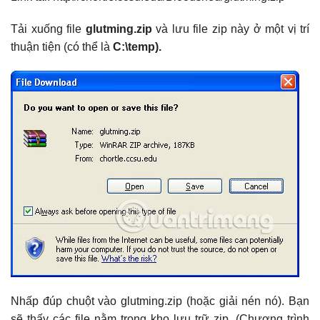
Tải xuống file
glutming.zip
và lưu file zip này ở một vị trí
thuận tiện (có thể là
C:\temp).
Nhấp đúp chuột vào glutming.zip (hoặc giải nén nó). Bạn
sẽ thấy các file nằm trong kho lưu trữ zip. (Chương trình