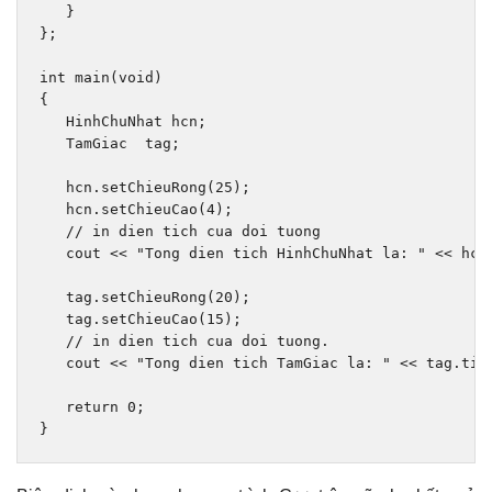
}
};
int
 main
(
void
)
{
HinhChuNhat
 hcn
;
TamGiac
  tag
;
   hcn
.
setChieuRong
(
25
);
   hcn
.
setChieuCao
(
4
);
// in dien tich cua doi tuong
   cout 
<<
"Tong dien tich HinhChuNhat la: "
<<
 hcn
   tag
.
setChieuRong
(
20
);
   tag
.
setChieuCao
(
15
);
// in dien tich cua doi tuong.
   cout 
<<
"Tong dien tich TamGiac la: "
<<
 tag
.
tin
return
0
;
}