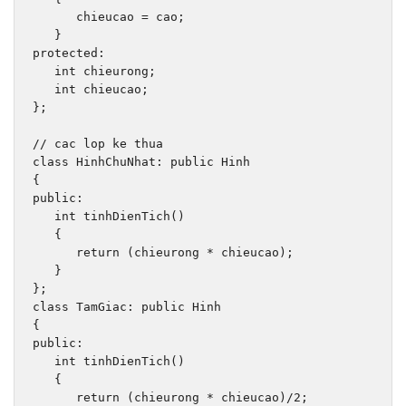
      chieucao 
=
 cao
;
}
protected
:
int
 chieurong
;
int
 chieucao
;
};
// cac lop ke thua
class
HinhChuNhat
:
public
Hinh
{
public
:
int
 tinhDienTich
()
{
return
(
chieurong 
*
 chieucao
);
}
};
class
TamGiac
:
public
Hinh
{
public
:
int
 tinhDienTich
()
{
return
(
chieurong 
*
 chieucao
)/
2
;