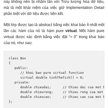
này không nên bị nhầm lẫn với Trừu tượng hóa dữ liệu,
mà là một khái niệm của việc giữ Implementation Detail
phân biệt với dữ liệu được liên kết.
Một lớp được tạo là abstract bằng việc khai báo ít nhất một
lần các hàm của nó là hàm pure
virtual
. Một hàm pure
virtual được xác định bằng việc đặt “= 0” trong khai báo
của nó, như sau:
class
Box
{
public
:
// khai bao pure virtual function
virtual
double
 tinhTheTich
()
=
0
;
private
:
double
 chieudai
;
// Chieu dai cua mot bo
double
 chieurong
;
// Chieu rong cua mot b
double
 chieucao
;
// Chieu cao cua mot bo
};