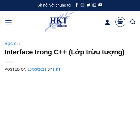
Skip
Kết nối với chúng tôi
to
content
HỌC C++
Interface trong C++ (Lớp trừu tượng)
POSTED ON
18/03/2021
BY
HKT