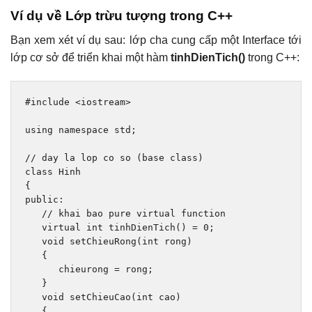
Ví dụ về Lớp trừu tượng trong C++
Bạn xem xét ví dụ sau: lớp cha cung cấp một Interface tới
lớp cơ sở để triển khai một hàm
tinhDienTich()
trong C++:
#include
<iostream>
using
namespace
 std
;
// day la lop co so (base class)
class
Hinh
{
public
:
// khai bao pure virtual function
virtual
int
 tinhDienTich
()
=
0
;
void
 setChieuRong
(
int
 rong
)
{
      chieurong 
=
 rong
;
}
void
 setChieuCao
(
int
 cao
)
{