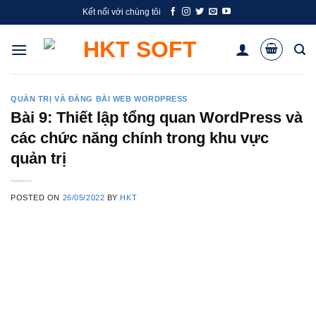
Skip
Kết nối với chúng tôi
to
content
QUẢN TRỊ VÀ ĐĂNG BÀI WEB WORDPRESS
Bài 9: Thiết lập tổng quan WordPress và
các chức năng chính trong khu vực
quản trị
POSTED ON
26/05/2022
BY
HKT