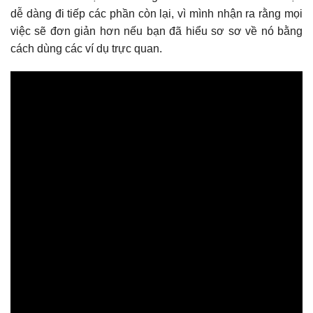
dễ dàng đi tiếp các phần còn lại, vì mình nhận ra rằng mọi
việc sẽ đơn giản hơn nếu bạn đã hiểu sơ sơ về nó bằng
cách dùng các ví dụ trực quan.