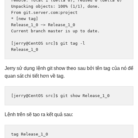
remote
:
Total
1
(
delta 
0
),
 reused 
0
(
delta 
0
)
Unpacking
 objects
:
100
%
(
1
/
1
),
done
.
From
 git
.
server
.
com
:
project
*
[
new
 tag
]
Release_1_0
−>
Release_1_0
Current
 branch master 
is
 up to date
.
[
jerry@CentOS src
]
$ git tag 
-
l
Release_1_0
Jerry sử dụng lệnh git show theo sau bởi tên tag của nó để
quan sát chi tiết hơn về tag.
[
jerry@CentOS src
]
$ git show 
Release_1_0
Lệnh trên sẽ tạo ra kết quả sau:
tag 
Release_1_0