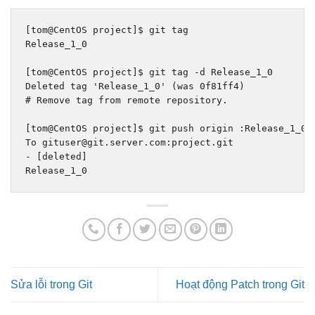
[
tom@CentOS project
]
$ git tag
Release_1_0
[
tom@CentOS project
]
$ git tag 
-
d 
Release_1_0
Deleted
 tag 
'Release_1_0'
(
was 
0f81ff4
)
# Remove tag from remote repository.
[
tom@CentOS project
]
$ git push origin 
:
Release_1_0
To
 gituser@git
.
server
.
com
:
project
.
git
-
[
deleted
]
Release_1_0
Sửa lỗi trong Git
Hoạt động Patch trong Git