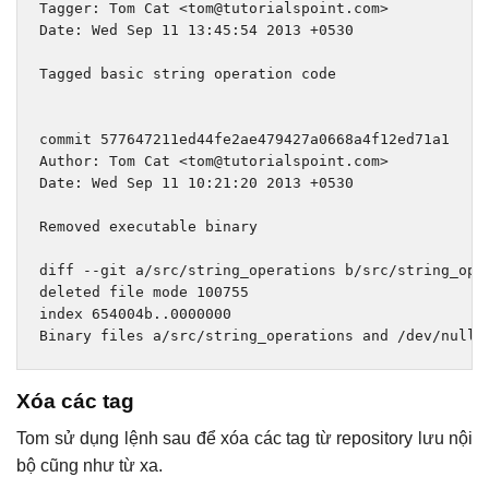
Tagger
:
Tom
Cat
<
tom@tutorialspoint
.
com
>
Date
:
Wed
Sep
11
13
:
45
:
54
2013
+
0530
Tagged
 basic 
string
 operation code
commit 
577647211ed44fe2ae479427a0668a4f12ed71a1
Author
:
Tom
Cat
<
tom@tutorialspoint
.
com
>
Date
:
Wed
Sep
11
10
:
21
:
20
2013
+
0530
Removed
 executable binary
diff 
--
git a
/
src
/
string_operations b
/
src
/
string_ope
deleted file mode 
100755
index 
654004b
..
0000000
Binary
 files a
/
src
/
string_operations 
and
/
dev
/
null
 
Xóa các tag
Tom sử dụng lệnh sau để xóa các tag từ repository lưu nội
bộ cũng như từ xa.