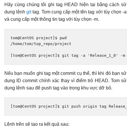
Hãy cùng chúng tôi ghi tag HEAD hiện tại bằng cách sử
dụng lệnh
git
tag. Tom cung cấp một tên tag với tùy chọn -a
và cung cấp một thông tin tag với tùy chọn -m.
tom@CentOS project
]
$ pwd
/
home
/
tom
/
top_repo
/
project
[
tom@CentOS project
]
$ git tag 
-
a 
'Release_1_0'
-
m 
'
Nếu bạn muốn ghi tag một commit cụ thể, thì khi đó bạn sử
dụng ID commit chính xác thay vì điểm trỏ HEAD. Tom sử
dụng lệnh sau để push tag vào trong khu vực dỡ bỏ.
[
tom@CentOS project
]
$ git push origin tag 
Release_1
Lệnh trên sẽ tạo ra kết quả sau: