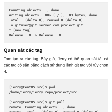
Counting
 objects
:
1
,
done
.
Writing
 objects
:
100
%
(
1
/
1
),
183
 bytes
,
done
.
Total
1
(
delta 
0
),
 reused 
0
(
delta 
0
)
To
 gituser@git
.
server
.
com
:
project
.
git
*
[
new
 tag
]
Release_1_0
−>
Release_1_0
Quan sát các tag
Tom tạo ra các tag. Bây giờ, Jerry có thể quan sát tất cả
các tag có sẵn bằng cách sử dụng lệnh git tag với tùy chọn
-I.
[
jerry@CentOS src
]
$ pwd
/
home
/
jerry
/
jerry_repo
/
project
/
src
[
jerry@CentOS src
]
$ git pull
remote
:
Counting
 objects
:
1
,
done
.