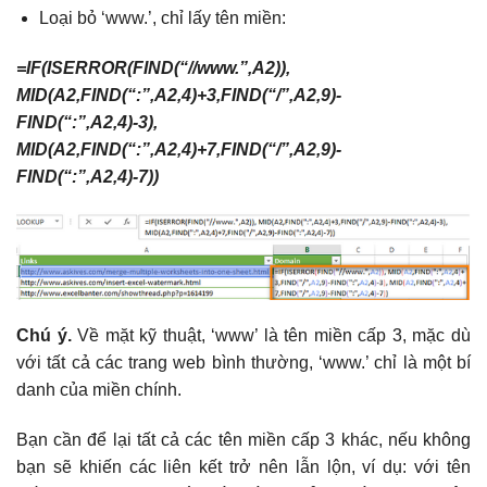
Loại bỏ ‘www.’, chỉ lấy tên miền:
=IF(ISERROR(FIND(“//www.”,A2)),
MID(A2,FIND(“:”,A2,4)+3,FIND(“/”,A2,9)-
FIND(“:”,A2,4)-3),
MID(A2,FIND(“:”,A2,4)+7,FIND(“/”,A2,9)-
FIND(“:”,A2,4)-7))
Chú ý.
Về mặt kỹ thuật, ‘www’ là tên miền cấp 3, mặc dù
với tất cả các trang web bình thường, ‘www.’ chỉ là một bí
danh của miền chính.
Bạn cần để lại tất cả các tên miền cấp 3 khác, nếu không
bạn sẽ khiến các liên kết trở nên lẫn lộn, ví dụ: với tên