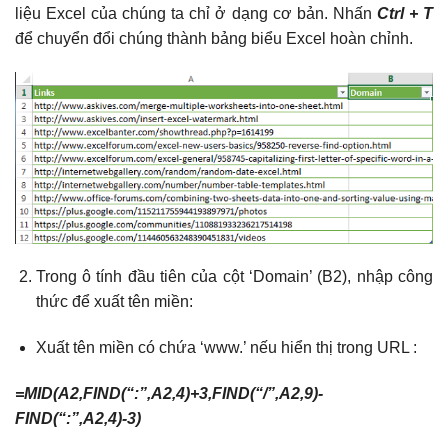
liệu Excel của chúng ta chỉ ở dạng cơ bản. Nhấn
Ctrl + T
để chuyển đổi chúng thành bảng biểu Excel hoàn chỉnh.
Trong ô tính đầu tiên của cột ‘Domain’ (B2), nhập công
thức để xuất tên miền:
Xuất tên miền có chứa ‘www.’ nếu hiển thị trong URL :
=MID(A2,FIND(“:”,A2,4)+3,FIND(“/”,A2,9)-
FIND(“:”,A2,4)-3)