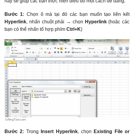
này sẽ giúp các bạn thực hiện điều đó một cách dễ dàng.
Bước 1:
Chọn ô mà tại đó các bạn muốn tạo liên kết
Hyperlink
, nhấn chuột phải → chọn
Hyperlink
(hoặc các
bạn có thể nhấn tổ hợp phím
Ctrl+K
)
Bước 2:
Trong
Insert Hyperlink
, chọn
Existing File or