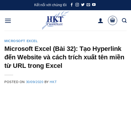
Skip
Kết nối với chúng tôi
to
content
MICROSOFT EXCEL
Microsoft Excel (Bài 32): Tạo Hyperlink
đến Website và cách trích xuất tên miền
từ URL trong Excel
POSTED ON
30/09/2020
BY
HKT