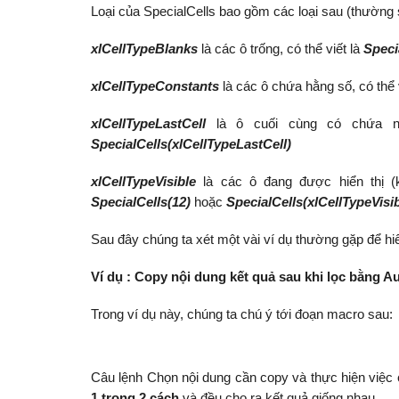
Loại của SpecialCells bao gồm các loại sau (thường
xlCellTypeBlanks
là các ô trống, có thể viết là
Speci
xlCellTypeConstants
là các ô chứa hằng số, có thể v
xlCellTypeLastCell
là ô cuối cùng có chứa nộ
SpecialCells(xlCellTypeLastCell)
xlCellTypeVisible
là các ô đang được hiển thị (k
SpecialCells(12)
hoặc
SpecialCells(xlCellTypeVisib
Sau đây chúng ta xét một vài ví dụ thường gặp để h
Ví dụ : Copy nội dung kết quả sau khi lọc bằng Au
Trong ví dụ này, chúng ta chú ý tới đoạn macro sau:
Câu lệnh Chọn nội dung cần copy và thực hiện việ
1 trong 2 cách
và đều cho ra kết quả giống nhau.