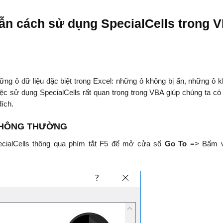
ẫn cách sử dụng SpecialCells trong 
hững ô dữ liệu đặc biệt trong Excel: những ô không bị ẩn, những ô k
ệc sử dụng SpecialCells rất quan trọng trong VBA giúp chúng ta có 
đích.
 THÔNG THƯỜNG
ecialCells thông qua phím tắt F5 để mở cửa sổ
Go To
=> Bấm v