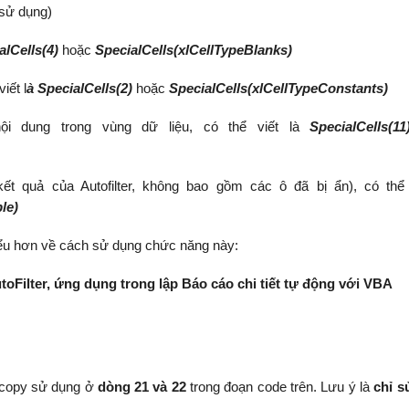
 sử dụng)
alCells(4)
hoặc
SpecialCells(xlCellTypeBlanks)
iết l
à SpecialCells(2)
hoặc
SpecialCells(xlCellTypeConstants)
i dung trong vùng dữ liệu, có thể viết là
SpecialCells(11
ết quả của Autofilter, không bao gồm các ô đã bị ẩn), có thể 
le)
iểu hơn về cách sử dụng chức năng này:
toFilter, ứng dụng trong lập Báo cáo chi tiết tự động với VBA
c copy sử dụng ở
dòng 21 và 22
trong đoạn code trên. Lưu ý là
chỉ s