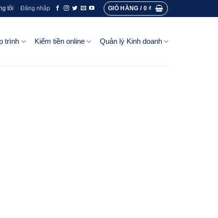
GIỎ HÀNG /
0
₫
ng tôi
Đăng nhập
p trình
Kiếm tiền online
Quản lý Kinh doanh