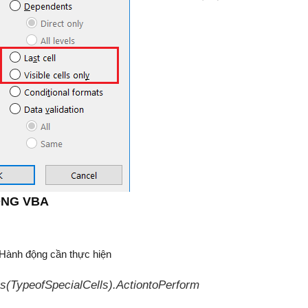
ONG VBA
.Hành động cần thực hiện
(TypeofSpecialCells).ActiontoPerform