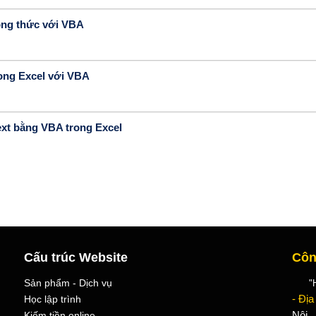
công thức với VBA
rong Excel với VBA
Text bằng VBA trong Excel
Cấu trúc Website
Côn
Sản phẩm - Dịch vụ
"Học
Học lập trình
- Địa
Kiếm tiền online
Nội