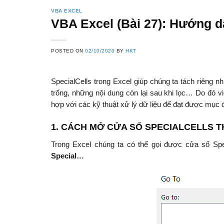
VBA EXCEL
VBA Excel (Bài 27): Hướng d
POSTED ON
02/10/2020
BY
HKT
SpecialCells trong Excel giúp chúng ta tách riêng n
trống, những nội dung còn lại sau khi lọc… Do đó vi
hợp với các kỹ thuật xử lý dữ liệu để đạt được mục 
1. CÁCH MỞ CỬA SỔ SPECIALCELLS
Trong Excel chúng ta có thể gọi được cửa sổ Sp
Special…