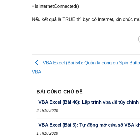
=IsInternetConnected()
Nếu kết quả là TRUE thì bạn có Internet, xin chúc m
VBA Excel (Bài 54): Quản lý công cụ Spin Butto
VBA
BÀI CÙNG CHỦ ĐỀ
VBA Excel (Bài 46): Lập trình vba để tùy chỉn
2 Th10 2020
VBA Excel (Bài 5): Tự động mở cửa sổ VBA kh
1 Th10 2020