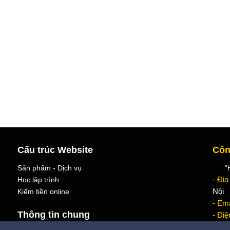
Cấu trúc Website
Côn
Sản phẩm - Dịch vụ
"Học
Học lập trình
- Địa
Kiếm tiền online
Nội
- Ema
Thông tin chung
- Điệ