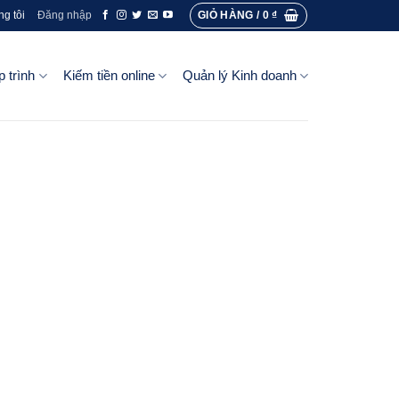
GIỎ HÀNG /
0
₫
ng tôi
Đăng nhập
p trình
Kiếm tiền online
Quản lý Kinh doanh