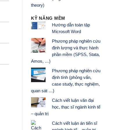
theory)
KỸ NĂNG MỀM
Hướng dẫn toàn tập
Microsoft Word
Phương pháp nghiên cứu
định lượng và thực hành
phần mềm (SPSS, Stata,
Amos, …)
Phương pháp nghiên cứu
định tính (phỏng vấn,
case study, thực nghiệm,
quan sát …)
Cách viết luận văn đại
học, thạc sĩ ngành kinh tế
– quản trị
Cách viết luận án tiến sĩ
ngành kinh tế – quản trị