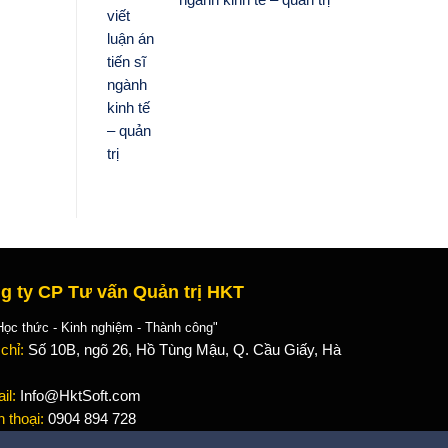
g ty CP Tư vấn Quản trị HKT
 thức - Kinh nghiệm - Thành công"
 chỉ:
Số 10B, ngõ 26, Hồ Tùng Mậu, Q. Cầu Giấy, Hà
il:
Info@HktSoft.com
n thoại:
0904 894 728