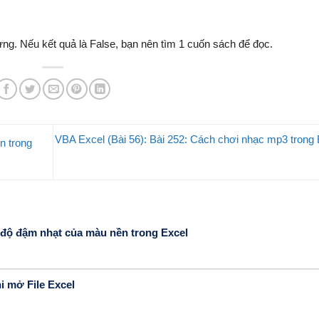
ừng. Nếu kết quả là False, bạn nên tìm 1 cuốn sách để đọc.
VBA Excel (Bài 56): Bài 252: Cách chơi nhạc mp3 tron
n trong
h độ đậm nhạt của màu nền trong Excel
i mở File Excel