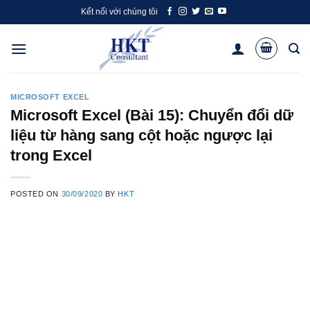
Skip
Kết nối với chúng tôi
to
content
MICROSOFT EXCEL
Microsoft Excel (Bài 15): Chuyển đổi dữ
liệu từ hàng sang cột hoặc ngược lại
trong Excel
POSTED ON
30/09/2020
BY
HKT