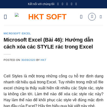
Skip
Kết nối với chúng tôi
to
content
MICROSOFT EXCEL
Microsoft Excel (Bài 46): Hướng dẫn
cách xóa các STYLE rác trong Excel
POSTED ON
30/09/2020
BY
HKT
Cell Styles là một trong những công cụ hỗ trợ định dạng
nhanh rất hiệu quả trong Excel. Tuy nhiên trong một số file
excel chúng ta thấy xuất hiện rất nhiều các Style rác, style
lạ không cần tới. Làm thế nào để xóa các style rác này?
Hay làm thế nào để khôi phục các style về đúng mặc định
ban đầu của Excel? Hãy tìm hiểu qua bài viết này nhé.