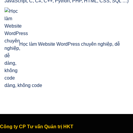
JavaScript, C, C#, C++, Python, PHP, HTML, CSS, SQL …)
Học làm Website WordPress chuyên nghiệp, dễ
dàng, không code
Công ty CP Tư vấn Quản trị HKT