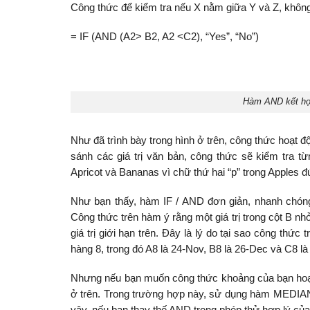
Công thức để kiểm tra nếu X nằm giữa Y và Z, khôn
= IF (AND (A2> B2, A2 <C2), “Yes”, “No”)
Hàm AND kết hợp
Như đã trình bày trong hình ở trên, công thức hoạt độ
sánh các giá trị văn bản, công thức sẽ kiểm tra từ
Apricot và Bananas vì chữ thứ hai “p” trong Apples đứ
Như bạn thấy, hàm IF / AND đơn giản, nhanh chóng 
Công thức trên hàm ý rằng một giá trị trong cột B nhỏ
giá trị giới hạn trên. Đây là lý do tại sao công thứ
hàng 8, trong đó A8 là 24-Nov, B8 là 26-Dec và C8 là
Nhưng nếu bạn muốn công thức khoảng của bạn hoạt độn
ở trên. Trong trường hợp này, sử dụng hàm MEDIAN tr
vậy, nếu bạn thay thế AND trong phép thử hợp lý c