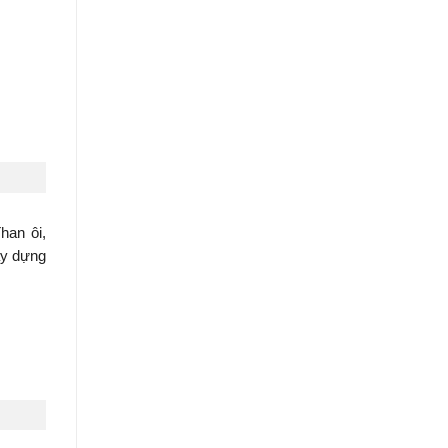
han ôi,
ây dựng