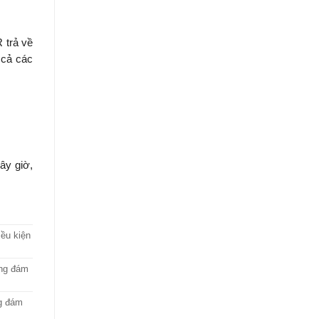
 trả về
 cả các
ây giờ,
ều kiện
ông đám
ng đám