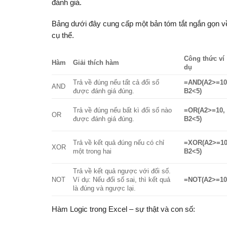
đánh giá.
Bảng dưới đây cung cấp một bản tóm tắt ngắn gọn v
cụ thể.
Công thức ví
Hàm
Giải thích hàm
dụ
Trả về đúng nếu tất cả đối số
=AND(A2>=10
AND
được đánh giá đúng.
B2<5)
Trả về đúng nếu bất kì đối số nào
=OR(A2>=10,
OR
được đánh giá đúng.
B2<5)
Trả về kết quả đúng nếu có chỉ
=XOR(A2>=10
XOR
một trong hai
B2<5)
Trả về kết quả ngược với đối số.
NOT
Ví dụ: Nếu đối số sai, thì kết quả
=NOT(A2>=10
là đúng và ngược lại.
Hàm Logic trong Excel – sự thật và con số: