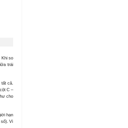
. Khi so
ữa trái
tất cả.
 cột C –
như cho
iới hạn
số). Vì