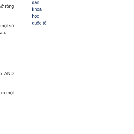
mở rộng
 một số
au:
với AND
o ra một