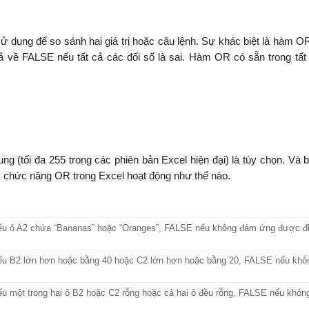
ng để so sánh hai giá trị hoặc câu lệnh. Sự khác biệt là hàm OR
rả về FALSE nếu tất cả các đối số là sai. Hàm OR có sẵn trong tất
g (tối đa 255 trong các phiên bản Excel hiện đại) là tùy chọn. Và b
c chức năng OR trong Excel hoạt động như thế nào.
nếu ô A2 chứa “Bananas” hoặc “Oranges”, FALSE nếu không đám ứng được đi
nếu B2 lớn hơn hoặc bằng 40 hoặc C2 lớn hơn hoặc bằng 20, FALSE nếu kh
ếu một trong hai ô B2 hoặc C2 rỗng hoặc cả hai ô đều rỗng, FALSE nếu khô