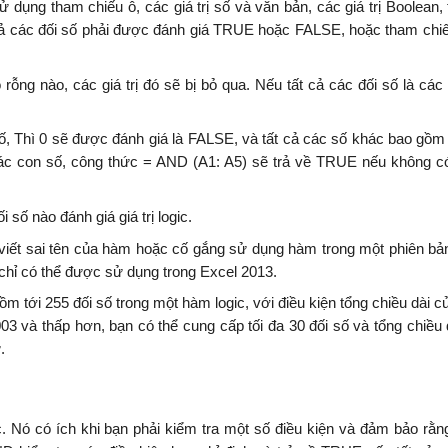
 dụng tham chiếu ô, các giá trị số và văn bản, các giá trị Boolean, 
 cả các đối số phải được đánh giá TRUE hoặc FALSE, hoặc tham chi
ỗng nào, các giá trị đó sẽ bị bỏ qua. Nếu tất cả các đối số là các 
, Thì 0 sẽ được đánh giá là FALSE, và tất cả các số khác bao gồm
các con số, công thức = AND (A1: A5) sẽ trả về TRUE nếu không c
số nào đánh giá giá trị logic.
viết sai tên của hàm hoặc cố gắng sử dụng hàm trong một phiên bả
chỉ có thể được sử dụng trong Excel 2013.
m tới 255 đối số trong một hàm logic, với điều kiện tổng chiều dài c
3 và thấp hơn, bạn có thể cung cấp tối đa 30 đối số và tổng chiều 
.
 Nó có ích khi bạn phải kiểm tra một số điều kiện và đảm bảo rằng