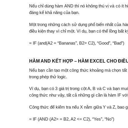
Nếu chỉ dùng hàm AND thì nó không thú vị và có ít
đáng kể khả năng của bạn.
Một trong những cách sử dụng phổ biến nhất của hàm
điều kiện thay vì chỉ một. Ví dụ, bạn có thể lồng b
= IF (and(A2 = “Bananas”, B2> C2), “Good”, “Bad”)
HÀM AND KẾT HỢP – HÀM EXCEL CHO ĐIỀ
Nếu bạn cần tạo một công thức khoảng mà chọn tất cả
trong phép thử logic.
Ví dụ, bạn có 3 giá trị trong cột A, B và C và bạn mu
công thức như vậy, tất cả những gì cần là hàm IF vớ
Công thức để kiểm tra nếu X nằm giữa Y và Z, bao 
= IF (AND (A2> = B2, A2 <= C2), “Yes”, “No”)