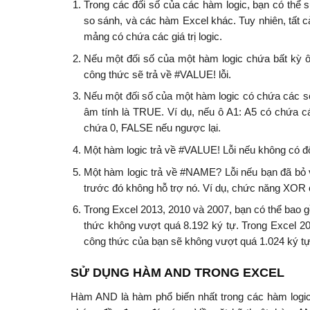
Trong các đối số của các hàm logic, bạn có thể sử
so sánh, và các hàm Excel khác. Tuy nhiên, tất
mảng có chứa các giá trị logic.
Nếu một đối số của một hàm logic chứa bất kỳ ô r
công thức sẽ trả về #VALUE! lỗi.
Nếu một đối số của một hàm logic có chứa các số
âm tính là TRUE. Ví dụ, nếu ô A1: A5 có chứa 
chứa 0, FALSE nếu ngược lại.
Một hàm logic trả về #VALUE! Lỗi nếu không có đối 
Một hàm logic trả về #NAME? Lỗi nếu bạn đã bỏ 
trước đó không hỗ trợ nó. Ví dụ, chức năng XOR 
Trong Excel 2013, 2010 và 2007, bạn có thể bao gồ
thức không vượt quá 8.192 ký tự. Trong Excel 200
công thức của bạn sẽ không vượt quá 1.024 ký tự
SỬ DỤNG HÀM AND TRONG EXCEL
Hàm AND là hàm phổ biến nhất trong các hàm logic.