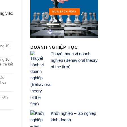
MUA 
MUA SÁCH NGAY
ng việc
ằng 10,
DOANH NGHIỆP HỌC
Thuyết hành vi doanh
ằng 10,
nghiệp (Behavioral theory
 trả kết
of the firm)
oặc
thỏa
E nếu
Khởi nghiệp – lập nghiệp
kinh doanh