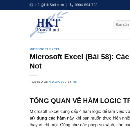
Skip
Info@HktSoft.com
0904.894.728
to
content
MICROSOFT EXCEL
Microsoft Excel (Bài 58): Các
Not
POSTED ON
01/10/2020
BY
HKT
TỔNG QUAN VỀ HÀM LOGIC T
Microsoft Excel cung cấp 4 hàm logic để làm việc v
sử dụng các hàm
này khi bạn muốn thực hiện nhiề
thay vì chỉ một. Cũng như các phép so sánh, các h