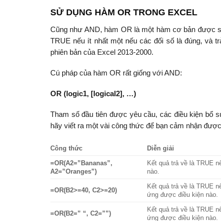
SỬ DỤNG HÀM OR TRONG EXCEL
Cũng như AND, hàm OR là một hàm cơ bản được sử dụ
TRUE nếu ít nhất một nếu các đối số là đúng, và t
phiên bản của Excel 2013-2000.
Cú pháp của hàm OR rất giống với AND:
OR (logic1, [logical2], …)
Tham số đầu tiên được yêu cầu, các điều kiện bổ sun
hãy viết ra một vài công thức để bạn cảm nhận đượ
Công thức
Diễn giải
=OR(A2=”Bananas”,
Kết quả trả về là TRUE 
A2=”Oranges”)
nào.
Kết quả trả về là TRUE 
=OR(B2>=40, C2>=20)
ứng được điều kiện nào.
Kết quả trả về là TRUE n
=OR(B2=” “, C2=””)
ứng được điều kiện nào.