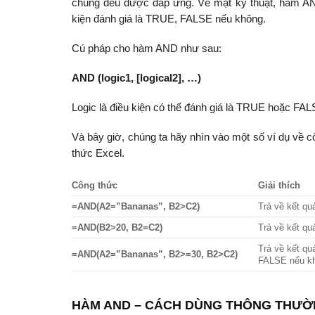
chúng đều được đáp ứng. Về mặt kỹ thuật, hàm AND 
kiện đánh giá là TRUE, FALSE nếu không.
Cú pháp cho hàm AND như sau:
AND (logic1, [logical2], …)
Logic là điều kiện có thể đánh giá là TRUE hoặc FALSE
Và bây giờ, chúng ta hãy nhìn vào một số ví dụ về
thức Excel.
Công thức
Giải thích
=AND(A2=”Bananas”, B2>C2)
Trả về kết q
=AND(B2>20, B2=C2)
Trả về kết q
Trả về kết q
=AND(A2=”Bananas”, B2>=30, B2>C2)
FALSE nếu kh
HÀM AND – CÁCH DÙNG THÔNG THƯ