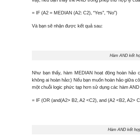
= IF (A2 = MEDIAN (A2: C2), “Yes”, “No”)
Và bạn sẽ nhận được kết quả sau:
Hàm AND kết hợp
Như bạn thấy, hàm MEDIAN hoạt động hoàn hảo cho
không ai hoàn hảo:) Nếu bạn muốn hoàn hảo giữa côn
một chuỗi logic phức tạp hơn sử dụng các hàm AND
= IF (OR (and(A2> B2, A2 <C2), and (A2 <B2, A2> C2
Hàm AND kết hợp 