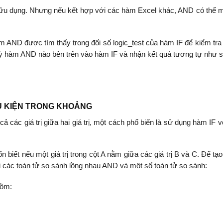
 hữu dụng. Nhưng nếu kết hợp với các hàm Excel khác, AND có thể 
 AND được tìm thấy trong đối số logic_test của hàm IF để kiểm tra
ất kỳ hàm AND nào bên trên vào hàm IF và nhận kết quả tương tự như s
U KIỆN TRONG KHOẢNG
 các giá trị giữa hai giá trị, một cách phổ biến là sử dụng hàm IF 
ốn biết nếu một giá trị trong cột A nằm giữa các giá trị B và C. Để tạ
i các toán tử so sánh lồng nhau AND và một số toán tử so sánh:
gồm: