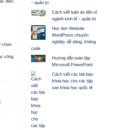
ác điều
– quản trị
Cách viết luận án tiến sĩ
ngành kinh tế – quản trị
Học làm Website
WordPress chuyên
nghiệp, dễ dàng, không
y chọn.
code
ác công
Hướng dẫn toàn tập
Microsoft PowerPoint
Cách viết các bài báo
khoa học cho các tập
san khoa học quốc tế
2,