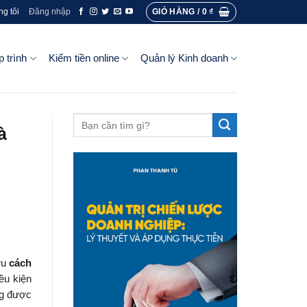
GIỎ HÀNG /
0
₫
ng tôi
Đăng nhập
p trình
Kiếm tiền online
Quản lý Kinh doanh
à
ứu
cách
ều kiện
ng được