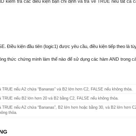
kiểm tra các điều kiện bạn chỉ định và trả về TRUE nếu tất cả c
. Điều kiện đầu tiên (logic1) được yêu cầu, điều kiện tiếp theo là tù
 công thức chứng minh làm thế nào để sử dụng các hàm AND trong c
uả TRUE nếu A2 chứa “Bananas” và B2 lớn hơn C2, FALSE nếu không thỏa.
uả TRUE nếu B2 lớn hơn 20 và B2 bằng C2, FALSE nếu không thỏa.
uả TRUE nếu A2 chứa “Bananas”, B2 lớn hơn hoặc bằng 30, và B2 lớn hơn C
ông thỏa.
ỜNG