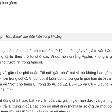
g bao gồm:
 – hàm Excel cho điều kiện trong khoảng
ng hoàn hảo cho tất cả các kiểu dữ liệu – số, ngày và giá trị văn bản
ng ký tự theo thứ tự chữ cái. Ví dụ, nó nói rằng Apples không ở gi
ng trước “r” trong Apricot.
và gần như phổ quát. Tôi nói “gần như” bởi vì nó không bao gồm 
 hơn trong cột C, Ví dụ: cột B luôn luôn chứa giá trị giới hạn dưới và
c trả về “No” cho hàng 6, trong đó A6 có 12, B6 – 15 và C6 – 3 cũng 
 21- Oct.
g chính xác bất kể vị trí của các giá trị giới hạn dưới và giá trị g
ả lại trung vị của các con số nhất định (nghĩa là số ở giữa một bộ 
ủa hàm IF với MEDIAN, công thức sẽ như sau: