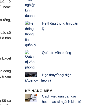
toán tử
ếu hoặc
ô rỗng,
Hệ thống thông tin quản
lý
 các số
ó ô nào
Quản trị văn phòng
n Excel
ủa công
Học thuyết đại diện
dài của
(Agency Theory)
KỸ NĂNG MỀM
Cách viết luận văn đại
 tất cả
học, thạc sĩ ngành kinh tế