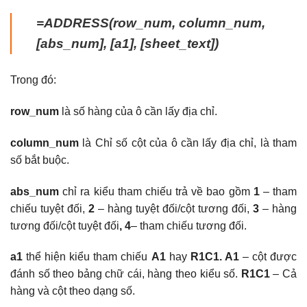
=ADDRESS(row_num, column_num,
[abs_num], [a1], [sheet_text])
Trong đó:
row_num
là số hàng của ô cần lấy địa chỉ.
column_num
là Chỉ số cột của ô cần lấy địa chỉ, là tham
số bắt buộc.
abs_num
chỉ ra kiểu tham chiếu trả về bao gồm
1
– tham
chiếu tuyệt đối,
2
– hàng tuyệt đối/cột tương đối,
3
– hàng
tương đối/cột tuyệt đối
, 4
– tham chiếu tương đối.
a1
thể hiện kiểu tham chiếu
A1
hay
R1C1.
A1
– cột được
đánh số theo bảng chữ cái, hàng theo kiểu số.
R1C1
– Cả
hàng và cột theo dạng số.