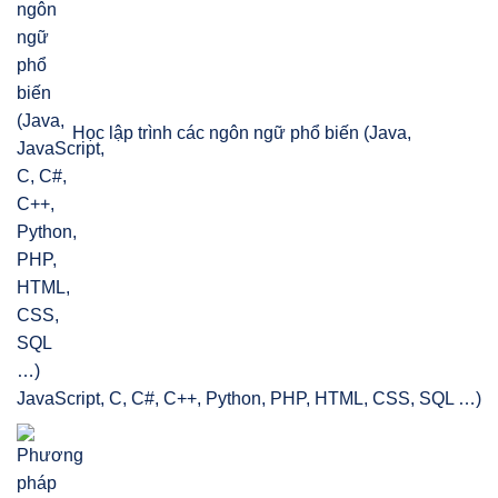
Học lập trình các ngôn ngữ phổ biến (Java,
JavaScript, C, C#, C++, Python, PHP, HTML, CSS, SQL …)