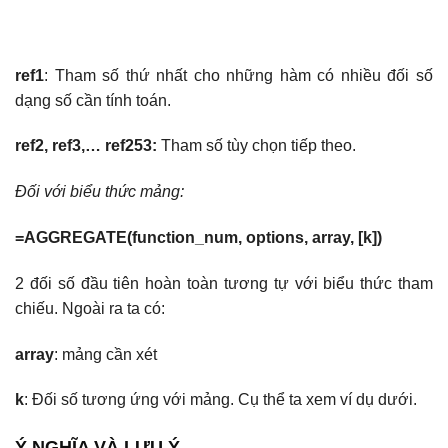
ref1
: Tham số thứ nhất cho những hàm có nhiều đối số
dạng số cần tính toán.
ref2, ref3,… ref253:
Tham số tùy chọn tiếp theo.
Đối với biểu thức mảng:
=AGGREGATE(function_num, options, array, [k])
2 đối số đầu tiên hoàn toàn tương tự với biểu thức tham
chiếu. Ngoài ra ta có:
array
: mảng cần xét
k
: Đối số tương ứng với mảng. Cụ thể ta xem ví dụ dưới.
Ý NGHĨA VÀ LƯU Ý