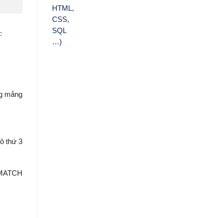
:
ng mảng
ô thứ 3
o MATCH