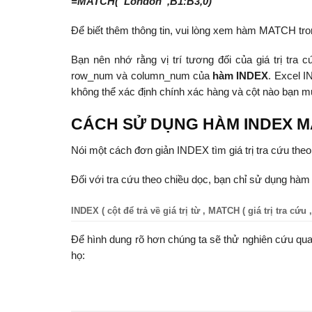
=MATCH(“London”,B1:B3,0)
Để biết thêm thông tin, vui lòng xem hàm MATCH tro
Bạn nên nhớ rằng vị trí tương đối của giá trị tra
row_num và column_num của
hàm INDEX
. Excel I
không thể xác định chính xác hàng và cột nào bạn m
CÁCH SỬ DỤNG HÀM INDEX 
Nói một cách đơn giản INDEX tìm giá trị tra cứu th
Đối với tra cứu theo chiều dọc, bạn chỉ sử dụng hà
INDEX ( cột để trả về giá trị từ , MATCH ( giá trị tra cứu ,
Để hình dung rõ hơn chúng ta sẽ thử nghiên cứu qua
họ: