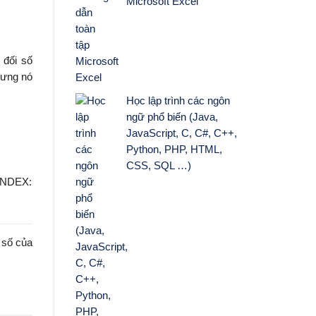
Microsoft Excel
 đối số
nhưng nó
Học lập trình các ngôn
ngữ phổ biến (Java,
JavaScript, C, C#, C++,
Python, PHP, HTML,
CSS, SQL …)
 INDEX:
 số của