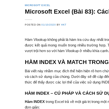
MICROSOFT EXCEL
Microsoft Excel (Bài 83): C
POSTED ON
01/10/2020
BY
HKT
Hàm Vlookup không phải là hàm tra cứu duy nhất tr
được kết quả mong muốn trong nhiều trường hợp. Th
vượt trội hơn so với hàm Vlookup ở nhiều khía cạnh.
HÀM INDEX VÀ MATCH TRONG
Bài viết này nhằm mục đích thể hiện hiện rõ hơn c
và cách sử dụng của chúng. Dưới đây sẽ đề cập đến
thức để thấy được các lợi thế của việc sử dụng 
HÀM INDEX – CÚ PHÁP VÀ CÁCH SỬ 
Hàm INDEX
trong Excel trả về một giá trị trong m
đơn giản: