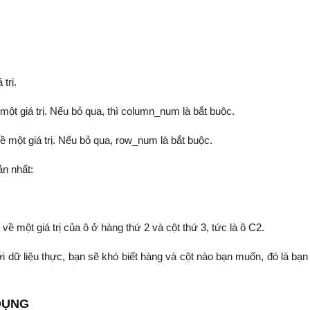
trị.
t giá trị. Nếu bỏ qua, thì column_num là bắt buộc.
 một giá trị. Nếu bỏ qua, row_num là bắt buộc.
n nhất:
ề một giá trị của ô ở hàng thứ 2 và cột thứ 3, tức là ô C2.
ới dữ liệu thực, bạn sẽ khó biết hàng và cột nào bạn muốn, đó là bạn
DỤNG