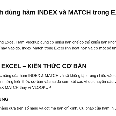
ách dùng hàm INDEX và MATCH trong E
ong Excel. Hàm Vlookup cũng có nhiều hạn chế có thể khiến bạn khô
ay vào đó, Index Match trong Excel linh hoạt hơn và có một số tí
 EXCEL – KIẾN THỨC CƠ BẢN
hức năng của hàm INDEX & MATCH và sẽ không tập trung nhiều vào 
 những kiến thức cơ bản và sau đó xem xét các ví dụ chuyên sâu 
INDEX MATCH thay vì VLOOKUP.
DỤNG
ột mảng dựa trên số hàng và cột mà bạn chỉ định. Cú pháp của hàm IN