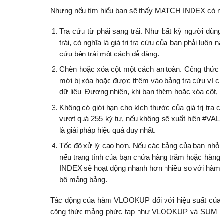
Nhưng nếu tìm hiểu bạn sẽ thấy MATCH INDEX có n
Tra cứu từ phải sang trái. Như bất kỳ người dù
trái, có nghĩa là giá trị tra cứu của bạn phải lu
cứu bên trái một cách dễ dàng.
Chèn hoặc xóa cột một cách an toàn. Công thức
mới bị xóa hoặc được thêm vào bảng tra cứu vì 
dữ liệu. Đương nhiên, khi bạn thêm hoặc xóa cột, 
Không có giới hạn cho kích thước của giá trị tr
vượt quá 255 ký tự, nếu không sẽ xuất hiện #VAL
là giải pháp hiệu quả duy nhất.
Tốc độ xử lý cao hơn. Nếu các bảng của bạn nhỏ 
nếu trang tính của bạn chứa hàng trăm hoặc hàn
INDEX sẽ hoạt động nhanh hơn nhiều so với hàm V
bộ mảng bảng.
Tác động của hàm VLOOKUP đối với hiệu suất của E
công thức mảng phức tạp như VLOOKUP và SUM . Vấn 