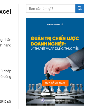
xcel
ng nhận
nh năng
cú pháp
về công
MUA 
MUA SÁCH NGAY
DEX rất