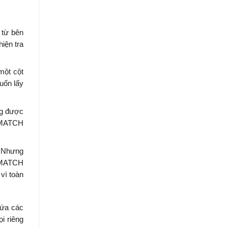
 từ bên
iện tra
một cột
uốn lấy
ng được
X MATCH
. Nhưng
, MATCH
vì toàn
hứa các
i riêng