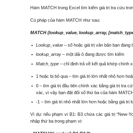
Hàm MATCH trong Excel tìm kiếm giá trị tra cứu trong m
Cú pháp của hàm MATCH như sau:
MATCH (lookup_value, lookup_array, [match_type
Lookup_value –
số hoặc giá trị văn bản bạn đang 
lookup_array –
một dải ô đang được tìm kiếm
Match_type
– chỉ định trả về kết quả khớp chính 
1 hoặc bị bỏ qua – tìm giá trị lớn nhất nhỏ hơn ho
0 – tìm giá trị đầu tiên chính xác bằng giá trị t
xác, vì vậy bạn đặt đối số thứ ba của hàm MATCH
-1 – tìm giá trị nhỏ nhất lớn hơn hoặc bằng giá t
Ví dụ: nếu phạm vi B1: B3 chứa các giá trị “New-Yor
nhập thứ ba trong phạm vi: