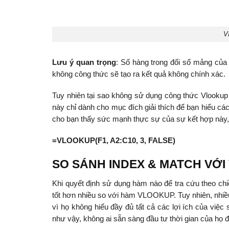
V
Lưu ý quan trọng
: Số hàng trong đối số mảng củ
không công thức sẽ tạo ra kết quả không chính xác.
Tuy nhiên tại sao không sử dụng công thức Vlookup
này chỉ dành cho mục đích giải thích để bạn hiểu 
cho bạn thấy sức mạnh thực sự của sự kết hợp này,
=VLOOKUP(F1, A2:C10, 3, FALSE)
SO SÁNH INDEX & MATCH VỚ
Khi quyết định sử dụng hàm nào để tra cứu theo c
tốt hơn nhiều so với hàm VLOOKUP. Tuy nhiên, nhiề
vì họ không hiểu đầy đủ tất cả các lợi ích của vi
như vậy, không ai sẵn sàng đầu tư thời gian của họ 