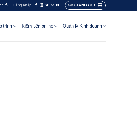
GIỎ HÀNG /
0
₫
ng tôi
Đăng nhập
p trình
Kiếm tiền online
Quản lý Kinh doanh