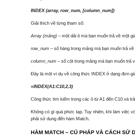
INDEX (array, row_num, [column_num])
Giải thích về từng tham số:
Array (mảng)
– một dải ô mà bạn muốn trả về một giá 
row_num –
số hàng trong mảng mà bạn muốn trả về mộ
column_num –
số cột trong mảng mà bạn muốn trả về
Đây là một ví dụ về công thức INDEX ở dạng đơn giả
=INDEX(A1:C10,2,3)
Công thức tìm kiếm trong các ô từ A1 đến C10 và trả v
Không có gì quá phức tạp. Tuy nhiên, khi làm việc v
phải sử dụng đến hàm Match.
HÀM MATCH – CÚ PHÁP VÀ CÁCH SỬ 