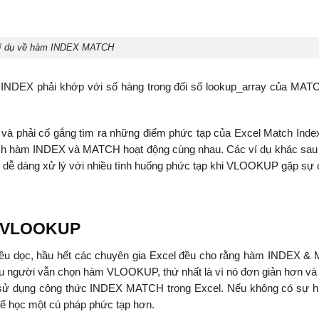
í dụ về hàm INDEX MATCH
a INDEX phải khớp với số hàng trong đối số lookup_array của MAT
 và phải cố gắng tìm ra những điểm phức tạp của Excel Match Inde
cách hàm INDEX và MATCH hoạt động cùng nhau. Các ví dụ khác sau
 dễ dàng xử lý với nhiều tình huống phức tạp khi VLOOKUP gặp sự 
I VLOOKUP
hiều dọc, hầu hết các chuyên gia Excel đều cho rằng hàm INDEX 
u người vẫn chọn hàm VLOOKUP, thứ nhất là vì nó đơn giản hơn và 
ệc sử dụng công thức INDEX MATCH trong Excel. Nếu không có sự hi
để học một cú pháp phức tạp hơn.