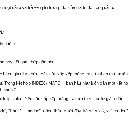
ột dải ô và trả về vị trí tương đối của giá trị đó trong dải ô.
])
tìm kiếm.
xác hay kết quả khớp gần nhất:
ặc bằng giá trị tra cứu. Yêu cầu sắp xếp mảng tra cứu theo thứ tự tăn
ra cứu. Trong kết hợp INDEX / MATCH, bạn hầu như luôn cần một kết hợ
 thành 0.
rị lookup_value. Yêu cầu sắp xếp mảng tra cứu theo thứ tự giảm dần.
k”, “Paris”, “London”, công thức dưới đây trả về số 3, vì “London”