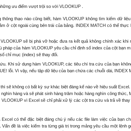
hững ưu điểm vượt trội so với VLOOKUP .
ng thông thạo nào cũng biết, hàm VLOOKUP không tìm kiếm dữ liệu
ôn nằm ở cột ngoài cùng bên trái của bảng. INDEX MATCH có thể thực h
 VLOOKUP sẽ bị phá vỡ hoặc đưa ra kết quả không chính xác khi 
cú pháp của hàm VLOOKUP yêu cầu chỉ định số index của cột bạn m
số chỉ mục (index) sẽ thay đổi.
a cứu. Khi sử dụng hàm VLOOKUP, các tiêu chí tra cứu của bạn khô
UE! lỗi. Vì vậy, nếu tập dữ liệu của bạn chứa các chuỗi dài, INDE
thì sẽ không có bất kỳ sự khác biệt đáng kể nào về hiệu suất Excel
g nghìn hàng và sẽ phát sinh hàng trăm hoặc hàng nghìn công thức
LOOKUP vì Excel sẽ chỉ phải xử lý các cột tra cứu và trả về thay 
xcel có thể đặc biệt đáng chú ý nếu các file làm việc của bạn c
đề là việc kiểm tra từng giá trị trong mảng yêu cầu một lệnh gọ