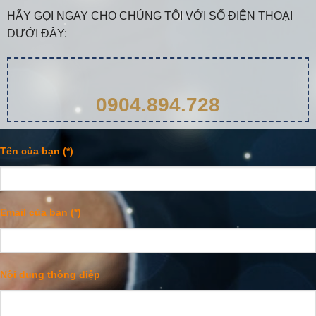
HÃY GỌI NGAY CHO CHÚNG TÔI VỚI SỐ ĐIỆN THOẠI
DƯỚI ĐÂY:
0904.894.728
Tên của bạn (*)
Email của bạn (*)
Nội dung thông điệp