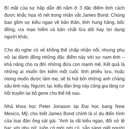
Bí mật của sự hấp dẫn đó nằm ở 3 đặc điểm tính cách
được khắc họa rõ nét trong nhân vật James Bond. Chúng
bao gồm sự kiêu ngạo về bản thân, tính hung hăng, bốc
đồng, ưa mạo hiểm và bản chất lừa dối hay lợi dụng
người khác.
Cho dù nghe có vẻ không thể chấp nhận nổi, nhưng phụ
nữ lại đánh đồng những đặc điểm này với sự nam tính –
khả năng cho ra đời những đứa con mạnh mẽ. Kết quả là
những ai muốn tìm kiếm một cuộc tình phiêu lưu, hoặc
mong muốn được làm mẹ, sẽ bị hút bởi những anh chàng
xấu tính này. Ngược lại, kiểu đàn ông này cũng gia tăng cơ
hội truyền lại bộ gene cho thế hệ sau.
Nhà khoa học Peter Jonason tại Đại học bang New
Mexico, Mỹ, cho biết James Bond chính là ví dụ điển hình
của loại đàn ông sát gái. “Anh ta rất kiêu ngạo, đối xử tệ
bạc với phụ nữ, luôn có mới nới cũ, sẵn sàng giết người