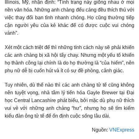
Illinois, Mỹ, nhận định: “Tình trạng này giống nhau ở mọi
nền văn hóa. Những anh chàng đểu cáng đều thích thú với
việc thay đổi bạn tình nhanh chóng. Họ cũng thường tiếp
cận người yêu của kẻ khác để có được cuộc vui chóng
vánh”.
Xét một cách triệt để thì những tính cách này sẽ phải khiến
các anh chàng bị xã hội tẩy chay. Nhưng một yếu tố khiến
họ thành công lại chính là do họ thường là “của hiếm”, nên
phụ nữ dễ bị cuốn hút và ít có sự đề phòng, cảnh giác.
Tuy nhiên, dù thế nào thì các anh chàng tử tế cũng không
nên tuyệt vọng, nhà tâm lý tiến hóa Gayle Brewer tại Đại
học Central Lancashire phát biểu, bởi mặc dù phụ nữ thích
vui vẻ với những anh chàng “hư”, nhưng họ sẽ tìm kiếm
kiểu đàn ông tử tế để ổn định cuộc sống lâu dài.
Nguồn:
VNExpress