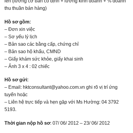
lên (lương cơ bản cố định + lương kinh doanh + % doanh
thu thuần bán hàng)
Hồ sơ gồm:
– Đơn xin việc
– Sơ yếu lý lịch
– Bản sao các bằng cấp, chứng chỉ
– Bản sao hộ khẩu, CMND
– Giấy khám sức khỏe, giấy khai sinh
– Ảnh 3 x 4 : 02 chiếc
Hồ sơ gửi:
– Email: hktconsultant@yahoo.com.vn ghi rõ vị trí ứng
tuyển hoặc
– Liên hệ trực tiếp và hẹn gặp với Ms Hường: 04 3792
5193.
Thời gian nộp hồ sơ
: 07/ 06/ 2012 – 23/ 06/ 2012