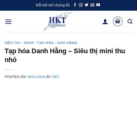
Skip
Kết nối với chúng tôi
to
content
SIÊU THỊ - SHOP - TẠP HÓA - KHO HÀNG
Tạp hóa Danh Hằng – Siêu thị mini thu
nhỏ
POSTED ON
28/01/2016
BY
HKT